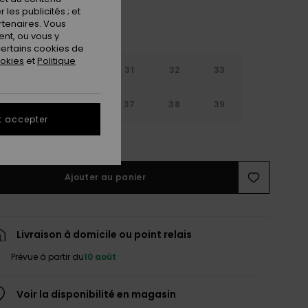
les publicités ; et
rtenaires. Vous
nt, ou vous y
ertains cookies de
ookies
et
Politique
29
30
31
32
33
4
35
36
37
38
39
t accepter
ir le Guide des tailles
Ajouter au panier
Livraison à domicile ou point relais
Prévue à partir du
10 août
Voir la disponibilité en magasin