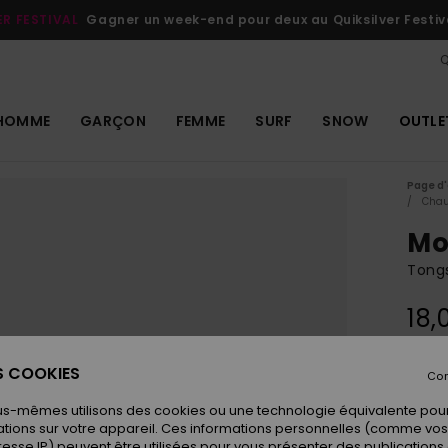
ER FESTIVAL
Gagner un week-end pour deux au Quiksilver Festiv
Q
HOMME
GARÇON
FEMME
SURF
SNOW
OUTLE
Page d'
Chau
Mo
Tongs
18,
ES COOKIES
Con
Coule
us-mêmes utilisons des cookies ou une technologie équivalente pour
tions sur votre appareil. Ces informations personnelles (comme v
resse IP) peuvent être utilisées pour vous présenter des publications