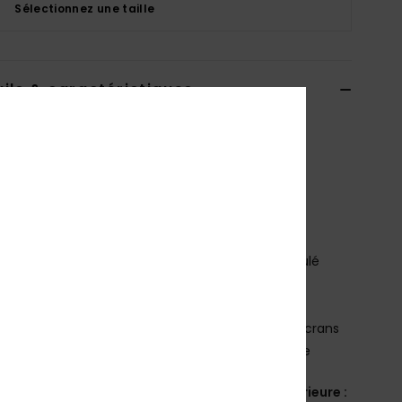
Sélectionnez une taille
ils & caractéristiques
 Multi Garçon 8-16 ans
AQBL100423
Code couleur
xkbb
téristiques
ride souple en caoutchouc synthétique
ogotage Quiksilver et logo Mountain & Wave moulé
ssise plantaire texturée antidérapante
ines rayures de couleur pop sur les côtés
emelle extérieure en caoutchouc expansé avec crans
i-angles en forme de logo pour plus d'adhérence
osition
empeigne :
synthétique / Semelle extérieure :