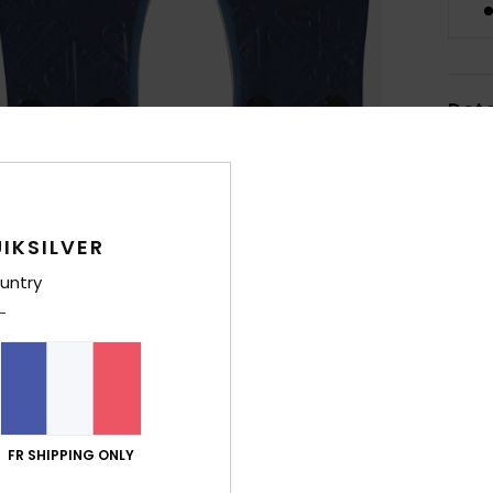
Deta
Tongs
Style
IKSILVER
Carac
untry
B
L
A
F
S
mult
FR SHIPPING ONLY
Comp