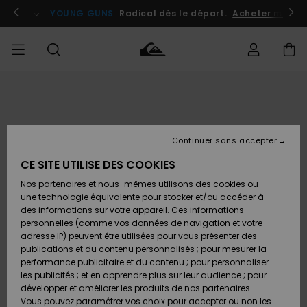
Passer
à
atuits
Se connecter / s'inscrire
YOUNG GUNS
Radical dès le départ.
Acheter maint
l'information
sur
le
produit
Accéder à
HOMME
Vêtements
Vêtements
Shop
Surf
Snow
Outlet
ma
Shop
Shop
Homme
commande
Homme
Homme
GARÇON
Continuer sans accepter
Accessoires
Accessoires
Nouveautés
Livraison
Outlet
CE SITE UTILISE DES COOKIES
FEMME
Surf
Snow
Enfant
Shop
Shop
Nos partenaires et nous-mêmes utilisons des cookies ou
Retours
Chaussures
Chaussures
A
Enfant
Enfant
une technologie équivalente pour stocker et/ou accéder à
& Tongs
& Tongs
Découvrir
SURF
des informations sur votre appareil. Ces informations
Outlet
personnelles (comme vos données de navigation et votre
Paiement
Femme
adresse IP) peuvent être utilisées pour vous présenter des
SNOW
Highlights
Snow
publications et du contenu personnalisés ; pour mesurer la
Surf
Surf
Snow
Shop
Carte
performance publicitaire et du contenu ; pour personnaliser
Femme
Cadeau
les publicités ; et en apprendre plus sur leur audience ; pour
OUTLET
développer et améliorer les produits de nos partenaires.
Communauté
Snow
Snow
Vous pouvez paramétrer vos choix pour accepter ou non les