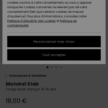
Quiksilver
A
cookies soumis à votre consentement, ou vous y opposer
Freedom
AIDE &
Découvrir
lorsque les cookies concernés ne relèvent pas de votre
CONTACT
consentement (tels que certains cookies de mesure
Nouveautés
Nouveautés
d’audience). Pour plus d'informations, consultez notre :
Protection
Politique d'utilisation des cookies
et
Politique de
des
Communauté
MAGASINS
confidentialité
données
A
A
Découvrir
Découvrir
QUIKSILVER
Guide des
APP
Personnaliser mes choix
tailles
LISTE DE
Tout accepter
SOUHAITS
Démarrez
une
conversation
pour
obtenir la
Chaussures & Sandales
réponse la
Molokai Slab
plus rapide
à votre
Tongs Multi Garçon 8-16 ans
question.
18,00 €
Démarrer
une
conversation