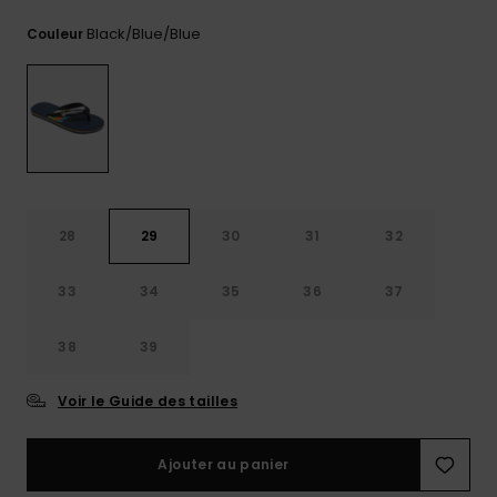
Trouvez
Black/blue/blue
Couleur
des
réponses
aux
questions
les plus
fréquentes
et notre
formulaire
de
contact.
28
29
30
31
32
Consulter
la FAQ
33
34
35
36
37
38
39
Voir le Guide des tailles
Ajouter au panier