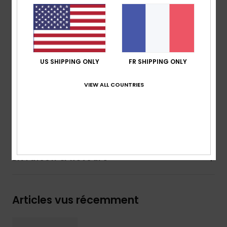
Logotage Quiksilver et logo Mountain & Wave moulé
Assise plantaire texturée antidérapante
Fines rayures de couleur pop sur les côtés
Semelle extérieure en caoutchouc expansé avec
crans multi-angles en forme de logo pour plus
US SHIPPING ONLY
FR SHIPPING ONLY
d'adhérence
VIEW ALL COUNTRIES
Composition
empeigne :
synthétique / Semelle
extérieure :
caoutchouc éponge
Traçabilité du produit (Loi Agec)
Livraison & Retours
Articles vus récemment