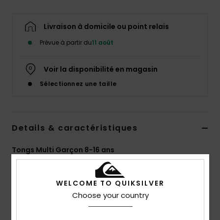
Livraison à domicile ou point relais
Prévue à partir du
11 août
Voir la disponibilité en magasin
Sélectionnez une taille
Details & caractéristiques
Tongs Multi Garçon 8-16 ans
Style
AQBL100423
Code couleur
xkbb
WELCOME TO QUIKSILVER
Caractéristiques
Choose your country
Bride souple en caoutchouc synthétique