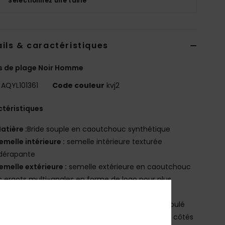
Sélectionnez une taille
ils & caractéristiques
s de plage Noir Homme
AQYL101361
Code couleur
kvj2
téristiques
atière :
Bride souple en caoutchouc synthétique
emelle intérieure :
semelle intérieure texturée
idérapante
emelle extérieure :
semelle extérieure en caoutchouc
 ergots multi-angles en forme de logo pour plus
dhérence
ogo :
logo Quiksilver et logo Mountain & Wave moulé
utres caractéristiques :
rayures colorées sur les côtés