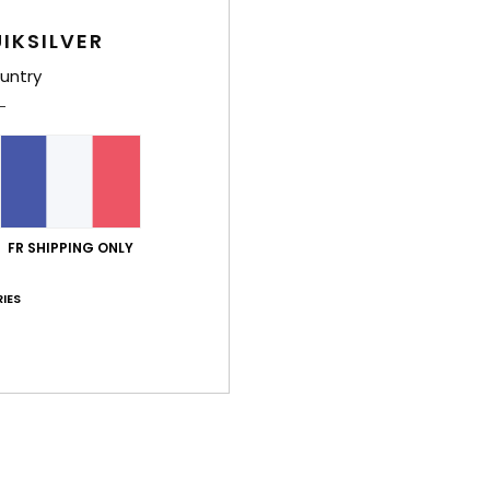
en 
IKSILVER
Comp
untry
caou
Traça
Livr
FR SHIPPING ONLY
IES