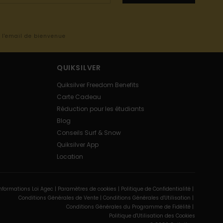
s l'email de bienvenue
QUIKSILVER
Quiksilver Freedom Benefits
Carte Cadeau
Réduction pour les étudiants
Blog
Conseils Surf & Snow
Quiksilver App
Location
nformations Loi Agec |
Paramètres de cookies |
Politique de Confidentialité |
Conditions Générales de Vente |
Conditions Générales d'Utilisation |
Conditions Générales du Programme de Fidélité |
Politique d'Utilisation des Cookies