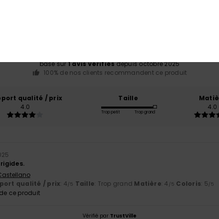
Note moyenne
4.0
/5
basé sur
1 avis vérifiés
depuis octobre 2025
100% de nos clients recommandent ce produit
port qualité / prix
Taille
Matiè
4.0
4.0
Trop petit
Trop grand
025
rigides.
 Castellano
ort qualité / prix
: 4
Taille
: Trop grand
Matière
: 4
Coloris
: 5
/5
/5
/5
e ce produit
Vérifié par
TrustVille