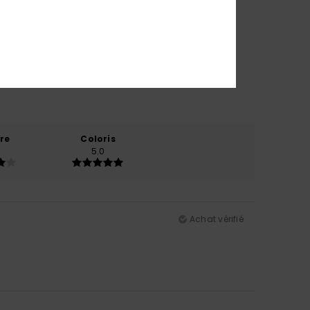
re
Coloris
5.0
Achat vérifié