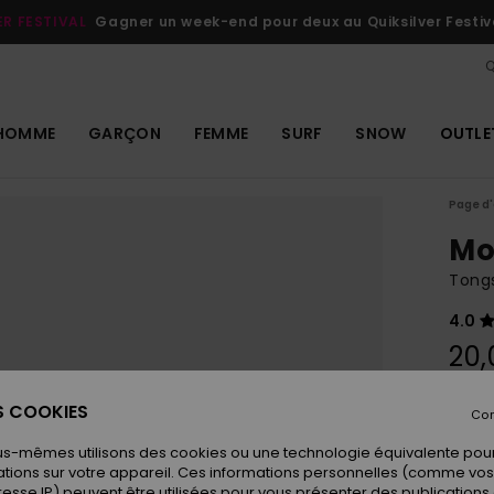
ER FESTIVAL
Gagner un week-end pour deux au Quiksilver Festiv
Q
HOMME
GARÇON
FEMME
SURF
SNOW
OUTLE
Page d'
Mo
Tong
4.0
20,
ES COOKIES
Con
Coule
us-mêmes utilisons des cookies ou une technologie équivalente pour
tions sur votre appareil. Ces informations personnelles (comme v
resse IP) peuvent être utilisées pour vous présenter des publications