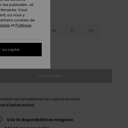
les publicités ; et
rtenaires. Vous
nt, ou vous y
ertains cookies de
ookies
et
Politique
9
40
41
42
43
44
5
46
47
t accepter
ir le Guide des tailles
Indisponible
produit est actuellement en rupture de stock.
uver d'autres options
Voir la disponibilité en magasin