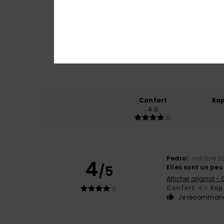
Confort
Rap
4.0
Pedro
5 octobre 2
4
/5
Elles sont un peu 
Afficher original -
Confort
: 4
Rapp
/5
Je recommand