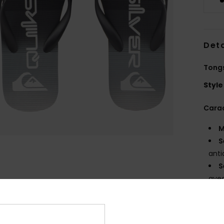
Deta
Tong
Style
Carac
M
S
ant
S
avec
d'a
L
A