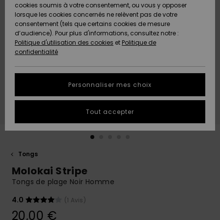
Quiksilver
A
cookies soumis à votre consentement, ou vous y opposer
Freedom
AIDE &
Découvrir
lorsque les cookies concernés ne relèvent pas de votre
CONTACT
consentement (tels que certains cookies de mesure
Nouveautés
Nouveautés
d’audience). Pour plus d'informations, consultez notre :
Protection
Politique d'utilisation des cookies
et
Politique de
des
Communauté
MAGASINS
confidentialité
données
A
A
Découvrir
Découvrir
QUIKSILVER
Guide des
APP
Personnaliser mes choix
tailles
LISTE DE
Tout accepter
SOUHAITS
Démarrez
une
conversation
pour
obtenir la
Tongs
réponse la
Molokai Stripe
plus rapide
à votre
Tongs de plage Noir Homme
question.
4.0
(1 Avis)
Démarrer
une
20,00 €
conversation