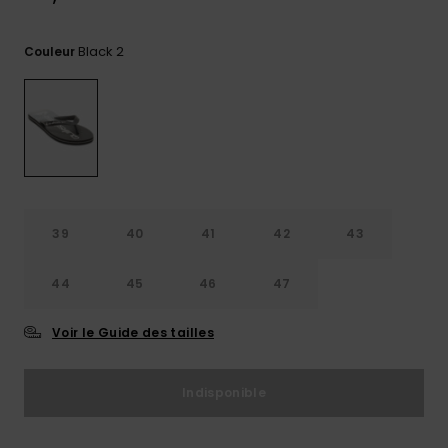
Trouvez
des
Black 2
Couleur
réponses
aux
questions
les plus
fréquentes
et notre
formulaire
de
contact.
39
40
41
42
43
Consulter
la FAQ
44
45
46
47
Voir le Guide des tailles
Indisponible