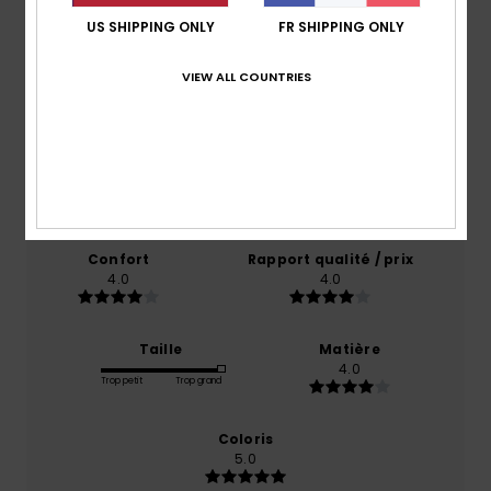
US SHIPPING ONLY
FR SHIPPING ONLY
Note moyenne
4.0
VIEW ALL COUNTRIES
/5
basé sur
1 avis vérifiés
depuis octobre 2025
100% de nos clients recommandent ce produit
Confort
Rapport qualité / prix
4.0
4.0
Taille
Matière
4.0
Trop petit
Trop grand
Coloris
5.0