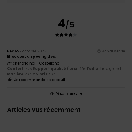
4
/5
Pedro
5 octobre 2025
Achat vérifié
Elles sont un peu rigides.
Afficher original - Castellano
Confort
: 4
Rapport qualité / prix
: 4
Taille
: Trop grand
/5
/5
Matière
: 4
Coloris
: 5
/5
/5
Je recommande ce produit
Vérifié par
TrustVille
Articles vus récemment