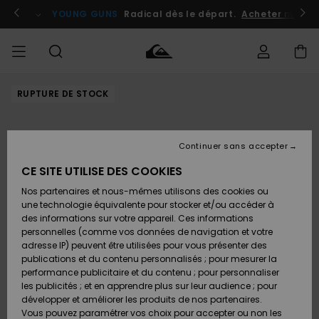
Passer
à
atuits
Se connecter / s'inscrire
YOUNG GUNS
Radical dès le départ.
Acheter maint
l'information
sur
le
produit
RUPTURE DE STOCK
Accéder à
HOMME
Vêtements
Vêtements
Shop
Surf
Snow
Outlet
ma
Shop
Shop
Homme
commande
Homme
Homme
GARÇON
Continuer sans accepter
Accessoires
Accessoires
Nouveautés
Livraison
Outlet
CE SITE UTILISE DES COOKIES
FEMME
Surf
Snow
Enfant
Shop
Shop
Nos partenaires et nous-mêmes utilisons des cookies ou
Retours
Chaussures
Chaussures
A
Enfant
Enfant
une technologie équivalente pour stocker et/ou accéder à
& Tongs
& Tongs
Découvrir
SURF
des informations sur votre appareil. Ces informations
Outlet
personnelles (comme vos données de navigation et votre
Paiement
Femme
adresse IP) peuvent être utilisées pour vous présenter des
SNOW
Highlights
Snow
publications et du contenu personnalisés ; pour mesurer la
Surf
Surf
Snow
Shop
Carte
performance publicitaire et du contenu ; pour personnaliser
Femme
Cadeau
les publicités ; et en apprendre plus sur leur audience ; pour
OUTLET
développer et améliorer les produits de nos partenaires.
Communauté
Snow
Snow
Vous pouvez paramétrer vos choix pour accepter ou non les