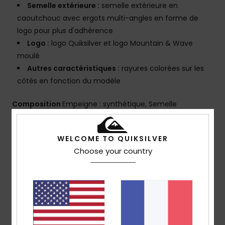
Semelle extérieure :
semelle extérieure en
caoutchouc avec ergots multi-angles en forme de
logo pour plus d'adhérence
Logo :
logo Quiksilver et logo Mountain & Wave
moulé
Autres caractéristiques :
rayures colorées sur les
côtés en fonction du modèle
Composition
Empeigne : synthétique, Semelle
extérieure : caoutchouc expansé
Traçabilité du produit (Loi Agec)
WELCOME TO QUIKSILVER
Choose your country
Livraison & Retours
Avis clients