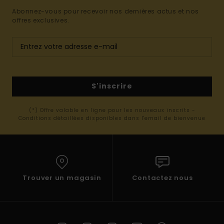
Abonnez-vous pour recevoir nos dernières actus et nos
offres exclusives.
S'inscrire
(*) Offre valable en ligne pour les nouveaux inscrits -
Conditions détaillées disponibles dans l'email de bienvenue
Trouver un magasin
Contactez nous