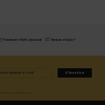
Paiement 100% sécurisé
Besoin d'aide ?
S'inscrire
s l'email de bienvenue