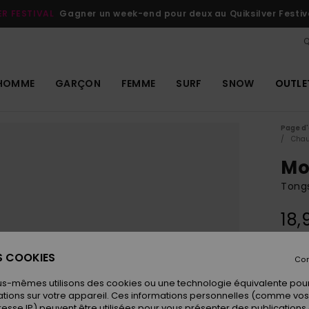
ER FESTIVAL
Gagner un week-end pour deux au Quiksilver Festiv
Q
HOMME
GARÇON
FEMME
SURF
SNOW
OUTLE
Page d'
Chau
Mo
Tongs
18,
ES COOKIES
Con
Coule
us-mêmes utilisons des cookies ou une technologie équivalente pour
tions sur votre appareil. Ces informations personnelles (comme v
resse IP) peuvent être utilisées pour vous présenter des publications