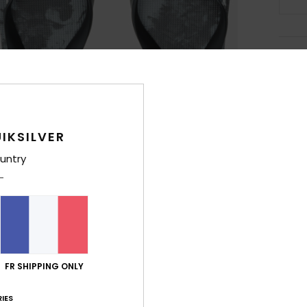
Deta
Tongs
Style
IKSILVER
Carac
untry
B
L
S
ant
F
S
FR SHIPPING ONLY
expa
plus
IES