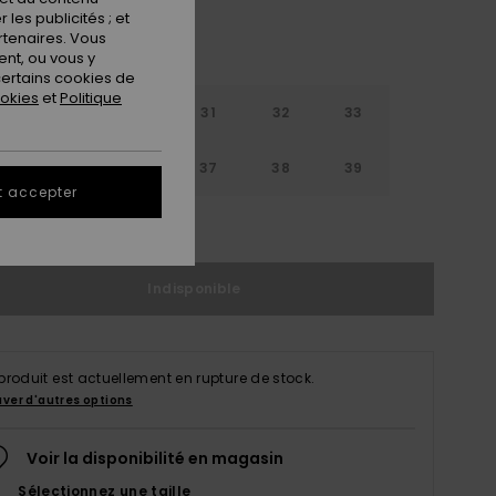
les publicités ; et
rtenaires. Vous
nt, ou vous y
ertains cookies de
ookies
et
Politique
29
30
31
32
33
4
35
36
37
38
39
t accepter
ir le Guide des tailles
Indisponible
produit est actuellement en rupture de stock.
uver d'autres options
Voir la disponibilité en magasin
Sélectionnez une taille