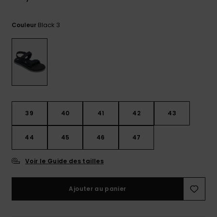
Trouvez
des
Black 3
Couleur
réponses
aux
questions
les plus
fréquentes
et notre
formulaire
de
contact.
39
40
41
42
43
Consulter
la FAQ
44
45
46
47
Voir le Guide des tailles
Ajouter au panier