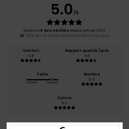
5.0
/5
basé sur
6 avis vérifiés
depuis janvier 2026
83% de nos clients recommandent ce produit
Confort
Rapport qualité / prix
4.8
4.8
Taille
Matière
5.0
Trop petit
Trop grand
Coloris
5.0