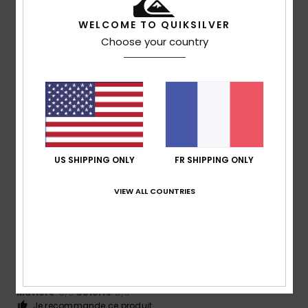
5
/5
WELCOME TO QUIKSILVER
Choose your country
Nieves
11 juin 2026
Achat vérifié
Tout est parfait et ils sont très aimables
Afficher original - Castellano
Confort
: 5
Rapport qualité / prix
: 4
Taille
: Trop grand
/5
/5
Matière
: 5
Coloris
: 5
/5
/5
US SHIPPING ONLY
FR SHIPPING ONLY
5
/5
VIEW ALL COUNTRIES
Michele
23 mai 2026
Achat vérifié
Parce que c'est vrai !
Afficher original - Italiano
Confort
: 5
Rapport qualité / prix
: 5
Taille
: Trop grand
/5
/5
Matière
: 5
Coloris
: 5
/5
/5
Je recommande ce produit