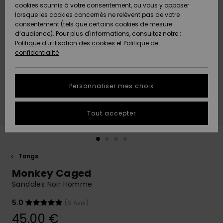
Quiksilver
A
cookies soumis à votre consentement, ou vous y opposer
Freedom
AIDE &
Découvrir
lorsque les cookies concernés ne relèvent pas de votre
CONTACT
consentement (tels que certains cookies de mesure
Nouveautés
Nouveautés
d’audience). Pour plus d'informations, consultez notre :
Protection
Politique d'utilisation des cookies
et
Politique de
des
Communauté
MAGASINS
confidentialité
données
A
A
Découvrir
Découvrir
QUIKSILVER
Guide des
APP
Personnaliser mes choix
tailles
LISTE DE
Tout accepter
SOUHAITS
Démarrez
une
conversation
pour
obtenir la
Tongs
réponse la
Monkey Caged
plus rapide
à votre
Sandales Noir Homme
question.
5.0
(6 Avis)
Démarrer
une
45,00 €
conversation