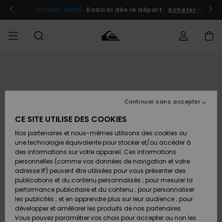
Passer
à
atuits
Se connecter / s'inscrire
YOUNG GUNS
Radical dès le départ.
Acheter maint
l'information
sur
le
produit
Accéder à
HOMME
Vêtements
Vêtements
Shop
Surf
Snow
Outlet
ma
Shop
Shop
Homme
commande
Homme
Homme
GARÇON
Continuer sans accepter
Accessoires
Accessoires
Nouveautés
Livraison
Outlet
CE SITE UTILISE DES COOKIES
FEMME
Surf
Snow
Enfant
Shop
Shop
Nos partenaires et nous-mêmes utilisons des cookies ou
Retours
Chaussures
Chaussures
A
Enfant
Enfant
une technologie équivalente pour stocker et/ou accéder à
& Tongs
& Tongs
Découvrir
SURF
des informations sur votre appareil. Ces informations
Outlet
personnelles (comme vos données de navigation et votre
Paiement
Femme
adresse IP) peuvent être utilisées pour vous présenter des
SNOW
Highlights
Snow
publications et du contenu personnalisés ; pour mesurer la
Surf
Surf
Snow
Shop
Carte
performance publicitaire et du contenu ; pour personnaliser
Femme
Cadeau
les publicités ; et en apprendre plus sur leur audience ; pour
OUTLET
développer et améliorer les produits de nos partenaires.
Communauté
Snow
Snow
Vous pouvez paramétrer vos choix pour accepter ou non les