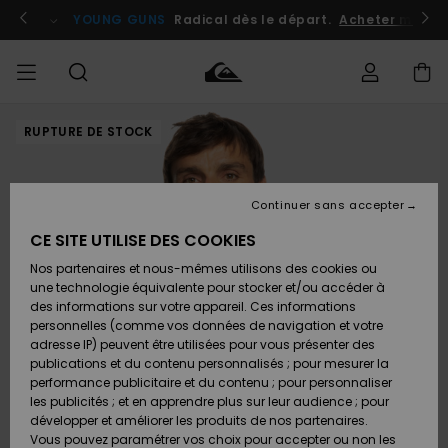
Passer
à
atuits
Se connecter / s'inscrire
YOUNG GUNS
Radical dès le départ.
Acheter maint
l'information
sur
le
produit
RUPTURE DE STOCK
Accéder à
HOMME
Vêtements
Vêtements
Shop
Surf
Snow
Outlet
ma
Shop
Shop
Homme
commande
Homme
Homme
GARÇON
Continuer sans accepter
Accessoires
Accessoires
Nouveautés
Livraison
Outlet
CE SITE UTILISE DES COOKIES
FEMME
Surf
Snow
Enfant
Shop
Shop
Nos partenaires et nous-mêmes utilisons des cookies ou
Retours
Chaussures
Chaussures
A
Enfant
Enfant
une technologie équivalente pour stocker et/ou accéder à
& Tongs
& Tongs
Découvrir
SURF
des informations sur votre appareil. Ces informations
Outlet
personnelles (comme vos données de navigation et votre
Paiement
Femme
adresse IP) peuvent être utilisées pour vous présenter des
SNOW
Highlights
Snow
publications et du contenu personnalisés ; pour mesurer la
Surf
Surf
Snow
Shop
Carte
performance publicitaire et du contenu ; pour personnaliser
Femme
Cadeau
les publicités ; et en apprendre plus sur leur audience ; pour
OUTLET
développer et améliorer les produits de nos partenaires.
Communauté
Snow
Snow
Vous pouvez paramétrer vos choix pour accepter ou non les