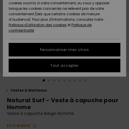
Quiksilver
A
cookies soumis à votre consentement, ou vous y opposer
Freedom
AIDE &
Découvrir
lorsque les cookies concernés ne relèvent pas de votre
CONTACT
consentement (tels que certains cookies de mesure
Nouveautés
Nouveautés
d’audience). Pour plus d'informations, consultez notre :
Protection
Politique d'utilisation des cookies
et
Politique de
des
Communauté
MAGASINS
confidentialité
données
A
A
Découvrir
Découvrir
QUIKSILVER
Guide des
APP
Personnaliser mes choix
tailles
LISTE DE
Tout accepter
SOUHAITS
Démarrez
une
conversation
pour
obtenir la
Vestes & Manteaux
réponse la
Natural Surf - Veste à capuche pour
plus rapide
à votre
Homme
question.
Veste à capuche Beige Homme
Démarrer
une
ECO-BONUS
conversation