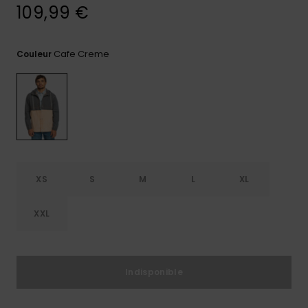
109,99 €
Trouvez
des
réponses
Cafe Creme
Couleur
aux
questions
les plus
fréquentes
et notre
formulaire
de
contact.
Consulter
la FAQ
XS
S
M
L
XL
XXL
Indisponible