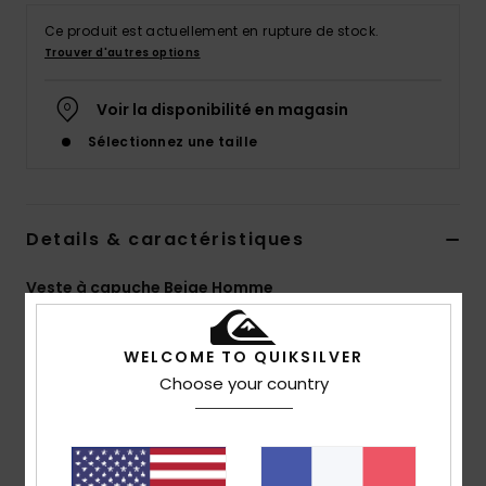
Ce produit est actuellement en rupture de stock.
Trouver d'autres options
Voir la disponibilité en magasin
Sélectionnez une taille
Details & caractéristiques
Veste à capuche Beige Homme
Style
EQYJK03949
Code couleur
tjb0
WELCOME TO QUIKSILVER
Caractéristiques
Choose your country
Matière :
coton biologique
coupe :
coupe regular
capuche :
capuche 3 pans