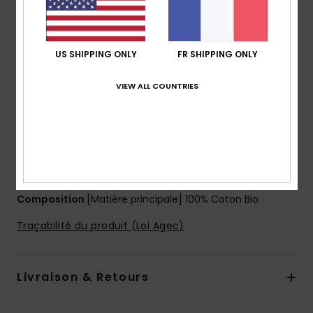
Doublure :
pas de doublure
Encolure :
encolure à capuche
Manches :
manches longues
US SHIPPING ONLY
FR SHIPPING ONLY
Poches : poches plaquées
Fermeture :
fermeture par boutons-pression à
VIEW ALL COUNTRIES
l’avant
Logo :
logo Quiksilver sur la poitrine
Autres caractéristiques :
modèle colorblock
Poignets élastiques
Teinture naturelle
Composition
[Matière principale] 100% Coton Bio
Traçabilité du produit (Loi Agec)
Livraison & Retours