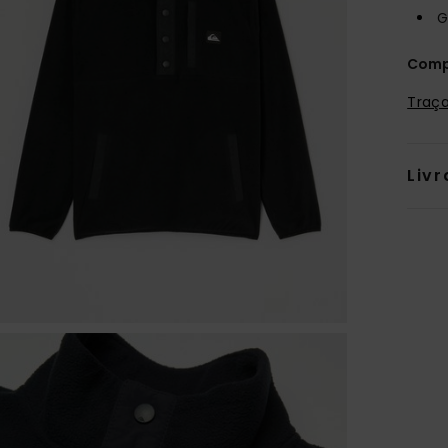
G
Comp
Traça
Livr