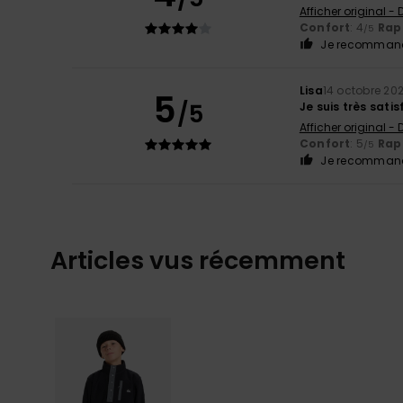
Afficher original -
Confort
: 4
Rapp
/5
Je recommand
Lisa
14 octobre 20
5
/5
Je suis très satis
Afficher original -
Confort
: 5
Rapp
/5
Je recommand
Articles vus récemment