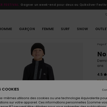
ER FESTIVAL
Gagner un week-end pour deux au Quiksilver Festiv
Q
HOMME
GARÇON
FEMME
SURF
SNOW
OUTLE
Page d'
No
Demi-
ans
4.5
ECO-
45,
ES COOKIES
Con
us-mêmes utilisons des cookies ou une technologie équivalente pour
tions sur votre appareil. Ces informations personnelles (comme v
Coule
resse IP) peuvent être utilisées pour vous présenter des publications