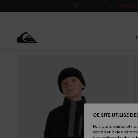
Passer
à
QUIKSILV
l'information
sur
le
produit
CE SITE UTILISE D
Nos partenaires et no
accéder à des informa
navigation et votre ad