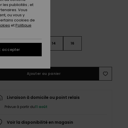
les publicités ; et
rtenaires. Vous
nt, ou vous y
ertains cookies de
ookies
et
Politique
10
12
14
16
t accepter
ir le Guide des tailles
Ajouter au panier
Livraison à domicile ou point relais
Prévue à partir du
11 août
Voir la disponibilité en magasin