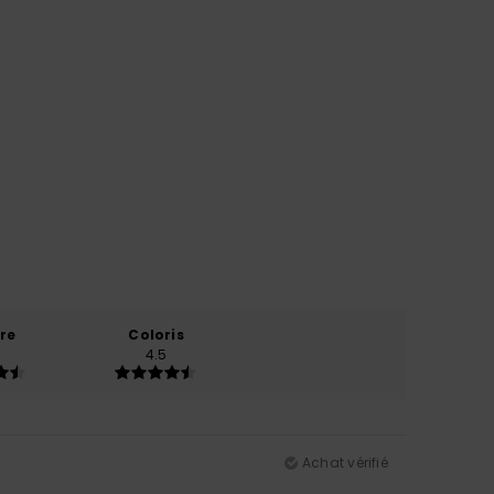
re
Coloris
4.5
Achat vérifié