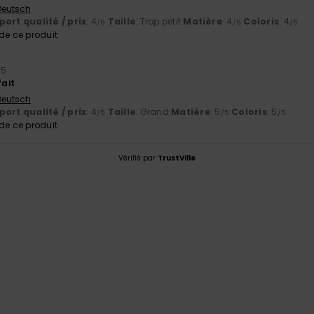
 Deutsch
ort qualité / prix
: 4
Taille
: Trop petit
Matière
: 4
Coloris
: 4
/5
/5
/5
e ce produit
25
fait
 Deutsch
ort qualité / prix
: 4
Taille
: Grand
Matière
: 5
Coloris
: 5
/5
/5
/5
e ce produit
Vérifié par
TrustVille