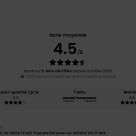
Note moyenne
4.5
/5
basé sur
2 avis vérifiés
depuis octobre 2025
100% de nos clients recommandent ce produit
port qualité / prix
Taille
Matiè
4.0
4.5
Trop petit
Trop grand
25
la taille 12 est trop petite pour un enfant de 11 ans