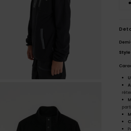
Deta
Demi-
Style
Carac
U
A
réte
M
part
M
C
P