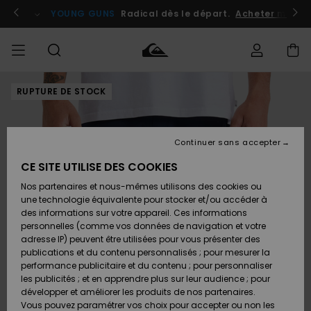
Passer
à
atuits
Se connecter / s'inscrire
YOUNG GUNS
Radical dès le départ.
Acheter maint
l'information
sur
le
produit
RUPTURE DE STOCK
Accéder à
HOMME
Vêtements
Vêtements
Shop
Surf
Snow
Outlet
ma
Shop
Shop
Homme
commande
Homme
Homme
GARÇON
Continuer sans accepter
Accessoires
Accessoires
Nouveautés
Livraison
Outlet
CE SITE UTILISE DES COOKIES
FEMME
Surf
Snow
Enfant
Shop
Shop
Nos partenaires et nous-mêmes utilisons des cookies ou
Retours
Chaussures
Chaussures
A
Enfant
Enfant
une technologie équivalente pour stocker et/ou accéder à
& Tongs
& Tongs
Découvrir
SURF
des informations sur votre appareil. Ces informations
Outlet
personnelles (comme vos données de navigation et votre
Paiement
Femme
adresse IP) peuvent être utilisées pour vous présenter des
SNOW
Highlights
Snow
publications et du contenu personnalisés ; pour mesurer la
Surf
Surf
Snow
Shop
Carte
performance publicitaire et du contenu ; pour personnaliser
Femme
Cadeau
les publicités ; et en apprendre plus sur leur audience ; pour
OUTLET
développer et améliorer les produits de nos partenaires.
Communauté
Snow
Snow
Vous pouvez paramétrer vos choix pour accepter ou non les