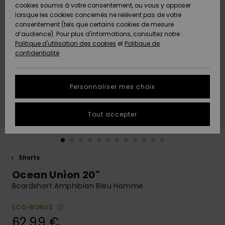
Quiksilver
A
cookies soumis à votre consentement, ou vous y opposer
Freedom
AIDE &
Découvrir
lorsque les cookies concernés ne relèvent pas de votre
CONTACT
consentement (tels que certains cookies de mesure
Nouveautés
Nouveautés
d’audience). Pour plus d'informations, consultez notre :
Protection
Politique d'utilisation des cookies
et
Politique de
des
Communauté
MAGASINS
confidentialité
données
A
A
Découvrir
Découvrir
QUIKSILVER
Guide des
APP
Personnaliser mes choix
tailles
LISTE DE
Tout accepter
SOUHAITS
Démarrez
une
conversation
pour
obtenir la
Shorts
réponse la
Ocean Union 20"
plus rapide
à votre
Boardshort Amphibian Bleu Homme
question.
ECO-BONUS
Démarrer
une
62,99 €
conversation