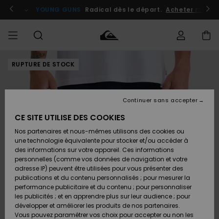
Passer
à
atuits
Se connecter / s'inscrire
YOUNG GUNS
Radical dès le départ.
Acheter maint
l'information
sur
le
produit
RUPTURE DE STOCK
Accéder à
HOMME
Vêtements
Vêtements
Shop
Surf
Snow
Outlet
ma
Shop
Shop
Homme
commande
Homme
Homme
GARÇON
Continuer sans accepter
Accessoires
Accessoires
Nouveautés
Livraison
Outlet
CE SITE UTILISE DES COOKIES
FEMME
Surf
Snow
Enfant
Shop
Shop
Nos partenaires et nous-mêmes utilisons des cookies ou
Retours
Chaussures
Chaussures
A
Enfant
Enfant
une technologie équivalente pour stocker et/ou accéder à
& Tongs
& Tongs
Découvrir
SURF
des informations sur votre appareil. Ces informations
Outlet
personnelles (comme vos données de navigation et votre
Paiement
Femme
adresse IP) peuvent être utilisées pour vous présenter des
SNOW
Highlights
Snow
publications et du contenu personnalisés ; pour mesurer la
Surf
Surf
Snow
Shop
Carte
performance publicitaire et du contenu ; pour personnaliser
Femme
Cadeau
les publicités ; et en apprendre plus sur leur audience ; pour
OUTLET
développer et améliorer les produits de nos partenaires.
Communauté
Snow
Snow
Vous pouvez paramétrer vos choix pour accepter ou non les