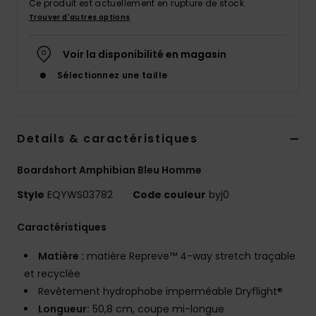
Ce produit est actuellement en rupture de stock.
Trouver d'autres options
Voir la disponibilité en magasin
Sélectionnez une taille
Details & caractéristiques
Boardshort Amphibian Bleu Homme
Style
EQYWS03782
Code couleur
byj0
Caractéristiques
Matière :
matière Repreve™ 4-way stretch traçable
et recyclée
Revêtement hydrophobe imperméable Dryflight®
Longueur:
50,8 cm, coupe mi-longue