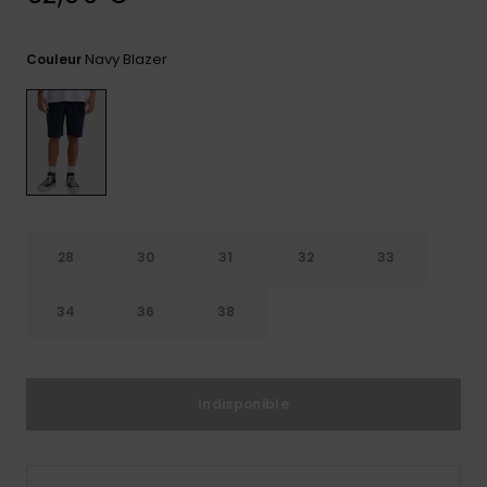
Trouvez
des
Navy Blazer
Couleur
réponses
aux
questions
les plus
fréquentes
et notre
formulaire
de
contact.
28
30
31
32
33
Consulter
la FAQ
34
36
38
Indisponible