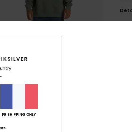
Deta
Swea
Style
Carac
IKSILVER
M
C
untry
E
M
S
P
D
L
FR SHIPPING ONLY
É
A
IES