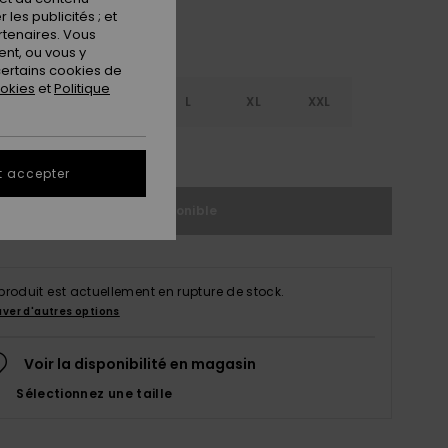
les publicités ; et
rtenaires. Vous
nt, ou vous y
ertains cookies de
ookies
et
Politique
S
S
M
L
XL
XXL
ir le Guide des tailles
t accepter
Indisponible
produit est actuellement en rupture de stock.
uver d'autres options
Voir la disponibilité en magasin
Sélectionnez une taille