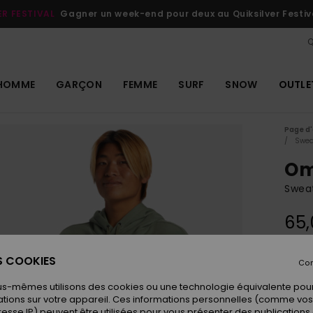
ER FESTIVAL
Gagner un week-end pour deux au Quiksilver Festiv
Q
HOMME
GARÇON
FEMME
SURF
SNOW
OUTLE
Page d'
Swea
Om
Swea
65,
ES COOKIES
Con
Coule
us-mêmes utilisons des cookies ou une technologie équivalente pour
tions sur votre appareil. Ces informations personnelles (comme v
resse IP) peuvent être utilisées pour vous présenter des publications