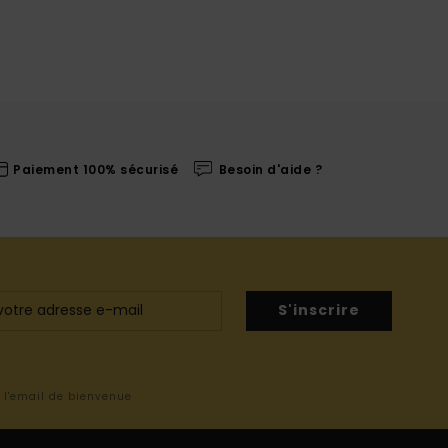
Paiement 100% sécurisé
Besoin d'aide ?
S'inscrire
s l'email de bienvenue