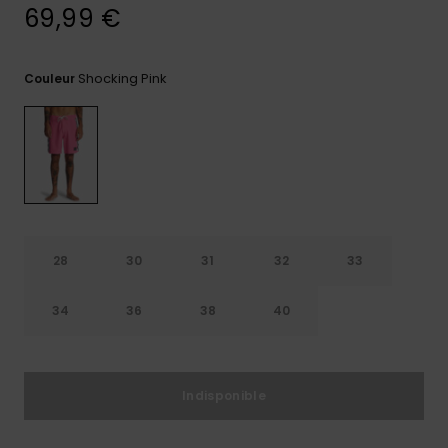
69,99 €
Trouvez
des
réponses
Shocking Pink
Couleur
aux
questions
les plus
fréquentes
et notre
formulaire
de
contact.
Consulter
la FAQ
28
30
31
32
33
34
36
38
40
Indisponible