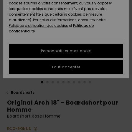
Quiksilver
A
cookies soumis à votre consentement, ou vous y opposer
Freedom
AIDE &
Découvrir
lorsque les cookies concernés ne relèvent pas de votre
CONTACT
consentement (tels que certains cookies de mesure
Nouveautés
Nouveautés
d’audience). Pour plus d'informations, consultez notre :
Protection
Politique d'utilisation des cookies
et
Politique de
des
Communauté
MAGASINS
confidentialité
données
A
A
Découvrir
Découvrir
QUIKSILVER
Guide des
APP
Personnaliser mes choix
tailles
LISTE DE
Tout accepter
SOUHAITS
Démarrez
une
conversation
pour
obtenir la
Boardshorts
réponse la
Original Arch 18" - Boardshort pour
plus rapide
à votre
Homme
question.
Boardshort Rose Homme
Démarrer
une
ECO-BONUS
conversation