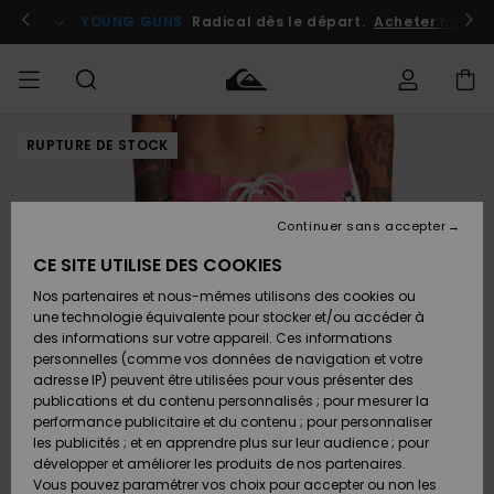
Passer
à
atuits
Se connecter / s'inscrire
YOUNG GUNS
Radical dès le départ.
Acheter maint
l'information
sur
le
produit
RUPTURE DE STOCK
Accéder à
HOMME
Vêtements
Vêtements
Shop
Surf
Snow
Outlet
ma
Shop
Shop
Homme
commande
Homme
Homme
GARÇON
Continuer sans accepter
Accessoires
Accessoires
Nouveautés
Livraison
Outlet
CE SITE UTILISE DES COOKIES
FEMME
Surf
Snow
Enfant
Shop
Shop
Nos partenaires et nous-mêmes utilisons des cookies ou
Retours
Chaussures
Chaussures
A
Enfant
Enfant
une technologie équivalente pour stocker et/ou accéder à
& Tongs
& Tongs
Découvrir
SURF
des informations sur votre appareil. Ces informations
Outlet
personnelles (comme vos données de navigation et votre
Paiement
Femme
adresse IP) peuvent être utilisées pour vous présenter des
SNOW
Highlights
Snow
publications et du contenu personnalisés ; pour mesurer la
Surf
Surf
Snow
Shop
Carte
performance publicitaire et du contenu ; pour personnaliser
Femme
Cadeau
les publicités ; et en apprendre plus sur leur audience ; pour
OUTLET
développer et améliorer les produits de nos partenaires.
Communauté
Snow
Snow
Vous pouvez paramétrer vos choix pour accepter ou non les