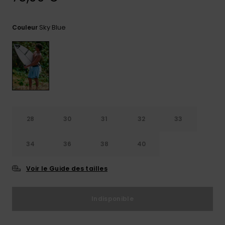
Trouvez
des
Sky Blue
Couleur
réponses
aux
questions
les plus
fréquentes
et notre
formulaire
de
contact.
28
30
31
32
33
Consulter
la FAQ
34
36
38
40
Voir le Guide des tailles
Indisponible