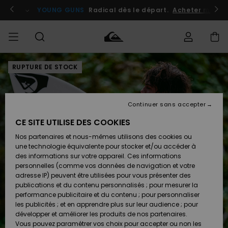
Passer
à
atuits
Se connecter / s'inscrire
YOUNG GUNS
Radical dès le départ.
Acheter maint
l'information
sur
le
produit
RUPTURE DE STOCK
Accéder à
HOMME
Vêtements
Vêtements
Shop
Surf
Snow
Outlet
ma
Shop
Shop
Homme
commande
Homme
Homme
GARÇON
Continuer sans accepter
Accessoires
Accessoires
Nouveautés
Livraison
Outlet
CE SITE UTILISE DES COOKIES
FEMME
Surf
Snow
Enfant
Shop
Shop
Nos partenaires et nous-mêmes utilisons des cookies ou
Retours
Chaussures
Chaussures
A
Enfant
Enfant
une technologie équivalente pour stocker et/ou accéder à
& Tongs
& Tongs
Découvrir
SURF
des informations sur votre appareil. Ces informations
Outlet
personnelles (comme vos données de navigation et votre
Paiement
Femme
adresse IP) peuvent être utilisées pour vous présenter des
SNOW
Highlights
Snow
publications et du contenu personnalisés ; pour mesurer la
Surf
Surf
Snow
Shop
Carte
performance publicitaire et du contenu ; pour personnaliser
Femme
Cadeau
les publicités ; et en apprendre plus sur leur audience ; pour
OUTLET
développer et améliorer les produits de nos partenaires.
Communauté
Snow
Snow
Vous pouvez paramétrer vos choix pour accepter ou non les