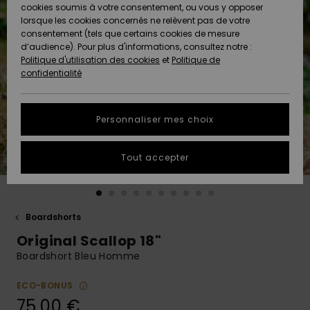
Quiksilver
A
cookies soumis à votre consentement, ou vous y opposer
Freedom
AIDE &
Découvrir
lorsque les cookies concernés ne relèvent pas de votre
CONTACT
consentement (tels que certains cookies de mesure
Nouveautés
Nouveautés
d’audience). Pour plus d'informations, consultez notre :
Protection
Politique d'utilisation des cookies
et
Politique de
des
Communauté
MAGASINS
confidentialité
données
A
A
Découvrir
Découvrir
QUIKSILVER
Guide des
APP
Personnaliser mes choix
tailles
LISTE DE
Tout accepter
SOUHAITS
Démarrez
une
conversation
pour
obtenir la
Boardshorts
réponse la
Original Scallop 18"
plus rapide
à votre
Boardshort Bleu Homme
question.
ECO-BONUS
Démarrer
une
75,00 €
conversation