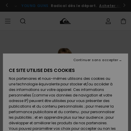
Passer
à
atuits
Se connecter / s'inscrire
YOUNG GUNS
Radical dès le départ.
Acheter maint
l'information
sur
le
produit
Accéder à
HOMME
Vêtements
Vêtements
Shop
Surf
Snow
Outlet
ma
Shop
Shop
Homme
commande
Homme
Homme
GARÇON
Continuer sans accepter
Accessoires
Accessoires
Nouveautés
Livraison
Outlet
CE SITE UTILISE DES COOKIES
FEMME
Surf
Snow
Enfant
Shop
Shop
Nos partenaires et nous-mêmes utilisons des cookies ou
Retours
Chaussures
Chaussures
A
Enfant
Enfant
une technologie équivalente pour stocker et/ou accéder à
& Tongs
& Tongs
Découvrir
SURF
des informations sur votre appareil. Ces informations
Outlet
personnelles (comme vos données de navigation et votre
Paiement
Femme
adresse IP) peuvent être utilisées pour vous présenter des
SNOW
Highlights
Snow
publications et du contenu personnalisés ; pour mesurer la
Surf
Surf
Snow
Shop
Carte
performance publicitaire et du contenu ; pour personnaliser
Femme
Cadeau
les publicités ; et en apprendre plus sur leur audience ; pour
OUTLET
développer et améliorer les produits de nos partenaires.
Communauté
Snow
Snow
Vous pouvez paramétrer vos choix pour accepter ou non les