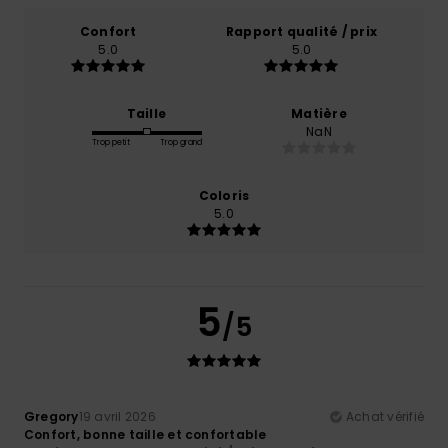
Confort
Rapport qualité / prix
5.0
5.0
Taille
Matière
NaN
Trop petit
Trop grand
Coloris
5.0
5
/5
Gregory
19 avril 2026
Achat vérifié
Confort, bonne taille et confortable