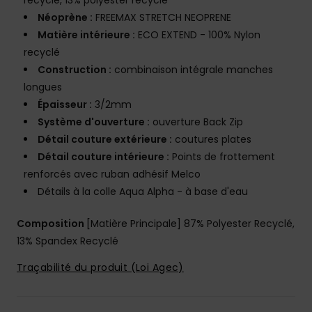
recyclé, 13% polyester recyclé
Néoprène :
FREEMAX STRETCH NEOPRENE
Matière intérieure :
ECO EXTEND - 100% Nylon
recyclé
Construction :
combinaison intégrale manches
longues
Épaisseur :
3/2mm
Système d'ouverture :
ouverture Back Zip
Détail couture extérieure :
coutures plates
Détail couture intérieure :
Points de frottement
renforcés avec ruban adhésif Melco
Détails à la colle Aqua Alpha - à base d'eau
Composition
[Matière Principale] 87% Polyester Recyclé,
13% Spandex Recyclé
Traçabilité du produit (Loi Agec)