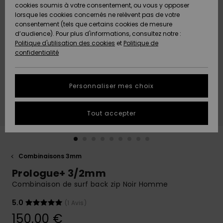
Quiksilver
A
cookies soumis à votre consentement, ou vous y opposer
Freedom
AIDE &
Découvrir
lorsque les cookies concernés ne relèvent pas de votre
CONTACT
consentement (tels que certains cookies de mesure
Nouveautés
Nouveautés
d’audience). Pour plus d'informations, consultez notre :
Protection
Politique d'utilisation des cookies
et
Politique de
des
Communauté
MAGASINS
confidentialité
données
A
A
Découvrir
Découvrir
QUIKSILVER
Guide des
APP
Personnaliser mes choix
tailles
LISTE DE
Tout accepter
SOUHAITS
Démarrez
une
conversation
pour
obtenir la
Combinaisons 3mm
réponse la
Prologue+ 3/2mm
plus rapide
à votre
Combinaison de surf back zip Noir Homme
question.
5.0
(1 Avis)
Démarrer
une
150,00 €
conversation