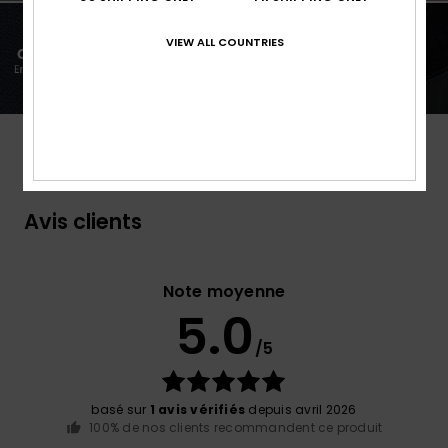
VIEW ALL COUNTRIES
Avis clients
Note moyenne
5.0
/5
basé sur
1 avis vérifiés
depuis avril 2026
100% de nos clients recommandent ce produit