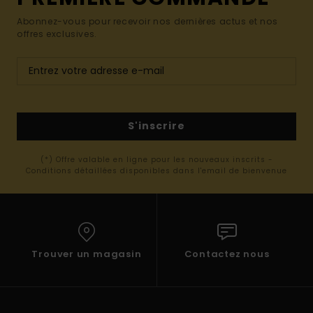
Abonnez-vous pour recevoir nos dernières actus et nos
offres exclusives.
S'inscrire
(*) Offre valable en ligne pour les nouveaux inscrits -
Conditions détaillées disponibles dans l'email de bienvenue
Trouver un magasin
Contactez nous