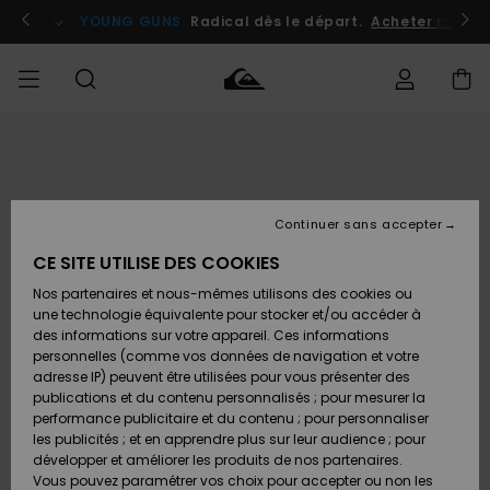
Passer
à
atuits
Se connecter / s'inscrire
YOUNG GUNS
Radical dès le départ.
Acheter maint
l'information
sur
le
produit
Accéder à
HOMME
Vêtements
Vêtements
Shop
Surf
Snow
Outlet
ma
Shop
Shop
Homme
commande
Homme
Homme
GARÇON
Continuer sans accepter
Accessoires
Accessoires
Nouveautés
Livraison
Outlet
CE SITE UTILISE DES COOKIES
FEMME
Surf
Snow
Enfant
Shop
Shop
Nos partenaires et nous-mêmes utilisons des cookies ou
Retours
Chaussures
Chaussures
A
Enfant
Enfant
une technologie équivalente pour stocker et/ou accéder à
& Tongs
& Tongs
Découvrir
SURF
des informations sur votre appareil. Ces informations
Outlet
personnelles (comme vos données de navigation et votre
Paiement
Femme
adresse IP) peuvent être utilisées pour vous présenter des
SNOW
Highlights
Snow
publications et du contenu personnalisés ; pour mesurer la
Surf
Surf
Snow
Shop
Carte
performance publicitaire et du contenu ; pour personnaliser
Femme
Cadeau
les publicités ; et en apprendre plus sur leur audience ; pour
OUTLET
développer et améliorer les produits de nos partenaires.
Communauté
Snow
Snow
Vous pouvez paramétrer vos choix pour accepter ou non les