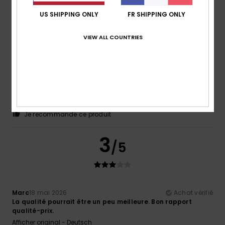
US SHIPPING ONLY
FR SHIPPING ONLY
5
/5
VIEW ALL COUNTRIES
Nicolas
7 juin 2026
Achat vérifié
Produit confortable
Confort
: 5
Rapport qualité / prix
: 5
Taille
: Taille
/5
/5
parfaite
Matière
: 5
Coloris
: 5
/5
/5
Je recommande ce produit
3
/5
Marc
18 mai 2026
Achat vérifié
La qualité pourrait être un peu meilleure. Bon rapport
qualité-prix.
Afficher original - Deutsch