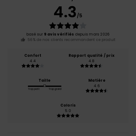
4.3
/5
basé sur
9 avis vérifiés
depuis mars 2026
56% de nos clients recommandent ce produit
Confort
Rapport qualité / prix
4.4
4.8
Taille
Matière
4.6
Trop petit
Trop grand
Coloris
5.0