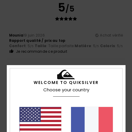
5
/5
Mounia
19 juin 2026
Achat vérifié
Rapport qualité / prix au top
Confort
: 5
Taille
: Taille parfaite
Matière
: 5
Coloris
: 5
/5
/5
/5
Je recommande ce produit
5
/5
WELCOME TO QUIKSILVER
Choose your country
Estevam Augusto
12 juin 2026
Achat vérifié
Ces sandales sont extrêmement confortables, légères,
jolies et la pointure est parfaite.
Afficher original - Português
Confort
: 5
Rapport qualité / prix
: 5
Taille
: Trop grand
/5
/5
Matière
: 5
Coloris
: 5
/5
/5
Je recommande ce produit