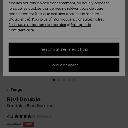
Quiksilver
A
cookies soumis à votre consentement, ou vous y opposer
Freedom
AIDE &
Découvrir
lorsque les cookies concernés ne relèvent pas de votre
CONTACT
consentement (tels que certains cookies de mesure
Nouveautés
Nouveautés
d’audience). Pour plus d'informations, consultez notre :
Protection
Politique d'utilisation des cookies
et
Politique de
des
Communauté
MAGASINS
confidentialité
données
A
A
Découvrir
Découvrir
QUIKSILVER
Guide des
APP
Personnaliser mes choix
tailles
LISTE DE
Tout accepter
SOUHAITS
Démarrez
une
conversation
pour
obtenir la
Tongs
réponse la
Rivi Double
plus rapide
à votre
Sandales Bleu Homme
question.
4.3
(9 Avis)
Démarrer
une
45,99 €
50%
conversation