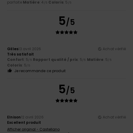
parfaite
Matière
: 4
Coloris
: 5
/5
/5
5
/5
Gilles
13 avril 2026
Achat vérifié
Très satisfait
Confort
: 5
Rapport qualité / prix
: 5
Matière
: 5
/5
/5
/5
Coloris
: 5
/5
Je recommande ce produit
5
/5
Elnison
12 avril 2026
Achat vérifié
Excellent produit
Afficher original - Castellano