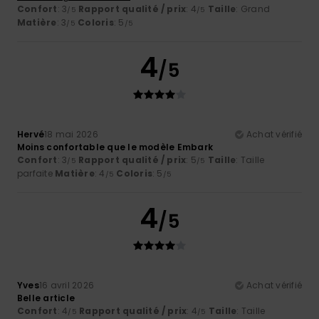
Confort
: 3
Rapport qualité / prix
: 4
Taille
: Grand
/5
/5
Matière
: 3
Coloris
: 5
/5
/5
4
/5
Hervé
18 mai 2026
Achat vérifié
Moins confortable que le modèle Embark
Confort
: 3
Rapport qualité / prix
: 5
Taille
: Taille
/5
/5
parfaite
Matière
: 4
Coloris
: 5
/5
/5
4
/5
Yves
16 avril 2026
Achat vérifié
Belle article
Confort
: 4
Rapport qualité / prix
: 4
Taille
: Taille
/5
/5