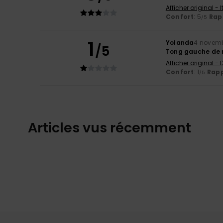
Afficher original - 
Confort
: 5
Rapp
/5
1
Yolanda
4 novemb
/5
Tong gauche de m
Afficher original -
Confort
: 1
Rapp
/5
Articles vus récemment