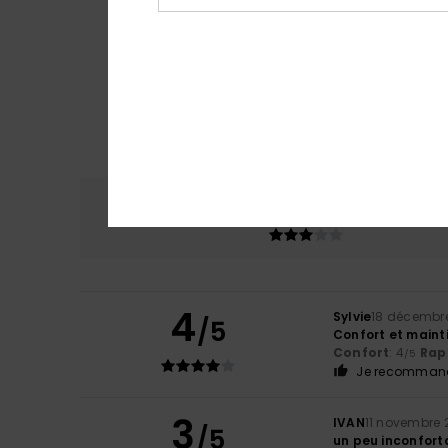
Confort
Rap
3.3
4
Sylvie
18 décembr
/5
Confort et maint
Confort
: 4
Rapp
/5
Je recommand
3
IVAN
11 novembre 
/5
un peu inconfort