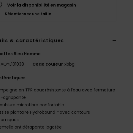
Voir la disponibilité en magasin
Sélectionnez une taille
ils & caractéristiques
uettes Bleu Homme
AQYL101038
Code couleur
xbbg
téristiques
mpeigne en TPR doux résistante à l'eau avec fermeture
o-agrippante
oublure microfibre confortable
ssise plantaire Hydrobound™ avec contours
tomiques
emelle antidérapante logotée