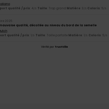
Italiano
ort qualité / prix
: 4
Taille
: Trop grand
Matière
: 3
Coloris
: 5
/5
/5
/5
re 2025
auvaise qualité, décollée au niveau du bord de la semelle
 Dutch
ort qualité / prix
: 1
Taille
: Taille parfaite
Matière
: 1
Coloris
: 5
/5
/5
/5
Vérifié par
TrustVille