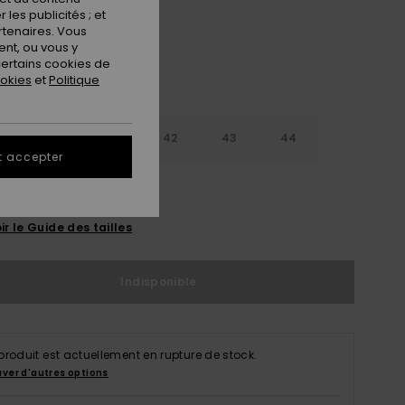
les publicités ; et
rtenaires. Vous
nt, ou vous y
ertains cookies de
ookies
et
Politique
9
40
41
42
43
44
t accepter
5
46
47
ir le Guide des tailles
Indisponible
produit est actuellement en rupture de stock.
uver d'autres options