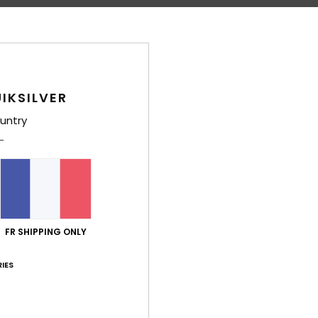
Comp
Semel
Traça
IKSILVER
Livr
untry
FR SHIPPING ONLY
IES