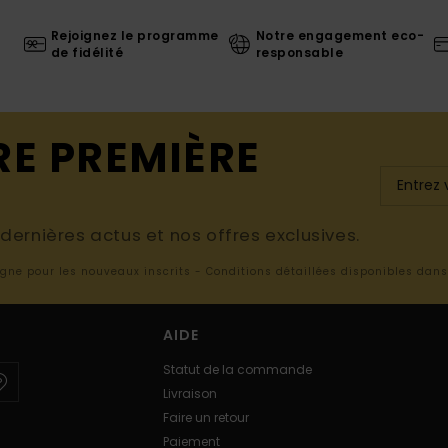
Rejoignez le programme
Notre engagement eco-
de fidélité
responsable
RE PREMIÈRE
ernières actus et nos offres exclusives.
ligne pour les nouveaux inscrits - Conditions détaillées disponibles dan
AIDE
Statut de la commande
Livraison
Faire un retour
Paiement