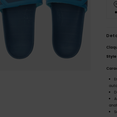
Deta
Claq
Style
Carac
E
aut
D
A
ana
S