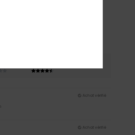
re
Coloris
4.7
Achat vérifié
5
Achat vérifié