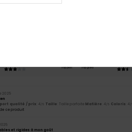
Note moyenne
2.7
/5
basé sur
3 avis vérifiés
depuis novembre 2025
33% de nos clients recommandent ce produit
port qualité / prix
Taille
Matiè
3.0
2.7
Trop petit
Trop grand
e 2025
ien
ort qualité / prix
: 4
Taille
: Taille parfaite
Matière
: 4
Coloris
: 4
/5
/5
/
e ce produit
2025
ables et rigides à mon goût