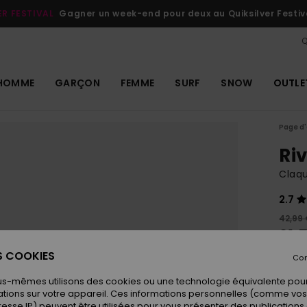
ER FESTIVAL
Gagner un week-end pour deux au Quiksilver Festiv
Q
HOMME
GARÇON
FEMME
SURF
SNOW
OUTLE
Page d'
Riv
Claq
2.7
42,99
21,
ES COOKIES
OUTL
Con
us-mêmes utilisons des cookies ou une technologie équivalente pour
tions sur votre appareil. Ces informations personnelles (comme v
Coule
resse IP) peuvent être utilisées pour vous présenter des publications