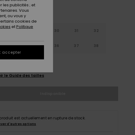
les publicités ; et
rtenaires. Vous
nt, ou vous y
ertains cookies de
ookies
et
Politique
28
29
30
31
32
3
34
35
36
37
38
t accepter
9
ir le Guide des tailles
Indisponible
produit est actuellement en rupture de stock.
uver d'autres options