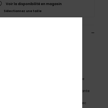
Voir la disponibilité en magasin
Sélectionnez une taille
ils & caractéristiques
les Bleu Garçon
AQBL100582
Code couleur
byj2
téristiques
atière :
Matière supérieure synthétique
emelle intérieure :
semelle intérieure anatomique
obound™ pour un confort longue durée
emelle extérieure :
semelle extérieure antidérapante
 logo
mpeigne :
empeigne en TPR résistante à l’eau avec