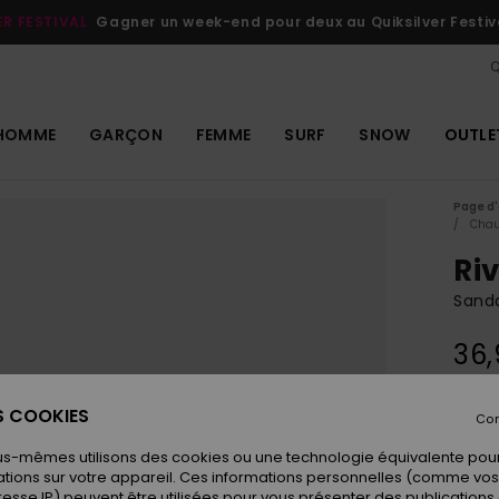
ER FESTIVAL
Gagner un week-end pour deux au Quiksilver Festiv
Q
HOMME
GARÇON
FEMME
SURF
SNOW
OUTLE
Page d'
Chau
Ri
Sanda
36
ES COOKIES
Con
Coule
us-mêmes utilisons des cookies ou une technologie équivalente pour
tions sur votre appareil. Ces informations personnelles (comme v
resse IP) peuvent être utilisées pour vous présenter des publications