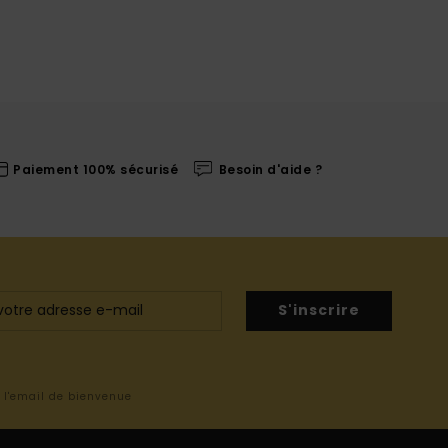
Paiement 100% sécurisé
Besoin d'aide ?
S'inscrire
s l'email de bienvenue