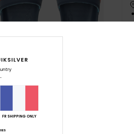
Deta
Sanda
IKSILVER
Style
untry
Carac
M
S
Hydr
S
FR SHIPPING ONLY
avec
E
IES