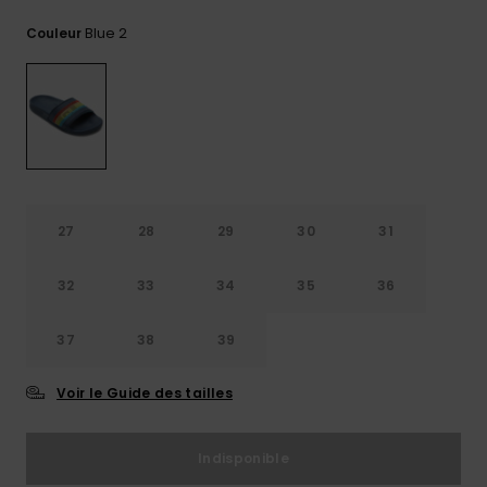
Trouvez
Blue 2
Couleur
des
réponses
aux
questions
les plus
fréquentes
et notre
formulaire
de
contact.
27
28
29
30
31
Consulter
la FAQ
32
33
34
35
36
37
38
39
Voir le Guide des tailles
Indisponible