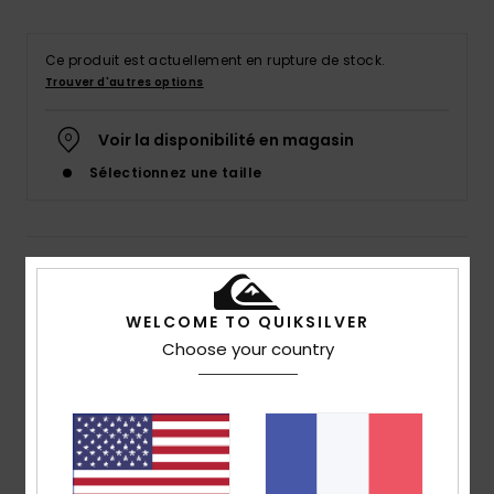
Ce produit est actuellement en rupture de stock.
Trouver d'autres options
Voir la disponibilité en magasin
Sélectionnez une taille
Details & caractéristiques
Sandales Bleu Garçon
WELCOME TO QUIKSILVER
Choose your country
Style
AQBL100582
Code couleur
byj2
Caractéristiques
Matière :
Matière supérieure synthétique
Semelle intérieure :
semelle intérieure anatomique