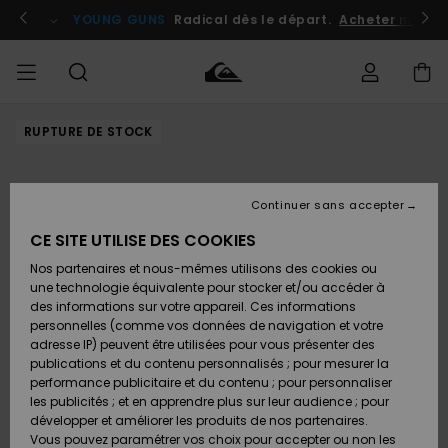
Passer
à
atuits
Se connecter / s'inscrire
YOUNG GUNS
Radical dès le départ.
Acheter maint
l'information
sur
le
produit
RUPTURE DE STOCK
Accéder à
HOMME
Vêtements
Vêtements
Shop
Surf
Snow
Outlet
ma
Shop
Shop
Homme
commande
Homme
Homme
GARÇON
Continuer sans accepter
Accessoires
Accessoires
Nouveautés
Livraison
Outlet
CE SITE UTILISE DES COOKIES
FEMME
Surf
Snow
Enfant
Shop
Shop
Nos partenaires et nous-mêmes utilisons des cookies ou
Retours
Chaussures
Chaussures
A
Enfant
Enfant
une technologie équivalente pour stocker et/ou accéder à
& Tongs
& Tongs
Découvrir
SURF
des informations sur votre appareil. Ces informations
Outlet
personnelles (comme vos données de navigation et votre
Paiement
Femme
adresse IP) peuvent être utilisées pour vous présenter des
SNOW
Highlights
Snow
publications et du contenu personnalisés ; pour mesurer la
Surf
Surf
Snow
Shop
Carte
performance publicitaire et du contenu ; pour personnaliser
Femme
Cadeau
les publicités ; et en apprendre plus sur leur audience ; pour
OUTLET
développer et améliorer les produits de nos partenaires.
Communauté
Snow
Snow
Vous pouvez paramétrer vos choix pour accepter ou non les