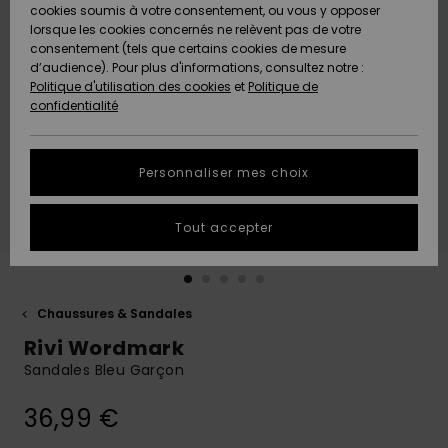
Quiksilver
A
cookies soumis à votre consentement, ou vous y opposer
Freedom
AIDE &
Découvrir
lorsque les cookies concernés ne relèvent pas de votre
CONTACT
consentement (tels que certains cookies de mesure
Nouveautés
Nouveautés
d’audience). Pour plus d'informations, consultez notre :
Protection
Politique d'utilisation des cookies
et
Politique de
des
Communauté
MAGASINS
confidentialité
données
A
A
Découvrir
Découvrir
QUIKSILVER
Guide des
APP
Personnaliser mes choix
tailles
LISTE DE
Tout accepter
SOUHAITS
Démarrez
une
conversation
pour
obtenir la
Chaussures & Sandales
réponse la
Rivi Wordmark
plus rapide
à votre
Sandales Bleu Garçon
question.
36,99 €
Démarrer
une
conversation