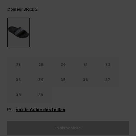
Trouvez
Black 2
Couleur
des
réponses
aux
questions
les plus
fréquentes
et notre
formulaire
de
contact.
28
29
30
31
32
Consulter
la FAQ
33
34
35
36
37
38
39
Voir le Guide des tailles
Indisponible