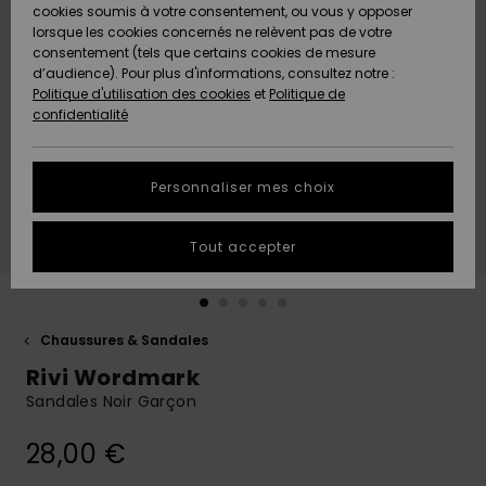
Quiksilver
A
cookies soumis à votre consentement, ou vous y opposer
Freedom
AIDE &
Découvrir
lorsque les cookies concernés ne relèvent pas de votre
CONTACT
consentement (tels que certains cookies de mesure
Nouveautés
Nouveautés
d’audience). Pour plus d'informations, consultez notre :
Protection
Politique d'utilisation des cookies
et
Politique de
des
Communauté
MAGASINS
confidentialité
données
A
A
Découvrir
Découvrir
QUIKSILVER
Guide des
APP
Personnaliser mes choix
tailles
LISTE DE
Tout accepter
SOUHAITS
Démarrez
une
conversation
pour
obtenir la
Chaussures & Sandales
réponse la
Rivi Wordmark
plus rapide
à votre
Sandales Noir Garçon
question.
28,00 €
Démarrer
une
conversation