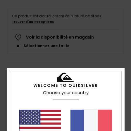
Ce produit est actuellement en rupture de stock.
Trouver d'autres options
Voir la disponibilité en magasin
Sélectionnez une taille
Details & caractéristiques
Sandales Noir Garçon
WELCOME TO QUIKSILVER
Choose your country
Style
AQBL100582
Code couleur
kvj2
Caractéristiques
Matière :
Matière supérieure synthétique
Semelle intérieure :
semelle intérieure anatomique