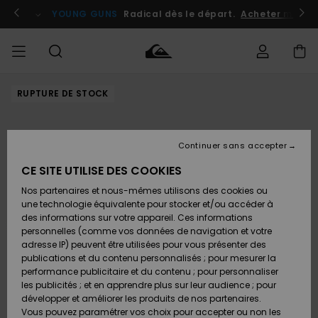
Passer
à
atuits
Se connecter / s'inscrire
YOUNG GUNS
Radical dès le départ.
Acheter maint
l'information
sur
le
produit
RUPTURE DE STOCK
Accéder à
HOMME
Vêtements
Vêtements
Shop
Surf
Snow
Outlet
ma
Shop
Shop
Homme
commande
Homme
Homme
GARÇON
Continuer sans accepter
Accessoires
Accessoires
Nouveautés
Livraison
Outlet
CE SITE UTILISE DES COOKIES
FEMME
Surf
Snow
Enfant
Shop
Shop
Nos partenaires et nous-mêmes utilisons des cookies ou
Retours
Chaussures
Chaussures
A
Enfant
Enfant
une technologie équivalente pour stocker et/ou accéder à
& Tongs
& Tongs
Découvrir
SURF
des informations sur votre appareil. Ces informations
Outlet
personnelles (comme vos données de navigation et votre
Paiement
Femme
adresse IP) peuvent être utilisées pour vous présenter des
SNOW
Highlights
Snow
publications et du contenu personnalisés ; pour mesurer la
Surf
Surf
Snow
Shop
Carte
performance publicitaire et du contenu ; pour personnaliser
Femme
Cadeau
les publicités ; et en apprendre plus sur leur audience ; pour
OUTLET
développer et améliorer les produits de nos partenaires.
Communauté
Snow
Snow
Vous pouvez paramétrer vos choix pour accepter ou non les