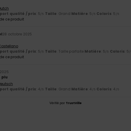
 Dutch
ort qualité / prix
: 5
Taille
: Grand
Matière
: 5
Coloris
: 5
/5
/5
/5
e ce produit
el
28 octobre 2025
 Castellano
ort qualité / prix
: 5
Taille
: Taille parfaite
Matière
: 5
Coloris
: 5
/5
/5
/
e ce produit
 2025
 plu
 Deutsch
ort qualité / prix
: 4
Taille
: Grand
Matière
: 4
Coloris
: 4
/5
/5
/5
Vérifié par
TrustVille