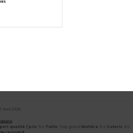
IES
Note moyenne
4.9
/5
basé sur
7 avis vérifiés
depuis octobre 2025
86% de nos clients recommandent ce produit
port qualité / prix
Taille
Matiè
4.7
4.7
Trop petit
Trop grand
7 avril 2026
Italiano
ort qualité / prix
: 5
Taille
: Trop grand
Matière
: 5
Coloris
: 4
/5
/5
/5
e ce produit