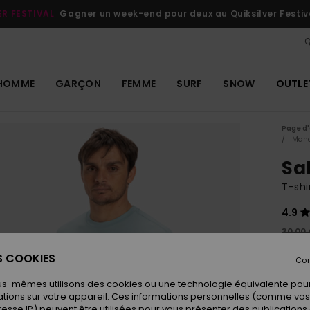
ER FESTIVAL
Gagner un week-end pour deux au Quiksilver Festiv
Q
HOMME
GARÇON
FEMME
SURF
SNOW
OUTLE
Page d'
Manc
Sa
T-sh
4.9
30,00
15,
ES COOKIES
Con
OUTL
us-mêmes utilisons des cookies ou une technologie équivalente pour
tions sur votre appareil. Ces informations personnelles (comme v
resse IP) peuvent être utilisées pour vous présenter des publications
Coule