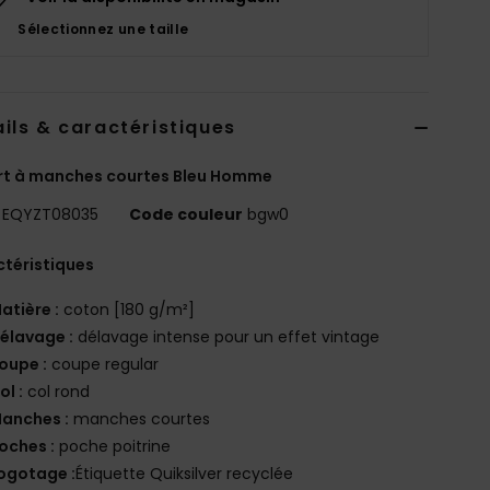
Sélectionnez une taille
ils & caractéristiques
rt à manches courtes Bleu Homme
EQYZT08035
Code couleur
bgw0
téristiques
atière :
coton [180 g/m²]
élavage :
délavage intense pour un effet vintage
oupe :
coupe regular
ol :
col rond
anches :
manches courtes
oches :
poche poitrine
ogotage :
Étiquette Quiksilver recyclée