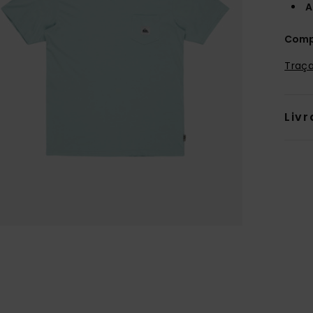
A
Comp
Traça
Livr