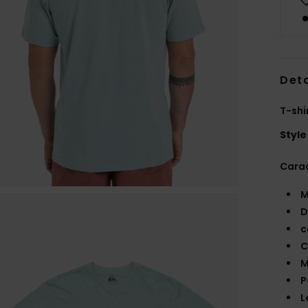
Deta
T-shi
Style
Carac
M
D
c
C
M
P
L