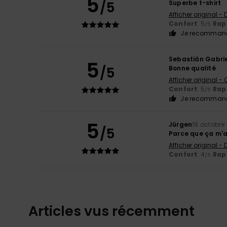
5
/5
Superbe t-shirt
Afficher original -
Confort
: 5
Rapp
/5
Je recommand
Sebastián Gabri
5
/5
Bonne qualité
Afficher original -
Confort
: 5
Rapp
/5
Je recommand
5
Jürgen
19 octobre
/5
Parce que ça m'a
Afficher original -
Confort
: 4
Rapp
/5
Articles vus récemment