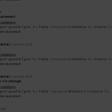
26
justement
 Castellano
ort qualité / prix
: 4
Taille
: Taille parfaite
Matière
: 5
Coloris
: 5
/5
/5
/
e ce produit
érifié
22 janvier 2026
t
 Castellano
ort qualité / prix
: 5
Taille
: Taille parfaite
Matière
: 4
Coloris
: 4
/5
/5
/
e ce produit
érifié
20 janvier 2026
ien n'a changé
 Castellano
ort qualité / prix
: 5
Taille
: Trop grand
Matière
: 5
Coloris
: 5
/5
/5
/5
e ce produit
2025