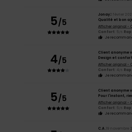
Jonay
2 février 20
5
/5
Qualité et bon a
Afficher original -
Confort
: 5
Rapp
/5
Je recommand
Client anonyme v
4
/5
Design et confor
Afficher original -
Confort
: 4
Rapp
/5
Je recommand
Client anonyme v
5
/5
Pour l'instant, r
Afficher original -
Confort
: 5
Rapp
/5
Je recommand
C.A.
19 novembre 