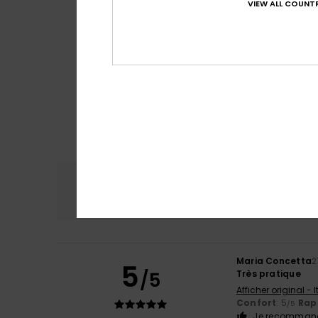
VIEW ALL COUNTR
Confort
Rap
4.7
Maria Concetta
2
5
/5
Très pratique
Afficher original - 
Confort
: 5
Rapp
/5
Je recommand