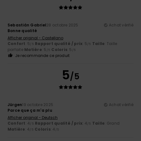
Sebastián Gabriel
28 octobre 2025
Achat vérifié
Bonne qualité
Afficher original - Castellano
Confort
: 5
Rapport qualité / prix
: 5
Taille
: Taille
/5
/5
parfaite
Matière
: 5
Coloris
: 5
/5
/5
Je recommande ce produit
5
/5
Jürgen
19 octobre 2025
Achat vérifié
Parce que ça m'a plu
Afficher original - Deutsch
Confort
: 4
Rapport qualité / prix
: 4
Taille
: Grand
/5
/5
Matière
: 4
Coloris
: 4
/5
/5