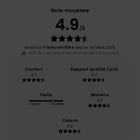
Note moyenne
4.9
/5
basé sur
7 avis vérifiés
depuis octobre 2025
86% de nos clients recommandent ce produit
Confort
Rapport qualité / prix
4.7
4.7
Taille
Matière
4.7
Trop petit
Trop grand
Coloris
4.6