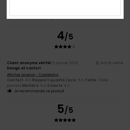
Afficher original - Castellano
Confort
: 5
Rapport qualité / prix
: 4
Taille
: Taille
/5
/5
parfaite
Matière
: 5
Coloris
: 5
/5
/5
Je recommande ce produit
4
/5
Client anonyme vérifié
22 janvier 2026
Achat vérifié
Design et confort
Afficher original - Castellano
Confort
: 4
Rapport qualité / prix
: 5
Taille
: Taille
/5
/5
parfaite
Matière
: 4
Coloris
: 4
/5
/5
Je recommande ce produit
5
/5