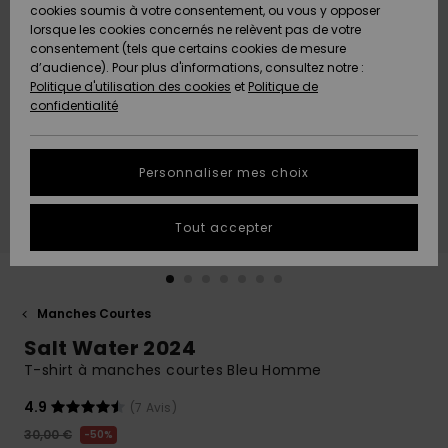
Quiksilver
A
cookies soumis à votre consentement, ou vous y opposer
Freedom
AIDE &
Découvrir
lorsque les cookies concernés ne relèvent pas de votre
CONTACT
consentement (tels que certains cookies de mesure
Nouveautés
Nouveautés
d’audience). Pour plus d'informations, consultez notre :
Protection
Politique d'utilisation des cookies
et
Politique de
des
Communauté
MAGASINS
confidentialité
données
A
A
Découvrir
Découvrir
QUIKSILVER
Guide des
APP
Personnaliser mes choix
tailles
LISTE DE
Tout accepter
SOUHAITS
Démarrez
une
conversation
pour
obtenir la
Manches Courtes
réponse la
Salt Water 2024
plus rapide
à votre
T-shirt à manches courtes Bleu Homme
question.
4.9
(7 Avis)
Démarrer
une
30,00 €
50%
conversation