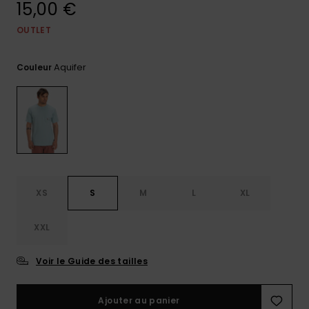
15,00 €
Trouvez
des
OUTLET
réponses
aux
Aquifer
questions
Couleur
les plus
fréquentes
et notre
formulaire
de
contact.
Consulter
la FAQ
XS
S
M
L
XL
XXL
Voir le Guide des tailles
Ajouter au panier