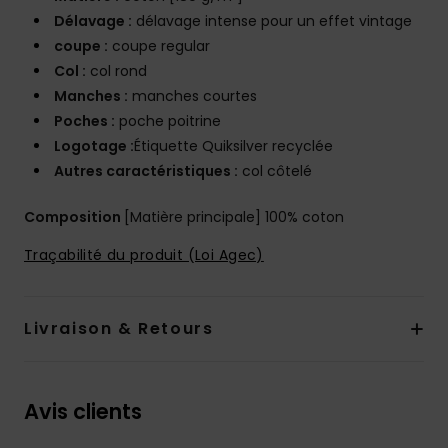
Délavage :
délavage intense pour un effet vintage
coupe :
coupe regular
Col :
col rond
Manches :
manches courtes
Poches :
poche poitrine
Logotage :
Étiquette Quiksilver recyclée
Autres caractéristiques :
col côtelé
Composition
[Matière principale] 100% coton
Traçabilité du produit (Loi Agec)
Livraison & Retours
Avis clients