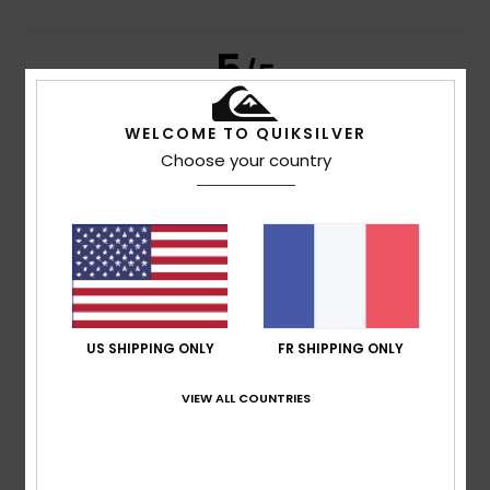
5
/5
WELCOME TO QUIKSILVER
Choose your country
Maria Concetta
27 avril 2026
Achat vérifié
Très pratique
Afficher original - Italiano
Confort
: 5
Rapport qualité / prix
: 5
Taille
: Trop grand
/5
/5
Matière
: 5
Coloris
: 4
/5
/5
Je recommande ce produit
5
/5
US SHIPPING ONLY
FR SHIPPING ONLY
VIEW ALL COUNTRIES
Jonay
2 février 2026
Achat vérifié
Qualité et bon ajustement