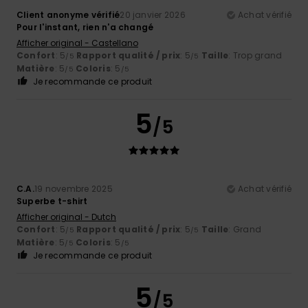
Client anonyme vérifié
20 janvier 2026
Achat vérifié
Pour l'instant, rien n'a changé
Afficher original - Castellano
Confort
: 5
Rapport qualité / prix
: 5
Taille
: Trop grand
/5
/5
Matière
: 5
Coloris
: 5
/5
/5
Je recommande ce produit
5
/5
C.A.
19 novembre 2025
Achat vérifié
Superbe t-shirt
Afficher original - Dutch
Confort
: 5
Rapport qualité / prix
: 5
Taille
: Grand
/5
/5
Matière
: 5
Coloris
: 5
/5
/5
Je recommande ce produit
5
/5