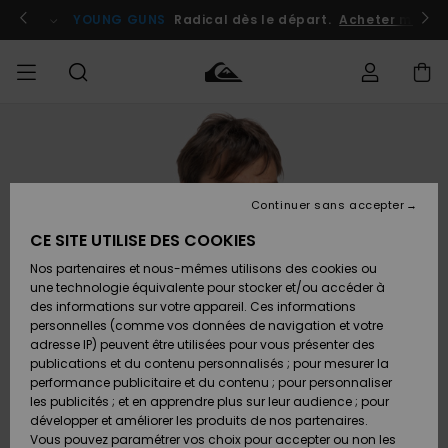
Passer
à
atuits
Se connecter / s'inscrire
YOUNG GUNS
Radical dès le départ.
Acheter maint
l'information
sur
le
produit
Accéder à
HOMME
Vêtements
Vêtements
Shop
Surf
Snow
Outlet
ma
Shop
Shop
Homme
commande
Homme
Homme
GARÇON
Continuer sans accepter
Accessoires
Accessoires
Nouveautés
Livraison
Outlet
CE SITE UTILISE DES COOKIES
FEMME
Surf
Snow
Enfant
Shop
Shop
Nos partenaires et nous-mêmes utilisons des cookies ou
Retours
Chaussures
Chaussures
A
Enfant
Enfant
une technologie équivalente pour stocker et/ou accéder à
& Tongs
& Tongs
Découvrir
SURF
des informations sur votre appareil. Ces informations
Outlet
personnelles (comme vos données de navigation et votre
Paiement
Femme
adresse IP) peuvent être utilisées pour vous présenter des
SNOW
Highlights
Snow
publications et du contenu personnalisés ; pour mesurer la
Surf
Surf
Snow
Shop
Carte
performance publicitaire et du contenu ; pour personnaliser
Femme
Cadeau
les publicités ; et en apprendre plus sur leur audience ; pour
OUTLET
développer et améliorer les produits de nos partenaires.
Communauté
Snow
Snow
Vous pouvez paramétrer vos choix pour accepter ou non les