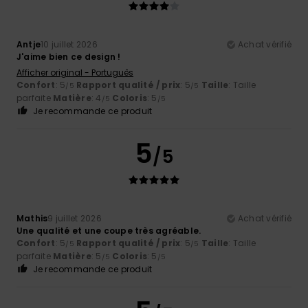
Antje
10 juillet 2026
Achat vérifié
J'aime bien ce design !
Afficher original - Português
Confort
: 5
Rapport qualité / prix
: 5
Taille
: Taille
/5
/5
parfaite
Matière
: 4
Coloris
: 5
/5
/5
Je recommande ce produit
5
/5
Mathis
9 juillet 2026
Achat vérifié
Une qualité et une coupe très agréable.
Confort
: 5
Rapport qualité / prix
: 5
Taille
: Taille
/5
/5
parfaite
Matière
: 5
Coloris
: 5
/5
/5
Je recommande ce produit