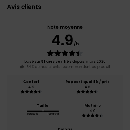
Avis clients
Note moyenne
4.9
/5
basé sur
51 avis vérifiés
depuis mars 2026
84% de nos clients recommandent ce produit
Confort
Rapport qualité / prix
4.9
4.6
Taille
Matière
4.9
Trop petit
Trop grand
Coloris