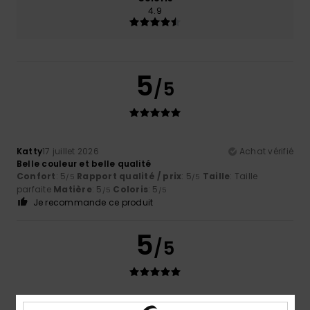
4.9
5
/5
Katty
17 juillet 2026
Achat vérifié
Belle couleur et belle qualité
Confort
: 5
Rapport qualité / prix
: 5
Taille
: Taille
/5
/5
parfaite
Matière
: 5
Coloris
: 5
/5
/5
Je recommande ce produit
5
/5