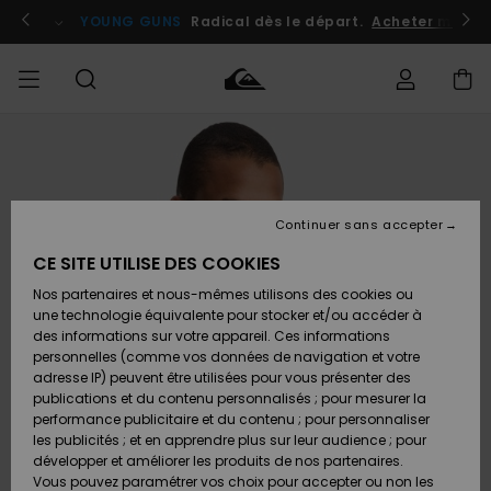
Passer
à
atuits
Se connecter / s'inscrire
YOUNG GUNS
Radical dès le départ.
Acheter maint
l'information
sur
le
produit
Accéder à
HOMME
Vêtements
Vêtements
Shop
Surf
Snow
Outlet
ma
Shop
Shop
Homme
commande
Homme
Homme
GARÇON
Continuer sans accepter
Accessoires
Accessoires
Nouveautés
Livraison
Outlet
CE SITE UTILISE DES COOKIES
FEMME
Surf
Snow
Enfant
Shop
Shop
Nos partenaires et nous-mêmes utilisons des cookies ou
Retours
Chaussures
Chaussures
A
Enfant
Enfant
une technologie équivalente pour stocker et/ou accéder à
& Tongs
& Tongs
Découvrir
SURF
des informations sur votre appareil. Ces informations
Outlet
personnelles (comme vos données de navigation et votre
Paiement
Femme
adresse IP) peuvent être utilisées pour vous présenter des
SNOW
Highlights
Snow
publications et du contenu personnalisés ; pour mesurer la
Surf
Surf
Snow
Shop
Carte
performance publicitaire et du contenu ; pour personnaliser
Femme
Cadeau
les publicités ; et en apprendre plus sur leur audience ; pour
OUTLET
développer et améliorer les produits de nos partenaires.
Communauté
Snow
Snow
Vous pouvez paramétrer vos choix pour accepter ou non les