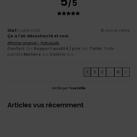
5
/5
Olaf
3 juillet 2026
Achat vérifié
Ça a l'air décontracté et cool.
Afficher original - Português
Confort
: 5
Rapport qualité / prix
: 4
Taille
: Taille
/5
/5
parfaite
Matière
: 3
Coloris
: 5
/5
/5
1
2
3
...
6
>
Vérifié par
TrustVille
Articles vus récemment