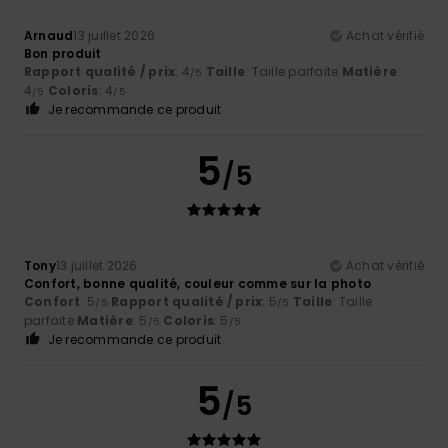
Arnaud
13 juillet 2026
Achat vérifié
Bon produit
Rapport qualité / prix
: 4
Taille
: Taille parfaite
Matière
:
/5
4
Coloris
: 4
/5
/5
Je recommande ce produit
5
/5
Tony
13 juillet 2026
Achat vérifié
Confort, bonne qualité, couleur comme sur la photo
Confort
: 5
Rapport qualité / prix
: 5
Taille
: Taille
/5
/5
parfaite
Matière
: 5
Coloris
: 5
/5
/5
Je recommande ce produit
5
/5