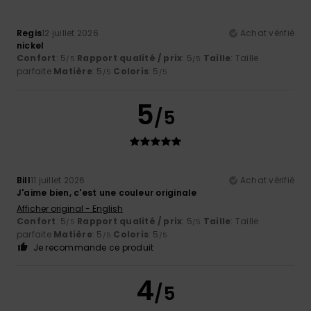
Regis
12 juillet 2026
Achat vérifié
nickel
Confort
: 5
Rapport qualité / prix
: 5
Taille
: Taille
/5
/5
parfaite
Matière
: 5
Coloris
: 5
/5
/5
5
/5
Bill
11 juillet 2026
Achat vérifié
J'aime bien, c'est une couleur originale
Afficher original - English
Confort
: 5
Rapport qualité / prix
: 5
Taille
: Taille
/5
/5
parfaite
Matière
: 5
Coloris
: 5
/5
/5
Je recommande ce produit
4
/5