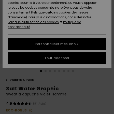
Quiksilver
A
cookies soumis à votre consentement, ou vous y opposer
Freedom
AIDE &
Découvrir
lorsque les cookies concernés ne relèvent pas de votre
CONTACT
consentement (tels que certains cookies de mesure
Nouveautés
Nouveautés
d’audience). Pour plus d'informations, consultez notre :
Protection
Politique d'utilisation des cookies
et
Politique de
des
Communauté
MAGASINS
confidentialité
données
A
A
Découvrir
Découvrir
QUIKSILVER
Guide des
APP
Personnaliser mes choix
tailles
LISTE DE
Tout accepter
SOUHAITS
Démarrez
une
conversation
pour
obtenir la
Sweats & Pulls
réponse la
Salt Water Graphic
plus rapide
à votre
Sweat à capuche Violet Homme
question.
4.9
(51 Avis)
Démarrer
une
ECO-BONUS
conversation