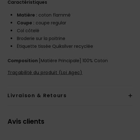
Caractéristiques
Matière :
coton flammé
Coupe :
coupe regular
Col côtelé
Broderie sur la poitrine
Étiquette tissée Quiksilver recyclée
Composition
[Matière Principale] 100% Coton
Traçabilité du produit (Loi Agec)
Livraison & Retours
Avis clients