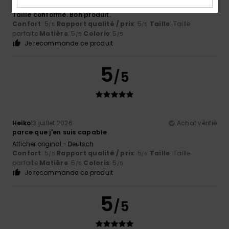
Alain
14 juillet 2026
Achat vérifié
Taille conforme. Bon produit.
Confort
: 5
Rapport qualité / prix
: 5
Taille
: Taille
/5
/5
parfaite
Matière
: 5
Coloris
: 5
/5
/5
Je recommande ce produit
5
/5
Heiko
13 juillet 2026
Achat vérifié
parce que j'en suis capable
Afficher original - Deutsch
Confort
: 5
Rapport qualité / prix
: 5
Taille
: Taille
/5
/5
parfaite
Matière
: 5
Coloris
: 5
/5
/5
Je recommande ce produit
5
/5