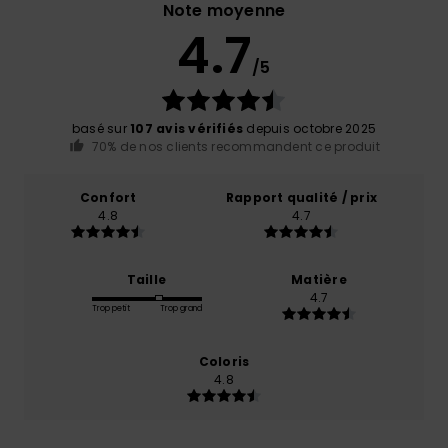
Note moyenne
4.7
/5
basé sur
107 avis vérifiés
depuis octobre 2025
70% de nos clients recommandent ce produit
Confort
Rapport qualité / prix
4.8
4.7
Taille
Matière
4.7
Trop petit
Trop grand
Coloris
4.8