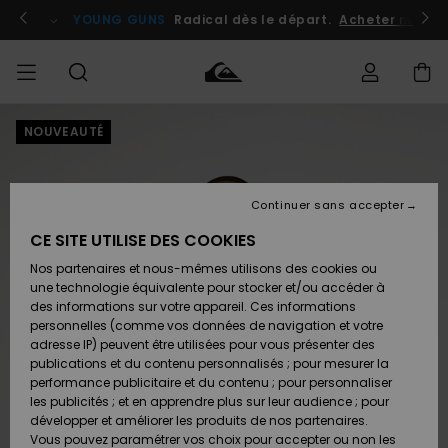
Passer
à
atuits
Se connecter / s'inscrire
YOUNG GUNS
Radical dès le départ.
Acheter maint
l'information
sur
le
produit
NOUVEAUTÉ
Accéder à
HOMME
Vêtements
Vêtements
Shop
Surf
Snow
Outlet
ma
Shop
Shop
Homme
commande
Homme
Homme
GARÇON
Continuer sans accepter
Accessoires
Accessoires
Nouveautés
Livraison
Outlet
CE SITE UTILISE DES COOKIES
FEMME
Surf
Snow
Enfant
Shop
Shop
Nos partenaires et nous-mêmes utilisons des cookies ou
Retours
Chaussures
Chaussures
A
Enfant
Enfant
une technologie équivalente pour stocker et/ou accéder à
& Tongs
& Tongs
Découvrir
SURF
des informations sur votre appareil. Ces informations
Outlet
personnelles (comme vos données de navigation et votre
Paiement
Femme
adresse IP) peuvent être utilisées pour vous présenter des
SNOW
Highlights
Snow
publications et du contenu personnalisés ; pour mesurer la
Surf
Surf
Snow
Shop
Carte
performance publicitaire et du contenu ; pour personnaliser
Femme
Cadeau
les publicités ; et en apprendre plus sur leur audience ; pour
OUTLET
développer et améliorer les produits de nos partenaires.
Communauté
Snow
Snow
Vous pouvez paramétrer vos choix pour accepter ou non les