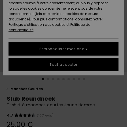
Quiksilver
A
cookies soumis à votre consentement, ou vous y opposer
Freedom
AIDE &
Découvrir
lorsque les cookies concernés ne relèvent pas de votre
CONTACT
consentement (tels que certains cookies de mesure
Nouveautés
Nouveautés
d’audience). Pour plus d'informations, consultez notre :
Protection
Politique d'utilisation des cookies
et
Politique de
des
Communauté
MAGASINS
confidentialité
données
A
A
Découvrir
Découvrir
QUIKSILVER
Guide des
APP
Personnaliser mes choix
tailles
LISTE DE
Tout accepter
SOUHAITS
Démarrez
une
conversation
pour
obtenir la
Manches Courtes
réponse la
Slub Roundneck
plus rapide
à votre
T-shirt à manches courtes Jaune Homme
question.
4.7
(107 Avis)
Démarrer
une
25,00 €
conversation