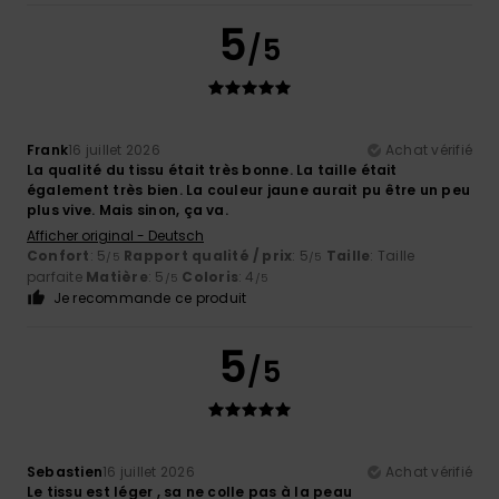
5
/5
Frank
16 juillet 2026
Achat vérifié
La qualité du tissu était très bonne. La taille était
également très bien. La couleur jaune aurait pu être un peu
plus vive. Mais sinon, ça va.
Afficher original - Deutsch
Confort
: 5
Rapport qualité / prix
: 5
Taille
: Taille
/5
/5
parfaite
Matière
: 5
Coloris
: 4
/5
/5
Je recommande ce produit
5
/5
Sebastien
16 juillet 2026
Achat vérifié
Le tissu est léger , sa ne colle pas à la peau