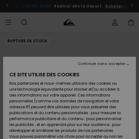
Passer
à
atuits
Se connecter / s'inscrire
YOUNG GUNS
Radical dès le départ.
Acheter maint
l'information
sur
le
produit
RUPTURE DE STOCK
Accéder à
HOMME
Vêtements
Vêtements
Shop
Surf
Snow
Outlet
ma
Shop
Shop
Homme
commande
Homme
Homme
GARÇON
Continuer sans accepter
Accessoires
Accessoires
Nouveautés
Livraison
Outlet
CE SITE UTILISE DES COOKIES
FEMME
Surf
Snow
Enfant
Shop
Shop
Nos partenaires et nous-mêmes utilisons des cookies ou
Retours
Chaussures
Chaussures
A
Enfant
Enfant
une technologie équivalente pour stocker et/ou accéder à
& Tongs
& Tongs
Découvrir
SURF
des informations sur votre appareil. Ces informations
Outlet
personnelles (comme vos données de navigation et votre
Paiement
Femme
adresse IP) peuvent être utilisées pour vous présenter des
SNOW
Highlights
Snow
publications et du contenu personnalisés ; pour mesurer la
Surf
Surf
Snow
Shop
Carte
performance publicitaire et du contenu ; pour personnaliser
Femme
Cadeau
les publicités ; et en apprendre plus sur leur audience ; pour
OUTLET
développer et améliorer les produits de nos partenaires.
Communauté
Snow
Snow
Vous pouvez paramétrer vos choix pour accepter ou non les