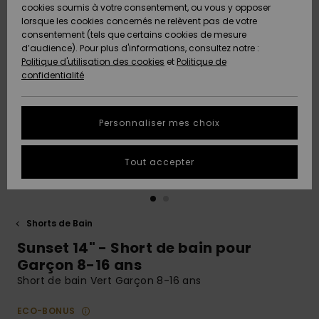
Quiksilver
A
cookies soumis à votre consentement, ou vous y opposer
Freedom
AIDE &
Découvrir
lorsque les cookies concernés ne relèvent pas de votre
CONTACT
consentement (tels que certains cookies de mesure
Nouveautés
Nouveautés
d’audience). Pour plus d'informations, consultez notre :
Protection
Politique d'utilisation des cookies
et
Politique de
des
Communauté
MAGASINS
confidentialité
données
A
A
Découvrir
Découvrir
QUIKSILVER
Guide des
APP
Personnaliser mes choix
tailles
LISTE DE
Tout accepter
SOUHAITS
Démarrez
une
conversation
pour
obtenir la
Shorts de Bain
réponse la
Sunset 14" - Short de bain pour
plus rapide
à votre
Garçon 8-16 ans
question.
Short de bain Vert Garçon 8-16 ans
Démarrer
une
ECO-BONUS
conversation