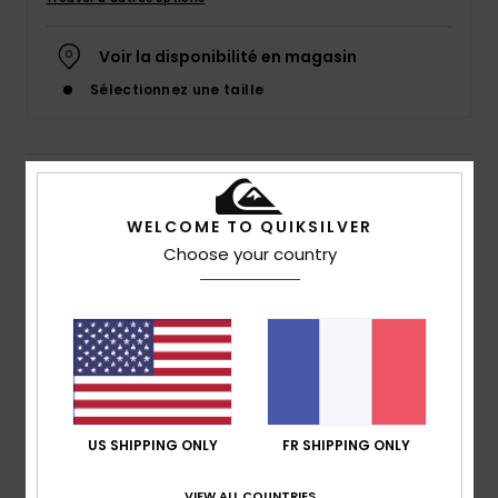
Voir la disponibilité en magasin
Sélectionnez une taille
Details & caractéristiques
WELCOME TO QUIKSILVER
Short de bain Vert Garçon 8-16 ans
Choose your country
Style
EQBJV03345
Code couleur
gea6
Caractéristiques
matière recyclée :
matière Super Suede recyclée
Longueur :
14"
Poches :
poches à ouverture latérale
US SHIPPING ONLY
FR SHIPPING ONLY
Poches à l'arrière
Slip filet à l'intérieur
VIEW ALL COUNTRIES