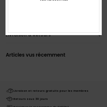
Composition
100% Recycled Polyester
Traçabilité du produit (Loi Agec)
Livraison & Retours
Articles vus récemment
Livraison et retours gratuits pour les membres
Retours sous 30 jours