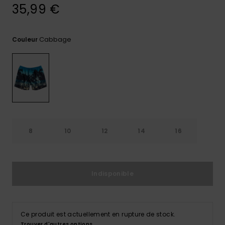
35,99 €
Trouvez
des
réponses
Cabbage
Couleur
aux
questions
les plus
fréquentes
et notre
formulaire
de
contact.
Consulter
la FAQ
8
10
12
14
16
Indisponible
Ce produit est actuellement en rupture de stock.
Trouver d'autres options