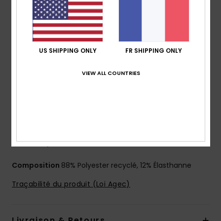
Coupe :
Arch fit
Braguette :
braguette performance
Taille :
taille fixe
Coutures extérieures : 48,2 cm, coupe mi-longue
US SHIPPING ONLY
FR SHIPPING ONLY
Système de fermeture :
Fermeture par cordon de
serrage
VIEW ALL COUNTRIES
Poches :
Poche arrière ave fermeture à scratch et
rabat
Logotage :
Logo emblématique Mountain & Wave
Autres caractéristiques :
cordon élastique à
l'intérieur de la poche
Fil recyclé
Composition
88% Polyester recyclé, 12% Élasthanne
Traçabilité du produit (Loi Agec)
Livraison & Retours