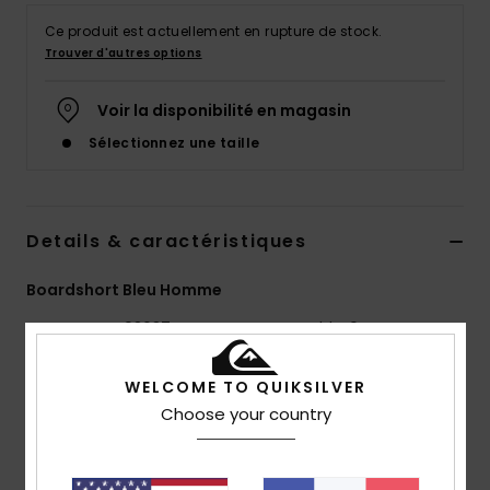
Ce produit est actuellement en rupture de stock.
Trouver d'autres options
Voir la disponibilité en magasin
Sélectionnez une taille
Details & caractéristiques
Boardshort Bleu Homme
Style
AQYBS03637
Code couleur
bhq0
Caractéristiques
WELCOME TO QUIKSILVER
Choose your country
Collection :
Collection Everyday
Matière :
Matière SURFSILK durable, résistante à
l'extérieur et confortable à l'intérieur