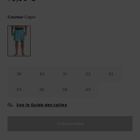
Trouvez
des
Capri
Couleur
réponses
aux
questions
les plus
fréquentes
et notre
formulaire
de
contact.
28
30
31
32
33
Consulter
la FAQ
34
36
38
40
Voir le Guide des tailles
Indisponible