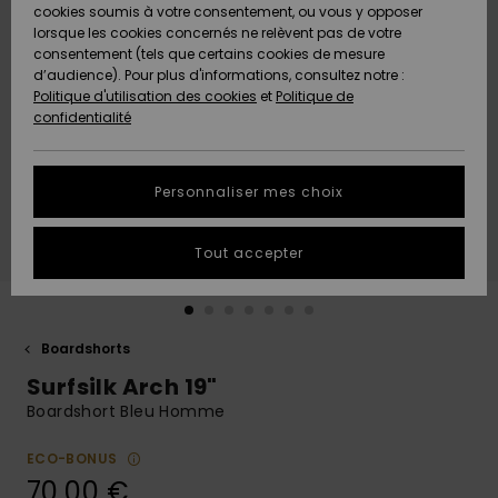
Quiksilver
A
cookies soumis à votre consentement, ou vous y opposer
Freedom
AIDE &
Découvrir
lorsque les cookies concernés ne relèvent pas de votre
CONTACT
consentement (tels que certains cookies de mesure
Nouveautés
Nouveautés
d’audience). Pour plus d'informations, consultez notre :
Protection
Politique d'utilisation des cookies
et
Politique de
des
Communauté
MAGASINS
confidentialité
données
A
A
Découvrir
Découvrir
QUIKSILVER
Guide des
APP
Personnaliser mes choix
tailles
LISTE DE
Tout accepter
SOUHAITS
Démarrez
une
conversation
pour
obtenir la
Boardshorts
réponse la
Surfsilk Arch 19"
plus rapide
à votre
Boardshort Bleu Homme
question.
ECO-BONUS
Démarrer
une
70,00 €
conversation