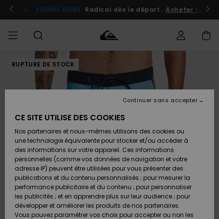
Passer
à
atuits
Se connecter / s'inscrire
YOUNG GUNS
Radical dès le départ.
Acheter maint
l'information
sur
le
produit
RUPTURE DE STOCK
Accéder à
HOMME
Vêtements
Vêtements
Shop
Surf
Snow
Outlet
ma
Shop
Shop
Homme
commande
Homme
Homme
GARÇON
Continuer sans accepter
Accessoires
Accessoires
Nouveautés
Livraison
Outlet
CE SITE UTILISE DES COOKIES
FEMME
Surf
Snow
Enfant
Shop
Shop
Nos partenaires et nous-mêmes utilisons des cookies ou
Retours
Chaussures
Chaussures
A
Enfant
Enfant
une technologie équivalente pour stocker et/ou accéder à
& Tongs
& Tongs
Découvrir
SURF
des informations sur votre appareil. Ces informations
Outlet
personnelles (comme vos données de navigation et votre
Paiement
Femme
adresse IP) peuvent être utilisées pour vous présenter des
SNOW
Highlights
Snow
publications et du contenu personnalisés ; pour mesurer la
Surf
Surf
Snow
Shop
Carte
performance publicitaire et du contenu ; pour personnaliser
Femme
Cadeau
les publicités ; et en apprendre plus sur leur audience ; pour
OUTLET
développer et améliorer les produits de nos partenaires.
Communauté
Snow
Snow
Vous pouvez paramétrer vos choix pour accepter ou non les