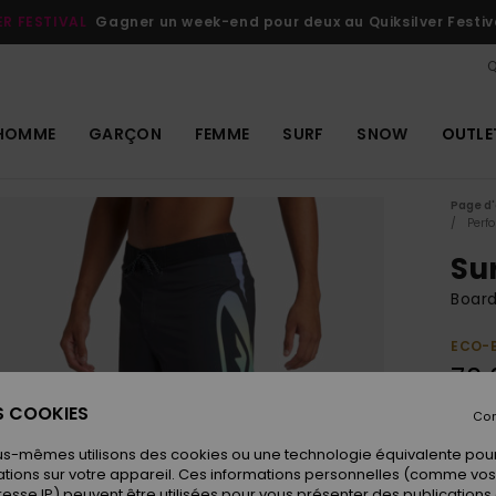
ER FESTIVAL
Gagner un week-end pour deux au Quiksilver Festiv
Q
HOMME
GARÇON
FEMME
SURF
SNOW
OUTLE
Page d'
Perf
Su
Boar
ECO-
70,
ES COOKIES
Con
Coule
us-mêmes utilisons des cookies ou une technologie équivalente pour
tions sur votre appareil. Ces informations personnelles (comme v
resse IP) peuvent être utilisées pour vous présenter des publications