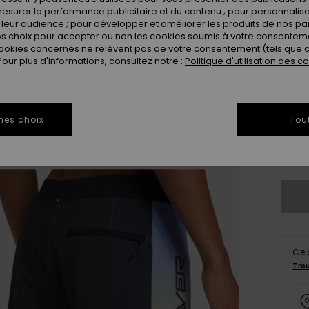
esurer la performance publicitaire et du contenu ; pour personnaliser 
leur audience ; pour développer et améliorer les produits de nos pa
 choix pour accepter ou non les cookies soumis à votre consenteme
ookies concernés ne relèvent pas de votre consentement (tels que c
ur plus d'informations, consultez notre :
Politique d'utilisation des c
28
mes choix
Tou
3
Vo
Ce 
Tro