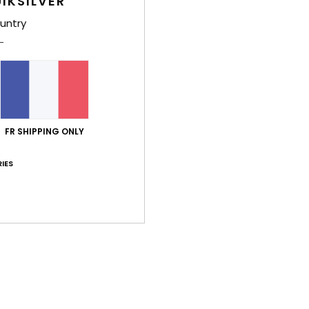
IKSILVER
B
T
untry
L
lon
S
serr
P
aut
FR SHIPPING ONLY
L
A
IES
de l
F
Comp
élast
Traça