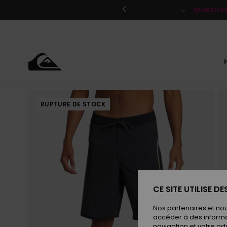
Passer
à
QUIKSILV
l'information
sur
le
produit
RUPTURE DE STOCK
CE SITE UTILISE D
Nos partenaires et no
accéder à des informa
navigation et votre ad