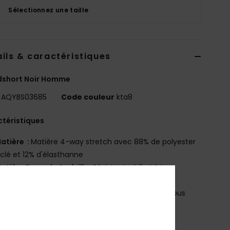
Sélectionnez une taille
ils & caractéristiques
dshort Noir Homme
AQYBS03685
Code couleur
kta8
téristiques
atière :
Matière 4-way stretch avec 88% de polyester
clé et 12% d'élasthanne
atière Remade Surfsilk :
Résistante à l'extérieur
atière douce à l'intérieur
a matière SURFSILK est une matière durable qui vous
e douceur et résistance.
oupe :
Coupe droite, style intemporel