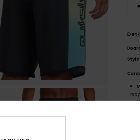
Deta
Boar
Style
Carac
M
recy
M
M
L
offr
C