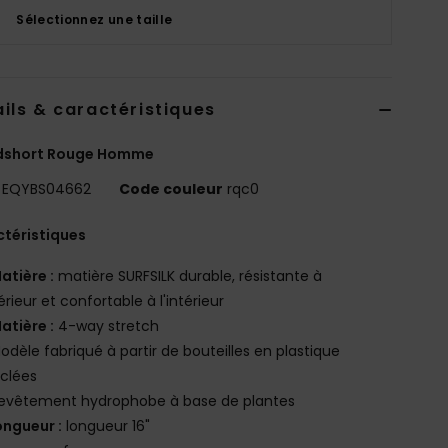
Sélectionnez une taille
ils & caractéristiques
dshort Rouge Homme
EQYBS04662
Code couleur
rqc0
téristiques
atière :
matière SURFSILK durable, résistante à
térieur et confortable à l'intérieur
atière :
4-way stretch
odèle fabriqué à partir de bouteilles en plastique
clées
evêtement hydrophobe à base de plantes
ongueur :
longueur 16"