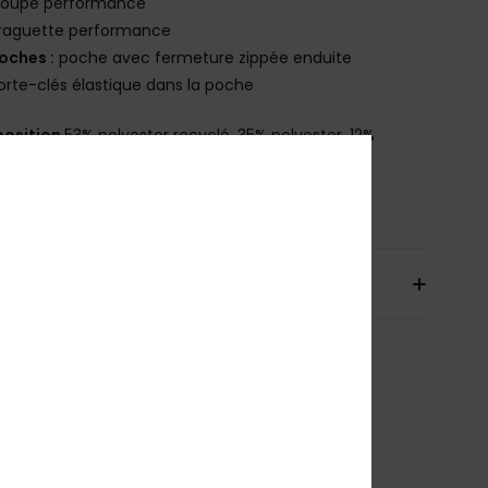
oupe performance
raguette performance
oches :
poche avec fermeture zippée enduite
orte-clés élastique dans la poche
osition
53% polyester recyclé, 35% polyester, 12%
hanne
bilité du produit (Loi Agec)
aison & Retours