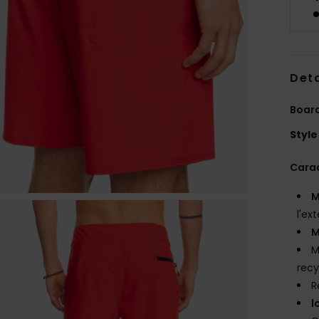
Deta
Boar
Style
Carac
M
l'ex
M
M
recy
R
l