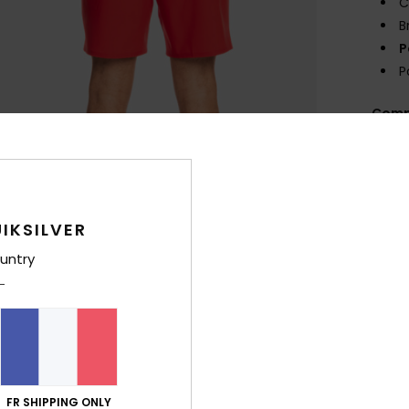
C
B
P
P
Comp
élast
Traça
IKSILVER
Livr
untry
FR SHIPPING ONLY