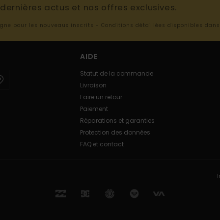
ernières actus et nos offres exclusives.
ligne pour les nouveaux inscrits - Conditions détaillées disponibles dan
AIDE
Statut de la commande
Livraison
Faire un retour
Paiement
Réparations et garanties
Protection des données
FAQ et contact
I