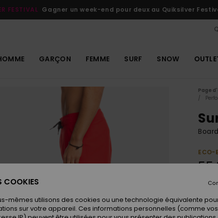
ER FESTIVAL
Gagner un week-end pour deux au Quiksilver Festiv
Q
HOMME
GARÇON
FEMME
SURF
SNOW
OUTLE
Page d'
Perf
Su
Boar
ECO-
55,
ES COOKIES
Con
Coule
us-mêmes utilisons des cookies ou une technologie équivalente pour
tions sur votre appareil. Ces informations personnelles (comme v
resse IP) peuvent être utilisées pour vous présenter des publications