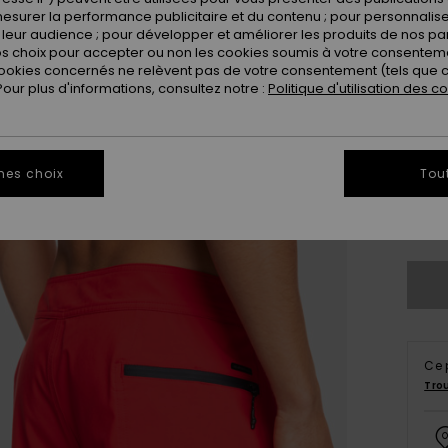
esurer la performance publicitaire et du contenu ; pour personnaliser 
leur audience ; pour développer et améliorer les produits de nos pa
 choix pour accepter ou non les cookies soumis à votre consenteme
ookies concernés ne relèvent pas de votre consentement (tels que c
ur plus d'informations, consultez notre :
Politique d'utilisation des c
28
mes choix
Tou
3
Vo
Ce 
Tro