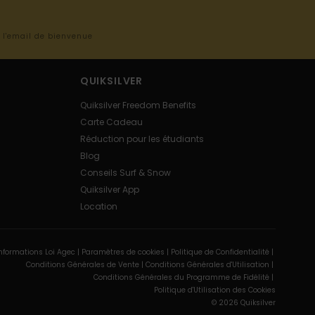
s l'email de bienvenue
QUIKSILVER
Quiksilver Freedom Benefits
Carte Cadeau
Réduction pour les étudiants
Blog
Conseils Surf & Snow
Quiksilver App
Location
nformations Loi Agec |
Paramètres de cookies |
Politique de Confidentialité |
Conditions Générales de Vente |
Conditions Générales d'Utilisation |
Conditions Générales du Programme de Fidélité |
Politique d'Utilisation des Cookies
© 2026 Quiksilver