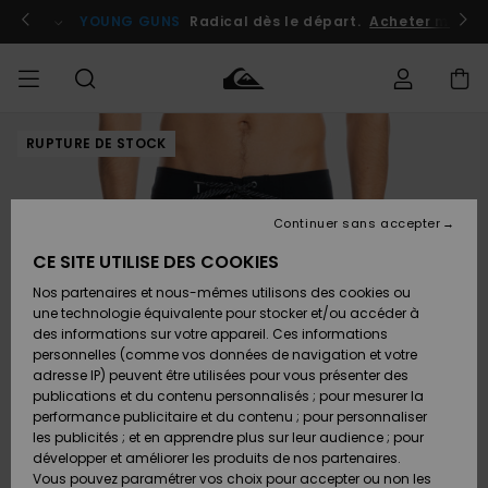
Passer
à
atuits
Se connecter / s'inscrire
YOUNG GUNS
Radical dès le départ.
Acheter maint
l'information
sur
le
produit
RUPTURE DE STOCK
Accéder à
HOMME
Vêtements
Vêtements
Shop
Surf
Snow
Outlet
ma
Shop
Shop
Homme
commande
Homme
Homme
GARÇON
Continuer sans accepter
Accessoires
Accessoires
Nouveautés
Livraison
Outlet
CE SITE UTILISE DES COOKIES
FEMME
Surf
Snow
Enfant
Shop
Shop
Nos partenaires et nous-mêmes utilisons des cookies ou
Retours
Chaussures
Chaussures
A
Enfant
Enfant
une technologie équivalente pour stocker et/ou accéder à
& Tongs
& Tongs
Découvrir
SURF
des informations sur votre appareil. Ces informations
Outlet
personnelles (comme vos données de navigation et votre
Paiement
Femme
adresse IP) peuvent être utilisées pour vous présenter des
SNOW
Highlights
Snow
publications et du contenu personnalisés ; pour mesurer la
Surf
Surf
Snow
Shop
Carte
performance publicitaire et du contenu ; pour personnaliser
Femme
Cadeau
les publicités ; et en apprendre plus sur leur audience ; pour
OUTLET
développer et améliorer les produits de nos partenaires.
Communauté
Snow
Snow
Vous pouvez paramétrer vos choix pour accepter ou non les