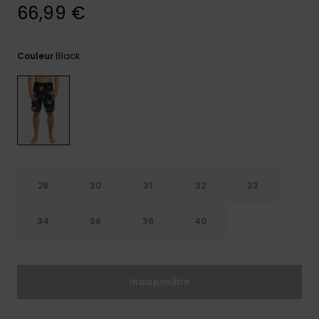
66,99 €
Trouvez
des
réponses
Black
Couleur
aux
questions
les plus
fréquentes
et notre
formulaire
de
contact.
Consulter
la FAQ
28
30
31
32
33
34
36
38
40
Indisponible