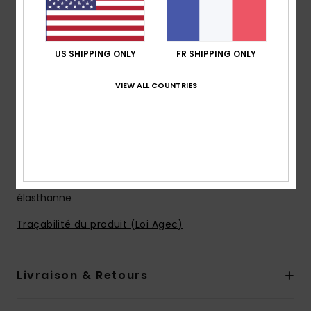
4-way stretch
Modèle fabriqué à partir de bouteilles en plastique
recyclées
US SHIPPING ONLY
FR SHIPPING ONLY
Revêtement hydrophobe à base de plantes
Longueur :
19", coupe mi-longue
VIEW ALL COUNTRIES
Coupe performance
Braguette performance
poches :
poche à rabat
Porte-clés élastique dans la poche
Composition
53% polyester recyclé, 35% polyester, 12%
élasthanne
Traçabilité du produit (Loi Agec)
Livraison & Retours