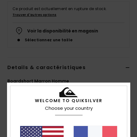
Ce produit est actuellement en rupture de stock.
Trouver d'autres options
Voir la disponibilité en magasin
Sélectionnez une taille
Details & caractéristiques
Boardshort Marron Homme
Style
EQYBS04654
Code couleur
kvj8
WELCOME TO QUIKSILVER
Caractéristiques
Choose your country
Matière :
notre matière SurfSilk est conçue pour un
maximum de confort à l'intérieur et de résistance à
l'extérieur