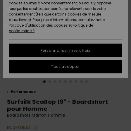
Quiksilver
A
cookies soumis à votre consentement, ou vous y opposer
Freedom
AIDE &
Découvrir
lorsque les cookies concernés ne relèvent pas de votre
CONTACT
consentement (tels que certains cookies de mesure
Nouveautés
Nouveautés
d’audience). Pour plus d'informations, consultez notre :
Protection
Politique d'utilisation des cookies
et
Politique de
des
Communauté
MAGASINS
confidentialité
données
A
A
Découvrir
Découvrir
QUIKSILVER
Guide des
APP
Personnaliser mes choix
tailles
LISTE DE
Tout accepter
SOUHAITS
Démarrez
une
conversation
pour
obtenir la
Performance
réponse la
Surfsilk Scallop 19" - Boardshort
plus rapide
à votre
pour Homme
question.
Boardshort Marron Homme
Démarrer
une
ECO-BONUS
conversation