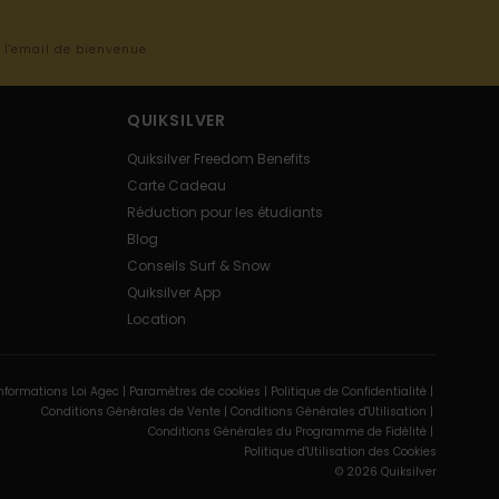
s l'email de bienvenue
QUIKSILVER
Quiksilver Freedom Benefits
Carte Cadeau
Réduction pour les étudiants
Blog
Conseils Surf & Snow
Quiksilver App
Location
nformations Loi Agec |
Paramètres de cookies |
Politique de Confidentialité |
Conditions Générales de Vente |
Conditions Générales d'Utilisation |
Conditions Générales du Programme de Fidélité |
Politique d'Utilisation des Cookies
© 2026 Quiksilver