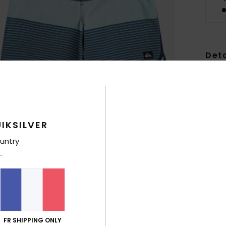
Deta
Boar
Style
Carac
IKSILVER
M
untry
poly
M
l’ex
R
C
fen
FR SHIPPING ONLY