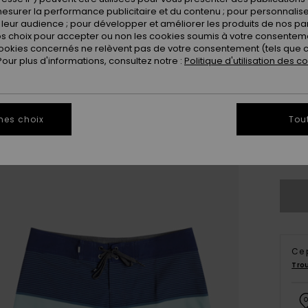
esurer la performance publicitaire et du contenu ; pour personnaliser 
leur audience ; pour développer et améliorer les produits de nos pa
 choix pour accepter ou non les cookies soumis à votre consenteme
ookies concernés ne relèvent pas de votre consentement (tels que c
ur plus d'informations, consultez notre :
Politique d'utilisation des c
28
mes choix
Tou
3
Vo
Ce 
Tro