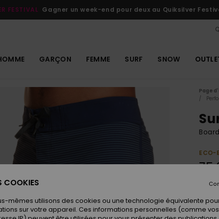
ER FESTIVAL
Gagner un week-end pour deux au Quiksilver Festiv
Q
HOMME
GARÇON
FEMME
SURF
SNOW
OUTLE
Page d'
Perf
Sur
Boar
ECO-
75,
ES COOKIES
Con
Coule
us-mêmes utilisons des cookies ou une technologie équivalente pour
tions sur votre appareil. Ces informations personnelles (comme v
resse IP) peuvent être utilisées pour vous présenter des publications