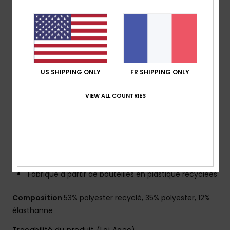
l’extérieur
Revêtement : revêtement hydrophobe à base de
plantes
Coupe :
coupe performance avec ourlet arrondi et
fendu
Taille :
taille fixe
US SHIPPING ONLY
FR SHIPPING ONLY
Braguette :
braguette performance
VIEW ALL COUNTRIES
Système de fermeture :
Fermeture par cordon de
serrage
Longueur :
16", coupe courte
Poches :
poche plaquée à rabat
Autres caractéristiques :
fibres recyclées
Porte-clés élastique dans la poche
Fabriqué à partir de bouteilles en plastique recyclées
Composition
53% polyester recyclé, 35% polyester, 12%
élasthanne