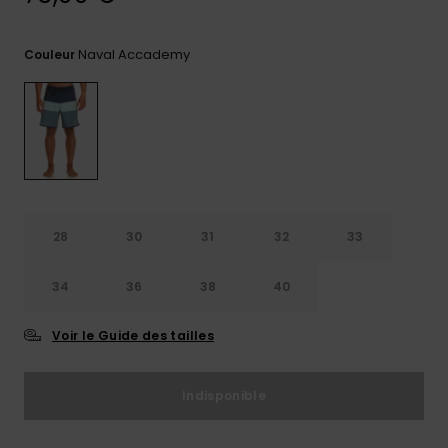
Trouvez
des
Naval Accademy
Couleur
réponses
aux
questions
les plus
fréquentes
et notre
formulaire
de
contact.
28
30
31
32
33
Consulter
la FAQ
34
36
38
40
Voir le Guide des tailles
Indisponible