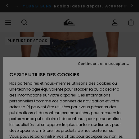
Passer
à
atuits
Se connecter / s'inscrire
YOUNG GUNS
Radical dès le départ.
Acheter maint
l'information
sur
le
produit
RUPTURE DE STOCK
Accéder à
HOMME
Vêtements
Vêtements
Shop
Surf
Snow
Outlet
ma
Shop
Shop
Homme
commande
Homme
Homme
GARÇON
Continuer sans accepter
Accessoires
Accessoires
Nouveautés
Livraison
Outlet
CE SITE UTILISE DES COOKIES
FEMME
Surf
Snow
Enfant
Shop
Shop
Nos partenaires et nous-mêmes utilisons des cookies ou
Retours
Chaussures
Chaussures
A
Enfant
Enfant
une technologie équivalente pour stocker et/ou accéder à
& Tongs
& Tongs
Découvrir
SURF
des informations sur votre appareil. Ces informations
Outlet
personnelles (comme vos données de navigation et votre
Paiement
Femme
adresse IP) peuvent être utilisées pour vous présenter des
SNOW
Highlights
Snow
publications et du contenu personnalisés ; pour mesurer la
Surf
Surf
Snow
Shop
Carte
performance publicitaire et du contenu ; pour personnaliser
Femme
Cadeau
les publicités ; et en apprendre plus sur leur audience ; pour
OUTLET
développer et améliorer les produits de nos partenaires.
Communauté
Snow
Snow
Vous pouvez paramétrer vos choix pour accepter ou non les