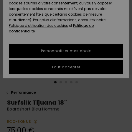
Quiksilver
A
cookies soumis à votre consentement, ou vous y opposer
Freedom
AIDE &
Découvrir
lorsque les cookies concernés ne relèvent pas de votre
CONTACT
consentement (tels que certains cookies de mesure
Nouveautés
Nouveautés
d’audience). Pour plus d'informations, consultez notre :
Protection
Politique d'utilisation des cookies
et
Politique de
des
Communauté
MAGASINS
confidentialité
données
A
A
Découvrir
Découvrir
QUIKSILVER
Guide des
APP
Personnaliser mes choix
tailles
LISTE DE
Tout accepter
SOUHAITS
Démarrez
une
conversation
pour
obtenir la
Performance
réponse la
Surfsilk Tijuana 18"
plus rapide
à votre
Boardshort Bleu Homme
question.
ECO-BONUS
Démarrer
une
75,00 €
conversation