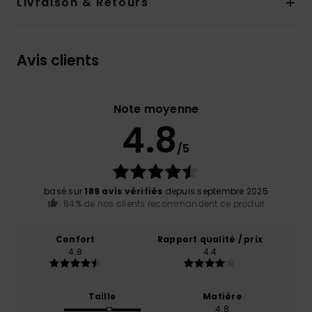
Livraison & Retours
Avis clients
Note moyenne
4.8
/5
basé sur
189 avis vérifiés
depuis septembre 2025
84% de nos clients recommandent ce produit
Confort
Rapport qualité / prix
4.8
4.4
Taille
Matière
4.8