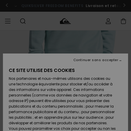
Passer
à
u Quiksilver Festival
QUIKSILVER FREEDOM BENEFITS
Participer
Livraison et retour gr
l'information
sur
le
produit
Accéder à
HOMME
Vêtements
Vêtements
Shop
Surf
Snow
Outlet
ma
Shop
Shop
Homme
commande
Homme
Homme
GARÇON
Continuer sans accepter
Accessoires
Accessoires
Nouveautés
Livraison
Outlet
CE SITE UTILISE DES COOKIES
FEMME
Surf
Snow
Enfant
Shop
Shop
Nos partenaires et nous-mêmes utilisons des cookies ou
Retours
Chaussures
Chaussures
A
Enfant
Enfant
une technologie équivalente pour stocker et/ou accéder à
& Tongs
& Tongs
Découvrir
SURF
des informations sur votre appareil. Ces informations
Outlet
personnelles (comme vos données de navigation et votre
Paiement
Femme
adresse IP) peuvent être utilisées pour vous présenter des
SNOW
Highlights
Snow
publications et du contenu personnalisés ; pour mesurer la
Surf
Surf
Snow
Shop
Carte
performance publicitaire et du contenu ; pour personnaliser
Femme
Cadeau
les publicités ; et en apprendre plus sur leur audience ; pour
OUTLET
développer et améliorer les produits de nos partenaires.
Communauté
Snow
Snow
Vous pouvez paramétrer vos choix pour accepter ou non les