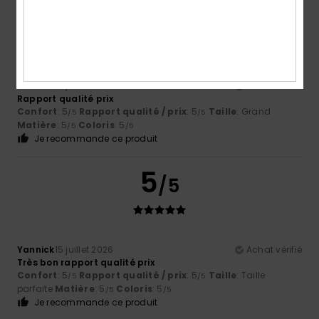
5
/5
Yannick
15 juillet 2026
Achat vérifié
Rapport qualité prix
Confort
: 5
Rapport qualité / prix
: 5
Taille
: Grand
/5
/5
Matière
: 5
Coloris
: 5
/5
/5
Je recommande ce produit
5
/5
Yannick
15 juillet 2026
Achat vérifié
Très bon rapport qualité prix
Confort
: 5
Rapport qualité / prix
: 5
Taille
: Taille
/5
/5
parfaite
Matière
: 5
Coloris
: 5
/5
/5
Je recommande ce produit