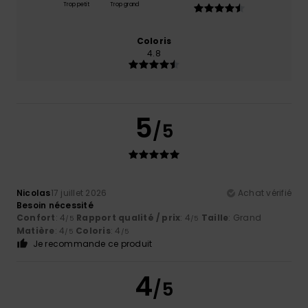
Trop petit
Trop grand
Coloris
4.8
5
/5
Nicolas
17 juillet 2026
Achat vérifié
Besoin nécessité
Confort
: 4
Rapport qualité / prix
: 4
Taille
: Grand
/5
/5
Matière
: 4
Coloris
: 4
/5
/5
Je recommande ce produit
4
/5