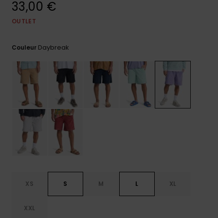
33,00 €
Trouvez
des
OUTLET
réponses
aux
Daybreak
questions
Couleur
les plus
fréquentes
et notre
formulaire
de
contact.
Consulter
la FAQ
XS
S
M
L
XL
XXL