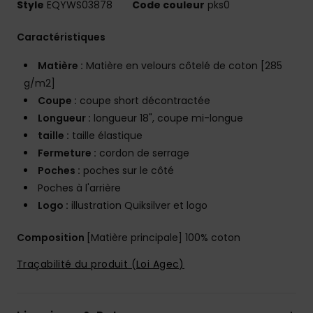
Style
EQYWS03878
Code couleur
pks0
Caractéristiques
Matière :
Matière en velours côtelé de coton [285
g/m2]
Coupe :
coupe short décontractée
Longueur :
longueur 18", coupe mi-longue
taille :
taille élastique
Fermeture :
cordon de serrage
Poches :
poches sur le côté
Poches à l'arrière
Logo :
illustration Quiksilver et logo
Composition
[Matière principale] 100% coton
Traçabilité du produit (Loi Agec)