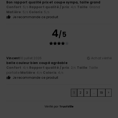
Bon rapport qualité prix et coupe sympa, taille grand
Confort
: 5
Rapport qualité / prix
: 4
Taille
: Grand
/5
/5
Matière
: 5
Coloris
: 5
/5
/5
Je recommande ce produit
4
/5
Vincent
10 juillet 2026
Achat vérifié
belle couleur bien coupé agréable
Confort
: 4
Rapport qualité / prix
: 2
Taille
: Taille
/5
/5
parfaite
Matière
: 4
Coloris
: 4
/5
/5
Je recommande ce produit
1
2
3
...
19
>
Vérifié par
TrustVille