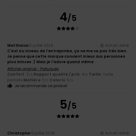
4
/5
Matthaios
13 juillet 2026
Achat vérifié
C'est au niveau de l'entrejambe, ça ne me va pas très bien.
Je pense que cette marque convient mieux aux personnes
plus minces :) Mais je l'adore quand même.
Afficher original - Português
Confort
: 5
Rapport qualité / prix
: 4
Taille
: Taille
/5
/5
parfaite
Matière
: 5
Coloris
: 5
/5
/5
Je recommande ce produit
5
/5
Christophe
10 juillet 2026
Achat vérifié