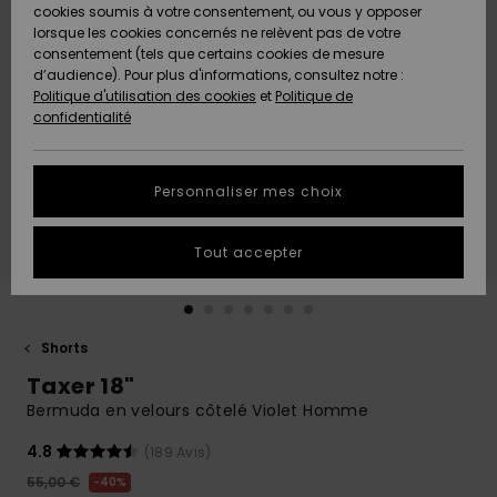
Quiksilver
A
cookies soumis à votre consentement, ou vous y opposer
Freedom
AIDE &
Découvrir
lorsque les cookies concernés ne relèvent pas de votre
CONTACT
consentement (tels que certains cookies de mesure
Nouveautés
Nouveautés
d’audience). Pour plus d'informations, consultez notre :
Protection
Politique d'utilisation des cookies
et
Politique de
des
Communauté
MAGASINS
confidentialité
données
A
A
Découvrir
Découvrir
QUIKSILVER
Guide des
APP
Personnaliser mes choix
tailles
LISTE DE
Tout accepter
SOUHAITS
Démarrez
une
conversation
pour
obtenir la
Shorts
réponse la
Taxer 18"
plus rapide
à votre
Bermuda en velours côtelé Violet Homme
question.
4.8
(189 Avis)
Démarrer
une
55,00 €
40%
conversation