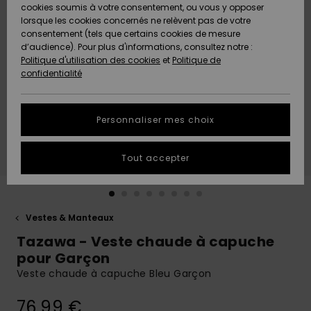
Quiksilver
A
cookies soumis à votre consentement, ou vous y opposer
Freedom
AIDE &
Découvrir
lorsque les cookies concernés ne relèvent pas de votre
CONTACT
consentement (tels que certains cookies de mesure
Nouveautés
Nouveautés
d’audience). Pour plus d'informations, consultez notre :
Protection
Politique d'utilisation des cookies
et
Politique de
des
Communauté
MAGASINS
confidentialité
données
A
A
Découvrir
Découvrir
QUIKSILVER
Guide des
APP
Personnaliser mes choix
tailles
LISTE DE
Tout accepter
SOUHAITS
Démarrez
une
conversation
pour
obtenir la
Vestes & Manteaux
réponse la
Tazawa - Veste chaude à capuche
plus rapide
à votre
pour Garçon
question.
Veste chaude à capuche Bleu Garçon
Démarrer
une
76,99 €
conversation