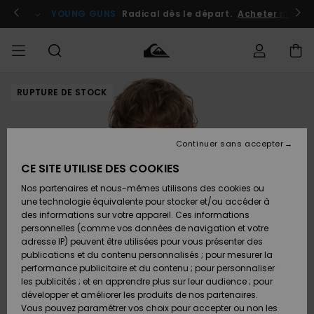
Passer
à
atuits
Se connecter / s'inscrire
YOUNG GUNS
Radical dès le départ.
Acheter maint
l'information
sur
le
produit
RUPTURE DE STOCK
Accéder à
HOMME
Vêtements
Vêtements
Shop
Surf
Snow
Outlet
ma
Shop
Shop
Homme
commande
Homme
Homme
GARÇON
Continuer sans accepter
Accessoires
Accessoires
Nouveautés
Livraison
Outlet
CE SITE UTILISE DES COOKIES
FEMME
Surf
Snow
Enfant
Shop
Shop
Nos partenaires et nous-mêmes utilisons des cookies ou
Retours
Chaussures
Chaussures
A
Enfant
Enfant
une technologie équivalente pour stocker et/ou accéder à
& Tongs
& Tongs
Découvrir
SURF
des informations sur votre appareil. Ces informations
Outlet
personnelles (comme vos données de navigation et votre
Paiement
Femme
adresse IP) peuvent être utilisées pour vous présenter des
SNOW
Highlights
Snow
publications et du contenu personnalisés ; pour mesurer la
Surf
Surf
Snow
Shop
Carte
performance publicitaire et du contenu ; pour personnaliser
Femme
Cadeau
les publicités ; et en apprendre plus sur leur audience ; pour
OUTLET
développer et améliorer les produits de nos partenaires.
Communauté
Snow
Snow
Vous pouvez paramétrer vos choix pour accepter ou non les