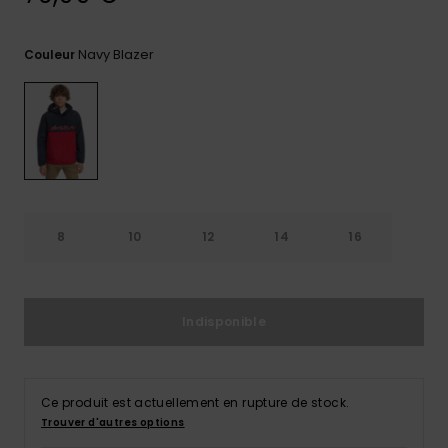
Trouvez
des
Navy Blazer
Couleur
réponses
aux
questions
les plus
fréquentes
et notre
formulaire
de
contact.
8
10
12
14
16
Consulter
la FAQ
Indisponible
Ce produit est actuellement en rupture de stock.
Trouver d'autres options