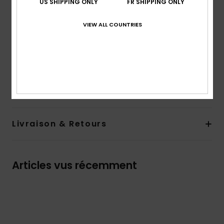
US SHIPPING ONLY
FR SHIPPING ONLY
Système de Fermeture : demi zip au niveau du col
et boutons-pression
VIEW ALL COUNTRIES
Poignets élastiqués
Imprimé contrasté sur le rabat avant
Composition
[Matière principale] 100 % Nylon
Traçabilité du produit (Loi Agec)
Livraison & Retours
Articles vus récemment