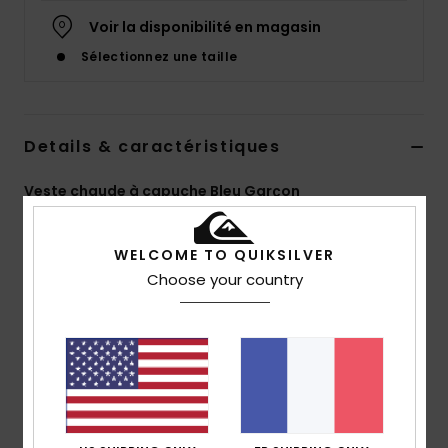
Voir la disponibilité en magasin
Sélectionnez une taille
Details & caractéristiques
Veste chaude à capuche Bleu Garçon
Style
EQBJK03255
Code couleur
byj0
WELCOME TO QUIKSILVER
Caractéristiques
Choose your country
Matière : dobby de nylon [132 g/m2]
Coupe : coupe regular, classique et confortable
Capuche : capuche à 3 pans fixe
Doublure/Matelassage : doublure en taffetas avec
matelassage en forme de losanges
Poches : poches zippées sur les côtés