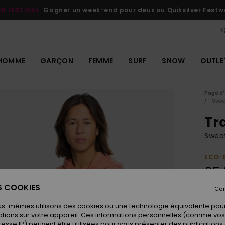
ER FESTIVAL
Gagner un week-end pour deux au Quiksilver Festiv
Q
HOMME
GARÇON
FEMME
SURF
SNOW
OUTLE
Page d'
Swea
Tr
Swea
ECO-
65,
ES COOKIES
Con
Coule
us-mêmes utilisons des cookies ou une technologie équivalente pour
tions sur votre appareil. Ces informations personnelles (comme v
resse IP) peuvent être utilisées pour vous présenter des publications