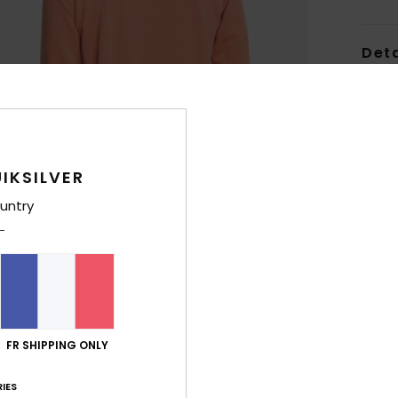
Deta
Swea
Style
Carac
IKSILVER
M
untry
poly
C
E
M
P
D
FR SHIPPING ONLY
cap
L
IES