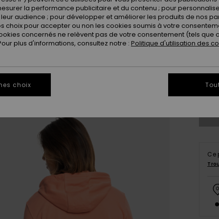
esurer la performance publicitaire et du contenu ; pour personnaliser 
leur audience ; pour développer et améliorer les produits de nos pa
 choix pour accepter ou non les cookies soumis à votre consenteme
ookies concernés ne relèvent pas de votre consentement (tels que c
ur plus d'informations, consultez notre :
Politique d'utilisation des c
X
mes choix
Tou
Vo
Ce 
Tro