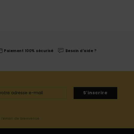
Paiement 100% sécurisé
Besoin d'aide ?
S'inscrire
s l'email de bienvenue