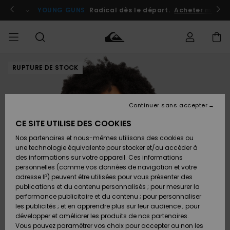
Passer
à
atuits
Se connecter / s'inscrire
YOUNG GUNS
Radical dès le départ.
Acheter maint
l'information
sur
le
produit
RUPTURE DE STOCK
Accéder à
HOMME
Vêtements
Vêtements
Shop
Surf
Snow
Outlet
ma
Shop
Shop
Homme
commande
Homme
Homme
GARÇON
Continuer sans accepter
Accessoires
Accessoires
Nouveautés
Livraison
Outlet
CE SITE UTILISE DES COOKIES
FEMME
Surf
Snow
Enfant
Shop
Shop
Nos partenaires et nous-mêmes utilisons des cookies ou
Retours
Chaussures
Chaussures
A
Enfant
Enfant
une technologie équivalente pour stocker et/ou accéder à
& Tongs
& Tongs
Découvrir
SURF
des informations sur votre appareil. Ces informations
Outlet
personnelles (comme vos données de navigation et votre
Paiement
Femme
adresse IP) peuvent être utilisées pour vous présenter des
SNOW
Highlights
Snow
publications et du contenu personnalisés ; pour mesurer la
Surf
Surf
Snow
Shop
Carte
performance publicitaire et du contenu ; pour personnaliser
Femme
Cadeau
les publicités ; et en apprendre plus sur leur audience ; pour
OUTLET
développer et améliorer les produits de nos partenaires.
Communauté
Snow
Snow
Vous pouvez paramétrer vos choix pour accepter ou non les