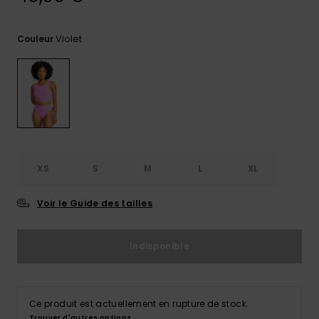
Trouvez
des
Violet
Couleur
réponses
aux
questions
les plus
fréquentes
et notre
formulaire
de
contact.
XS
S
M
L
XL
Consulter
la FAQ
Voir le Guide des tailles
Indisponible
Ce produit est actuellement en rupture de stock.
Trouver d'autres options