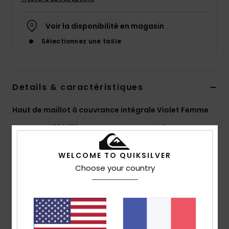
Voir la disponibilité en magasin
Sélectionnez une taille
Details & caractéristiques
Haut de maillot à couvrance intégrale Violet Femme
Style
EQYS503058
Code couleur
php0
Caractéristiques
WELCOME TO QUIKSILVER
Choose your country
Collection:
Collection UNI
Matière :
Matière douce en nylon recyclé et
élasthanne [170 g/m2]
Coupe :
Coupe débardeur courte
Col :
col rond