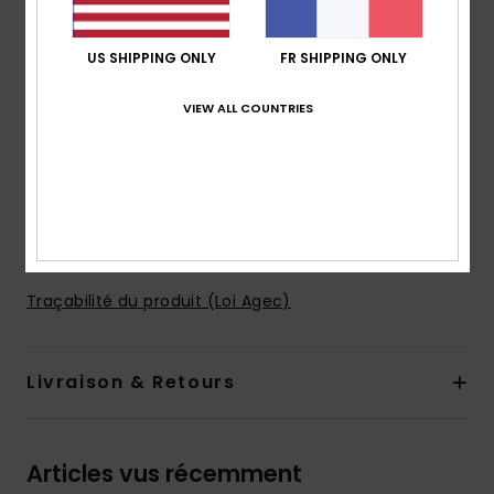
Bretelles :
bretelles fixes
Coussinets :
coussinets souples et amovibles
US SHIPPING ONLY
FR SHIPPING ONLY
Couvrance :
couvrance maxi
Fermeture :
fermeture fixe
VIEW ALL COUNTRIES
Doublure :
doublure en polyester et élasthanne
Logotage :
Logo brodé à l'arrière
Autres caractéristiques :
Large bande logotoée
élastiquée sous la poitrine
Composition
87% nylon recyclé, 13% élasthanne
Traçabilité du produit (Loi Agec)
Livraison & Retours
Articles vus récemment