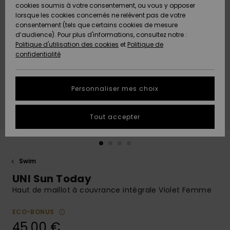
Quiksilver
A
cookies soumis à votre consentement, ou vous y opposer
Freedom
AIDE &
Découvrir
lorsque les cookies concernés ne relèvent pas de votre
CONTACT
consentement (tels que certains cookies de mesure
Nouveautés
Nouveautés
d’audience). Pour plus d'informations, consultez notre :
Protection
Politique d'utilisation des cookies
et
Politique de
des
Communauté
MAGASINS
confidentialité
données
A
A
Découvrir
Découvrir
QUIKSILVER
Guide des
APP
Personnaliser mes choix
tailles
LISTE DE
Tout accepter
SOUHAITS
Démarrez
une
conversation
pour
obtenir la
Swim
réponse la
UNI Sun Today
plus rapide
à votre
Haut de maillot à couvrance intégrale Violet Femme
question.
ECO-BONUS
Démarrer
une
45,00 €
conversation