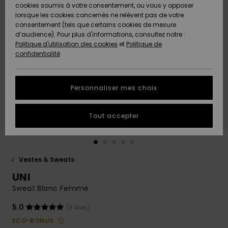
Quiksilver
A
cookies soumis à votre consentement, ou vous y opposer
Freedom
AIDE &
Découvrir
lorsque les cookies concernés ne relèvent pas de votre
CONTACT
consentement (tels que certains cookies de mesure
Nouveautés
Nouveautés
d’audience). Pour plus d'informations, consultez notre :
Protection
Politique d'utilisation des cookies
et
Politique de
des
Communauté
MAGASINS
confidentialité
données
A
A
Découvrir
Découvrir
QUIKSILVER
Guide des
APP
Personnaliser mes choix
tailles
LISTE DE
Tout accepter
SOUHAITS
Démarrez
une
conversation
pour
obtenir la
Vestes & Sweats
réponse la
UNI
plus rapide
à votre
Sweat Blanc Femme
question.
5.0
(3 Avis)
Démarrer
une
ECO-BONUS
conversation