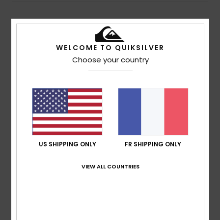
Avis clients
WELCOME TO QUIKSILVER
Choose your country
Note moyenne
5.0
/5
basé sur
3 avis vérifiés
depuis septembre 2025
100% de nos clients recommandent ce produit
US SHIPPING ONLY
FR SHIPPING ONLY
Confort
Rapport qualité / prix
5.0
4.7
VIEW ALL COUNTRIES
Taille
Matière
5.0
Trop petit
Trop grand