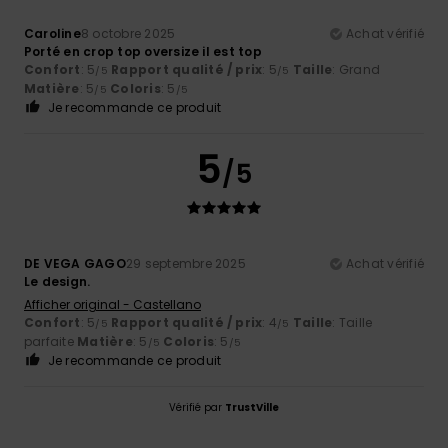
Caroline
8 octobre 2025
Achat vérifié
Porté en crop top oversize il est top
Confort
: 5
Rapport qualité / prix
: 5
Taille
: Grand
/5
/5
Matière
: 5
Coloris
: 5
/5
/5
Je recommande ce produit
5
/5
DE VEGA GAGO
29 septembre 2025
Achat vérifié
Le design.
Afficher original - Castellano
Confort
: 5
Rapport qualité / prix
: 4
Taille
: Taille
/5
/5
parfaite
Matière
: 5
Coloris
: 5
/5
/5
Je recommande ce produit
Vérifié par
TrustVille