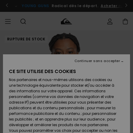
Passer
à
atuits
Se connecter / s'inscrire
YOUNG GUNS
Radical dès le départ.
Acheter maint
l'information
sur
le
produit
RUPTURE DE STOCK
Accéder à
HOMME
Vêtements
Vêtements
Shop
Surf
Snow
Outlet
ma
Shop
Shop
Homme
commande
Homme
Homme
GARÇON
Continuer sans accepter
Accessoires
Accessoires
Nouveautés
Livraison
Outlet
CE SITE UTILISE DES COOKIES
FEMME
Surf
Snow
Enfant
Shop
Shop
Nos partenaires et nous-mêmes utilisons des cookies ou
Retours
Chaussures
Chaussures
A
Enfant
Enfant
une technologie équivalente pour stocker et/ou accéder à
& Tongs
& Tongs
Découvrir
SURF
des informations sur votre appareil. Ces informations
Outlet
personnelles (comme vos données de navigation et votre
Paiement
Femme
adresse IP) peuvent être utilisées pour vous présenter des
SNOW
Highlights
Snow
publications et du contenu personnalisés ; pour mesurer la
Surf
Surf
Snow
Shop
Carte
performance publicitaire et du contenu ; pour personnaliser
Femme
Cadeau
les publicités ; et en apprendre plus sur leur audience ; pour
OUTLET
développer et améliorer les produits de nos partenaires.
Communauté
Snow
Snow
Vous pouvez paramétrer vos choix pour accepter ou non les