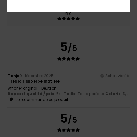
Coloris
5.0
5
/5
Tanja
9 décembre 2025
Achat vérifié
Très joli, superbe matière
Afficher original - Deutsch
Rapport qualité / prix
: 5
Taille
: Taille parfaite
Coloris
: 5
/5
/5
Je recommande ce produit
5
/5