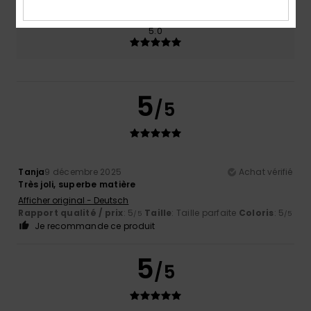
Coloris
5.0
5
/5
Tanja
9 décembre 2025
Achat vérifié
Très joli, superbe matière
Afficher original - Deutsch
Rapport qualité / prix
: 5
Taille
: Taille parfaite
Coloris
: 5
/5
/5
Je recommande ce produit
5
/5