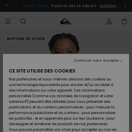
Passer
à
atuits
Se connecter / s'inscrire
YOUNG GUNS
Radical dès le départ.
Acheter maint
l'information
sur
le
produit
RUPTURE DE STOCK
Accéder à
HOMME
Vêtements
Vêtements
Shop
Surf
Snow
Outlet
ma
Shop
Shop
Homme
commande
Homme
Homme
GARÇON
Continuer sans accepter
Accessoires
Accessoires
Nouveautés
Livraison
Outlet
CE SITE UTILISE DES COOKIES
FEMME
Surf
Snow
Enfant
Shop
Shop
Nos partenaires et nous-mêmes utilisons des cookies ou
Retours
Chaussures
Chaussures
A
Enfant
Enfant
une technologie équivalente pour stocker et/ou accéder à
& Tongs
& Tongs
Découvrir
SURF
des informations sur votre appareil. Ces informations
Outlet
personnelles (comme vos données de navigation et votre
Paiement
Femme
adresse IP) peuvent être utilisées pour vous présenter des
SNOW
Highlights
Snow
publications et du contenu personnalisés ; pour mesurer la
Surf
Surf
Snow
Shop
Carte
performance publicitaire et du contenu ; pour personnaliser
Femme
Cadeau
les publicités ; et en apprendre plus sur leur audience ; pour
OUTLET
développer et améliorer les produits de nos partenaires.
Communauté
Snow
Snow
Vous pouvez paramétrer vos choix pour accepter ou non les