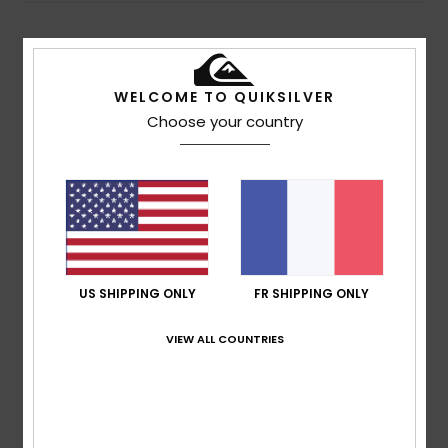
Avis clients
WELCOME TO QUIKSILVER
Choose your country
Note moyenne
5.0
/5
basé sur
3 avis vérifiés
depuis septembre 2025
100% de nos clients recommandent ce produit
US SHIPPING ONLY
FR SHIPPING ONLY
Confort
Rapport qualité / prix
5.0
4.7
VIEW ALL COUNTRIES
Taille
Matière
5.0
Trop petit
Trop grand