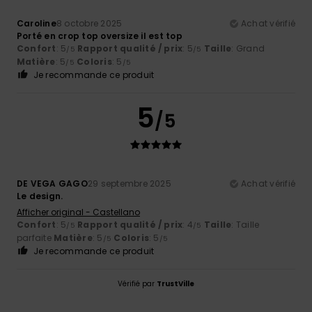
Caroline
8 octobre 2025
Achat vérifié
Porté en crop top oversize il est top
Confort
: 5
Rapport qualité / prix
: 5
Taille
: Grand
/5
/5
Matière
: 5
Coloris
: 5
/5
/5
Je recommande ce produit
5
/5
DE VEGA GAGO
29 septembre 2025
Achat vérifié
Le design.
Afficher original - Castellano
Confort
: 5
Rapport qualité / prix
: 4
Taille
: Taille
/5
/5
parfaite
Matière
: 5
Coloris
: 5
/5
/5
Je recommande ce produit
Vérifié par
TrustVille