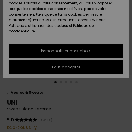
Quiksilver
A
cookies soumis à votre consentement, ou vous y opposer
Freedom
AIDE &
Découvrir
lorsque les cookies concernés ne relèvent pas de votre
CONTACT
consentement (tels que certains cookies de mesure
Nouveautés
Nouveautés
d’audience). Pour plus d'informations, consultez notre :
Protection
Politique d'utilisation des cookies
et
Politique de
des
Communauté
MAGASINS
confidentialité
données
A
A
Découvrir
Découvrir
QUIKSILVER
Guide des
APP
Personnaliser mes choix
tailles
LISTE DE
Tout accepter
SOUHAITS
Démarrez
une
conversation
pour
obtenir la
Vestes & Sweats
réponse la
UNI
plus rapide
à votre
Sweat Blanc Femme
question.
5.0
(3 Avis)
Démarrer
une
ECO-BONUS
conversation