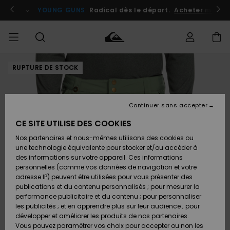
Passer
à
atuits
Se connecter / s'inscrire
YOUNG GUNS
Radical dès le départ.
Acheter maint
l'information
sur
le
produit
RUPTURE DE STOCK
Accéder à
HOMME
Vêtements
Vêtements
Shop
Surf
Snow
Outlet
ma
Shop
Shop
Homme
commande
Homme
Homme
GARÇON
Continuer sans accepter
Accessoires
Accessoires
Nouveautés
Livraison
Outlet
CE SITE UTILISE DES COOKIES
FEMME
Surf
Snow
Enfant
Shop
Shop
Nos partenaires et nous-mêmes utilisons des cookies ou
Retours
Chaussures
Chaussures
A
Enfant
Enfant
une technologie équivalente pour stocker et/ou accéder à
& Tongs
& Tongs
Découvrir
SURF
des informations sur votre appareil. Ces informations
Outlet
personnelles (comme vos données de navigation et votre
Paiement
Femme
adresse IP) peuvent être utilisées pour vous présenter des
SNOW
Highlights
Snow
publications et du contenu personnalisés ; pour mesurer la
Surf
Surf
Snow
Shop
Carte
performance publicitaire et du contenu ; pour personnaliser
Femme
Cadeau
les publicités ; et en apprendre plus sur leur audience ; pour
OUTLET
développer et améliorer les produits de nos partenaires.
Communauté
Snow
Snow
Vous pouvez paramétrer vos choix pour accepter ou non les