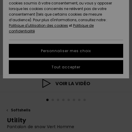
Quiksilver
A
cookies soumis à votre consentement, ou vous y opposer
Freedom
AIDE &
Découvrir
lorsque les cookies concernés ne relèvent pas de votre
CONTACT
consentement (tels que certains cookies de mesure
Nouveautés
Nouveautés
d’audience). Pour plus d'informations, consultez notre :
Protection
Politique d'utilisation des cookies
et
Politique de
des
Communauté
MAGASINS
confidentialité
données
A
A
Découvrir
Découvrir
QUIKSILVER
Guide des
APP
Personnaliser mes choix
tailles
LISTE DE
Tout accepter
SOUHAITS
Démarrez
une
conversation
VOIR LA VIDÉO
pour
obtenir la
réponse la
plus rapide
à votre
Softshells
question.
Utility
Démarrer
une
Pantalon de snow Vert Homme
conversation