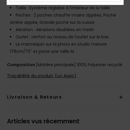
respirabilité
Taille : Système réglable à l'intérieur de la taille
Poches : 2 poches chauffe-mains zippées, Poche
arrière zippée, Grande poche sur la cuisse
Aération : Aérations doublées en mesh
Ourlet : renfort au niveau de l'ourlet sur le bas
Le mannequin sur la photo en studio mesure
178cm/70" et porte une taille M
Composition
[Matière principale] 100% Polyester recyclé
Traçabilité du produit (Loi Agec)
Livraison & Retours
Articles vus récemment