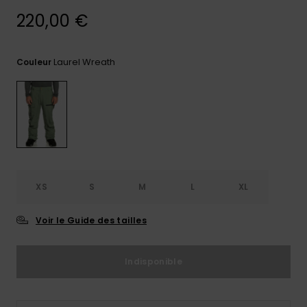
220,00 €
Trouvez
des
réponses
aux
Laurel Wreath
Couleur
questions
les plus
fréquentes
et notre
formulaire
de
contact.
Consulter
la FAQ
XS
S
M
L
XL
Voir le Guide des tailles
Indisponible