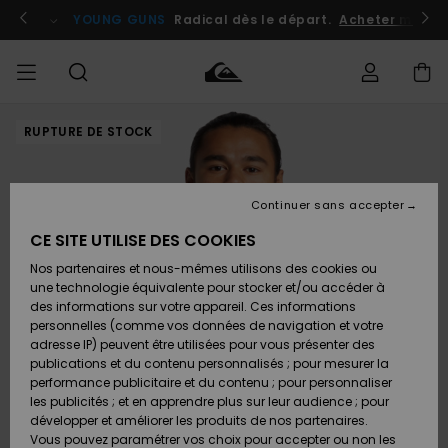
Passer
à
atuits
Se connecter / s'inscrire
YOUNG GUNS
Radical dès le départ.
Acheter maint
l'information
sur
le
produit
RUPTURE DE STOCK
Accéder à
HOMME
Vêtements
Vêtements
Shop
Surf
Snow
Outlet
ma
Shop
Shop
Homme
commande
Homme
Homme
GARÇON
Continuer sans accepter
Accessoires
Accessoires
Nouveautés
Livraison
Outlet
CE SITE UTILISE DES COOKIES
FEMME
Surf
Snow
Enfant
Shop
Shop
Nos partenaires et nous-mêmes utilisons des cookies ou
Retours
Chaussures
Chaussures
A
Enfant
Enfant
une technologie équivalente pour stocker et/ou accéder à
& Tongs
& Tongs
Découvrir
SURF
des informations sur votre appareil. Ces informations
Outlet
personnelles (comme vos données de navigation et votre
Paiement
Femme
adresse IP) peuvent être utilisées pour vous présenter des
SNOW
Highlights
Snow
publications et du contenu personnalisés ; pour mesurer la
Surf
Surf
Snow
Shop
Carte
performance publicitaire et du contenu ; pour personnaliser
Femme
Cadeau
les publicités ; et en apprendre plus sur leur audience ; pour
OUTLET
développer et améliorer les produits de nos partenaires.
Communauté
Snow
Snow
Vous pouvez paramétrer vos choix pour accepter ou non les