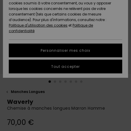
Quiksilver
A
cookies soumis à votre consentement, ou vous y opposer
Freedom
AIDE &
Découvrir
lorsque les cookies concernés ne relèvent pas de votre
CONTACT
consentement (tels que certains cookies de mesure
Nouveautés
Nouveautés
d’audience). Pour plus d'informations, consultez notre :
Protection
Politique d'utilisation des cookies
et
Politique de
des
Communauté
MAGASINS
confidentialité
données
A
A
Découvrir
Découvrir
QUIKSILVER
Guide des
APP
Personnaliser mes choix
tailles
LISTE DE
Tout accepter
SOUHAITS
Démarrez
une
conversation
pour
obtenir la
Manches Longues
réponse la
Waverly
plus rapide
à votre
Chemise à manches longues Marron Homme
question.
70,00 €
Démarrer
une
conversation