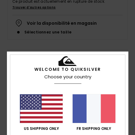
Ce produit est actuellement en rupture de stock.
Trouver d'autres options
Voir la disponibilité en magasin
Sélectionnez une taille
Details & caractéristiques
WELCOME TO QUIKSILVER
Chemise à manches longues Marron Homme
Choose your country
Style
AQYWT03363
Code couleur
cqp3
Caractéristiques
Matière :
Matière drapée en dobby de coton
coupe :
coupe regular
Encolure :
Col de chemise classique
US SHIPPING ONLY
FR SHIPPING ONLY
Manches :
manches longues