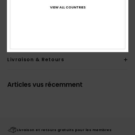
Poches :
poche poitrine
VIEW ALL COUNTRIES
Fermeture :
fermeture boutonnée
Composition
[Matière principale] 100% coton
Traçabilité du produit (Loi Agec)
Livraison & Retours
Articles vus récemment
Livraison et retours gratuits pour les membres