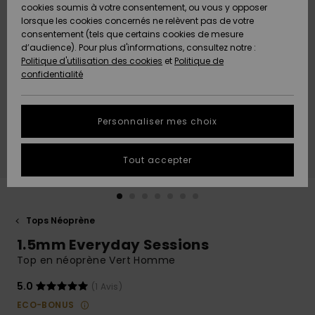
Quiksilver
A
cookies soumis à votre consentement, ou vous y opposer
Freedom
AIDE &
Découvrir
lorsque les cookies concernés ne relèvent pas de votre
CONTACT
consentement (tels que certains cookies de mesure
Nouveautés
Nouveautés
d’audience). Pour plus d'informations, consultez notre :
Protection
Politique d'utilisation des cookies
et
Politique de
des
Communauté
MAGASINS
confidentialité
données
A
A
Découvrir
Découvrir
QUIKSILVER
Guide des
APP
Personnaliser mes choix
tailles
LISTE DE
Tout accepter
SOUHAITS
Démarrez
une
conversation
pour
obtenir la
Tops Néoprène
réponse la
1.5mm Everyday Sessions
plus rapide
à votre
Top en néoprène Vert Homme
question.
5.0
(1 Avis)
Démarrer
une
ECO-BONUS
conversation