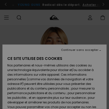
Passer
à
atuits
Se connecter / s'inscrire
YOUNG GUNS
Radical dès le départ.
Acheter maint
l'information
sur
le
produit
Accéder à
HOMME
Vêtements
Vêtements
Shop
Surf
Snow
Outlet
ma
Shop
Shop
Homme
commande
Homme
Homme
GARÇON
Continuer sans accepter
Accessoires
Accessoires
Nouveautés
Livraison
Outlet
CE SITE UTILISE DES COOKIES
FEMME
Surf
Snow
Enfant
Shop
Shop
Nos partenaires et nous-mêmes utilisons des cookies ou
Retours
Chaussures
Chaussures
A
Enfant
Enfant
une technologie équivalente pour stocker et/ou accéder à
& Tongs
& Tongs
Découvrir
SURF
des informations sur votre appareil. Ces informations
Outlet
personnelles (comme vos données de navigation et votre
Paiement
Femme
adresse IP) peuvent être utilisées pour vous présenter des
SNOW
Highlights
Snow
publications et du contenu personnalisés ; pour mesurer la
Surf
Surf
Snow
Shop
Carte
performance publicitaire et du contenu ; pour personnaliser
Femme
Cadeau
les publicités ; et en apprendre plus sur leur audience ; pour
OUTLET
développer et améliorer les produits de nos partenaires.
Communauté
Snow
Snow
Vous pouvez paramétrer vos choix pour accepter ou non les