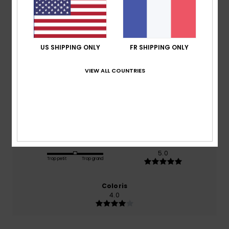
Note moyenne
5.0
/5
US SHIPPING ONLY
FR SHIPPING ONLY
basé sur
1 avis vérifiés
depuis juin 2026
VIEW ALL COUNTRIES
100% de nos clients recommandent ce produit
Confort
Rapport qualité / prix
5.0
3.0
Taille
Matière
5.0
Trop petit
Trop grand
Coloris
4.0