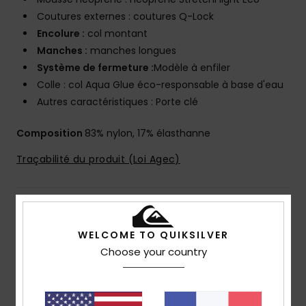
Coutures externes : coutures Q-Lock
Encolure :
col montant
Manches :
manches longues
Système de fermeture :
Modèle à enfiler
Colle : col Aqua Glue éco-responsable à base d'eau
Autres caractéristiques : Porte clé
Composition
83% nylon, 17% élasthanne
Traçabilité du produit (Loi Agec)
Livraison & Retours
WELCOME TO QUIKSILVER
Choose your country
Avis clients