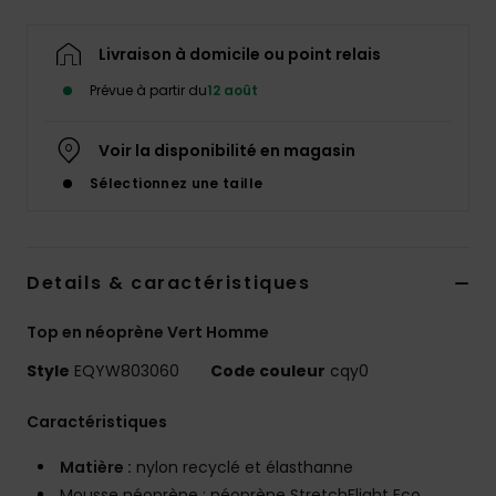
Livraison à domicile ou point relais
Prévue à partir du
12 août
Voir la disponibilité en magasin
Sélectionnez une taille
Details & caractéristiques
Top en néoprène Vert Homme
Style
EQYW803060
Code couleur
cqy0
Caractéristiques
Matière :
nylon recyclé et élasthanne
Mousse néoprène : néoprène StretchFlight Eco