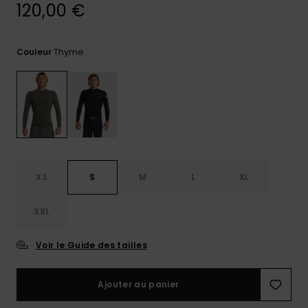
120,00 €
Trouvez
des
réponses
Thyme
Couleur
aux
questions
les plus
fréquentes
et notre
formulaire
de
contact.
Consulter
XS
S
M
L
XL
la FAQ
XXL
Voir le Guide des tailles
Ajouter au panier