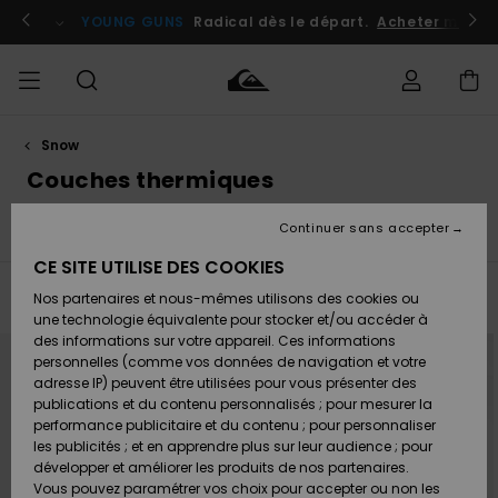
Passez
à
atuits
Se connecter / s'inscrire
YOUNG GUNS
Radical dès le départ.
Acheter maint
la
sélection
de
la
grille
des
produits
Snow
Accéder à
HOMME
Vêtements
Vêtements
Shop
Surf
Snow
Outlet
ma
Couches thermiques
Shop
Shop
Homme
commande
Homme
Homme
GARÇON
Continuer sans accepter
Pantalons de Ski
Couches Thermiques
Accessoires
Accessoires
Accessoires
Nouveautés
Livraison
Outlet
CE SITE UTILISE DES COOKIES
FEMME
Surf
Snow
Enfant
Shop
Shop
Filtrer & Trier
Nos partenaires et nous-mêmes utilisons des cookies ou
37
Resultats
Retours
Chaussures
Chaussures
A
Enfant
Enfant
une technologie équivalente pour stocker et/ou accéder à
& Tongs
& Tongs
Découvrir
SURF
Passer
Aller
des informations sur votre appareil. Ces informations
NOUVEAUTÉ
Outlet
aux
a
critères
trier
personnelles (comme vos données de navigation et votre
Paiement
Femme
de
par
adresse IP) peuvent être utilisées pour vous présenter des
filtrage
SNOW
Highlights
Snow
de
publications et du contenu personnalisés ; pour mesurer la
recherche
Surf
Surf
Snow
Shop
Carte
performance publicitaire et du contenu ; pour personnaliser
Femme
Cadeau
les publicités ; et en apprendre plus sur leur audience ; pour
OUTLET
développer et améliorer les produits de nos partenaires.
Communauté
Snow
Snow
Vous pouvez paramétrer vos choix pour accepter ou non les