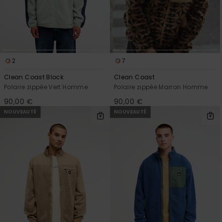
Trouvez
des
réponses
aux
questions
les plus
2
7
fréquentes
et notre
Clean Coast Block
Clean Coast
formulaire
Polaire zippée Vert Homme
Polaire zippée Marron Homme
de
90,00 €
90,00 €
contact.
NOUVEAUTÉ
NOUVEAUTÉ
Consulter
la FAQ