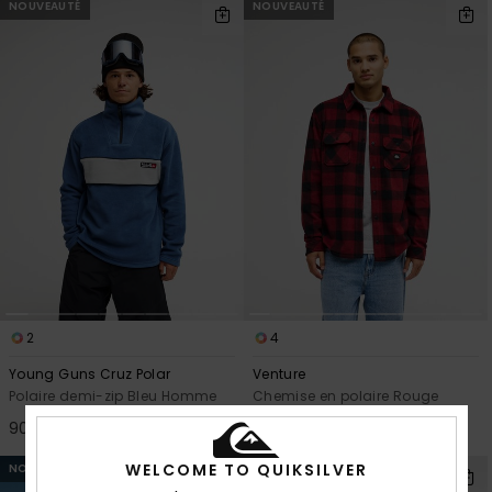
NOUVEAUTÉ
NOUVEAUTÉ
2
4
Young Guns Cruz Polar
Venture
Polaire demi-zip Bleu Homme
Chemise en polaire Rouge
Homme
90,00 €
75,00 €
WELCOME TO QUIKSILVER
NOUVEAUTÉ
NOUVEAUTÉ