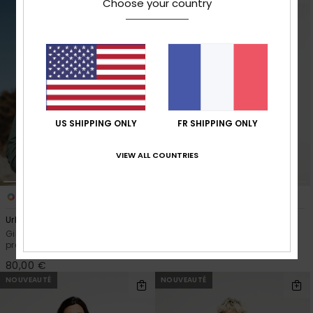
Choose your country
US SHIPPING ONLY
FR SHIPPING ONLY
VIEW ALL COUNTRIES
1
2
Urban Storm
Clean Coast Block
Gilet Sherpa à boutons-
Polaire zippée Bleu Homme
pression Marron Homme
90,00 €
80,00 €
NOUVEAUTÉ
NOUVEAUTÉ