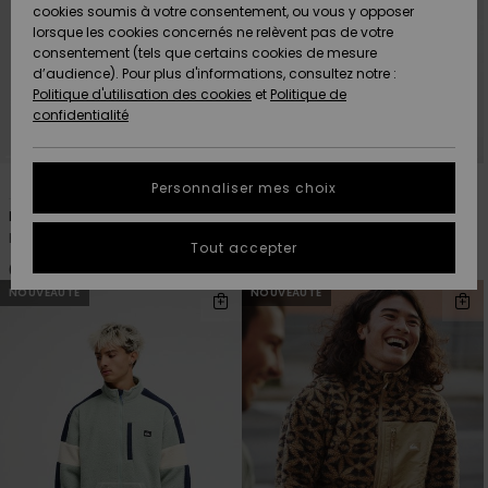
Quiksilver
A
cookies soumis à votre consentement, ou vous y opposer
Freedom
AIDE &
Découvrir
lorsque les cookies concernés ne relèvent pas de votre
CONTACT
consentement (tels que certains cookies de mesure
Nouveautés
Nouveautés
d’audience). Pour plus d'informations, consultez notre :
Protection
Politique d'utilisation des cookies
et
Politique de
des
Communauté
MAGASINS
confidentialité
données
A
A
Découvrir
Découvrir
QUIKSILVER
Guide des
4
3
APP
Personnaliser mes choix
tailles
No Destination Hs
No Destination
Polaire Beige Homme
Polaire zippée Bleu Homme
LISTE DE
Tout accepter
SOUHAITS
Démarrez
65,00 €
70,00 €
une
NOUVEAUTÉ
NOUVEAUTÉ
conversation
pour
obtenir la
réponse la
plus rapide
à votre
question.
Démarrer
une
conversation