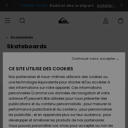
Passez
à
atuits
Se connecter / s'inscrire
YOUNG GUNS
Radical dès le départ.
Acheter maint
la
sélection
de
la
grille
des
produits
Accessoires
Accéder à
HOMME
Vêtements
Vêtements
Shop
Surf
Snow
Outlet
ma
Skateboards
Shop
Shop
Homme
commande
Homme
Homme
GARÇON
Continuer sans accepter
s
Skateboards
Bonnets
Ceintures
Sous-Vêtement
Accessoires
Accessoires
Nouveautés
Livraison
Outlet
CE SITE UTILISE DES COOKIES
FEMME
Surf
Snow
Enfant
Shop
Shop
Filtrer & Trier
65
Resultats
Nos partenaires et nous-mêmes utilisons des cookies ou
Retours
Chaussures
Chaussures
A
Enfant
Enfant
une technologie équivalente pour stocker et/ou accéder à
& Tongs
& Tongs
Découvrir
SURF
Passer
Aller
des informations sur votre appareil. Ces informations
aux
a
Outlet
critères
trier
personnelles (comme vos données de navigation et votre
Paiement
Femme
de
par
filtrage
adresse IP) peuvent être utilisées pour vous présenter des
SNOW
Highlights
Snow
de
recherche
publications et du contenu personnalisés ; pour mesurer la
Surf
Surf
Snow
Shop
Carte
performance publicitaire et du contenu ; pour personnaliser
Femme
Cadeau
les publicités ; et en apprendre plus sur leur audience ; pour
OUTLET
développer et améliorer les produits de nos partenaires.
Communauté
Snow
Snow
Vous pouvez paramétrer vos choix pour accepter ou non les