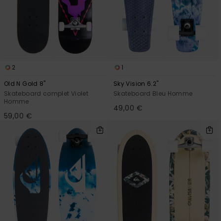
Trouvez
des
réponses
aux
questions
les plus
fréquentes
2
1
et notre
formulaire
Old N Gold 8"
Sky Vision 6.2"
de
Skateboard complet Violet
Skateboard Bleu Homme
contact.
Homme
49,00 €
59,00 €
Consulter
la FAQ