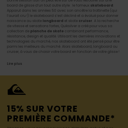
bonne session surf on peut être sûr de vous retrouver sur une
board de glisse d’un tout autre style : le fameux
skateboard
.
Apparut dans les années 50 avec son ancêtre la trottinette (qui
l’aurait cru !) le skateboard s’est décliné et a évolué pour donner
naissance au skate
longboard
et skate
cruiser
. A la recherche
de vitesse et sensations fortes, Quiksilver a créé pour vous sa
collection de
planche de skate
combinant performance,
résistance, design et qualité. Utilisant les dernières innovations et
technologies du marché, nos skateboard ont été pensé pour être
parmi les meilleurs du marché. Alors skateboard, longboard ou
cruiser, à vous de choisir votre board en fonction de votre glisse !
Lire plus
15% SUR VOTRE
PREMIÈRE COMMANDE*