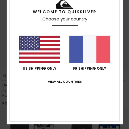
WELCOME TO QUIKSILVER
Choose your country
US SHIPPING ONLY
FR SHIPPING ONLY
1
1
VIEW ALL COUNTRIES
Old N Gold 7.8"
Sea Breeze 6.2"
Skateboard complet Violet
Skateboard complet Jaune
Homme
Homme
59,00 €
49,00 €