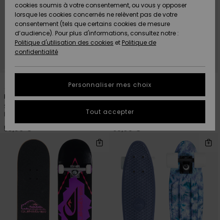
Quiksilver
A
cookies soumis à votre consentement, ou vous y opposer
Freedom
AIDE &
Découvrir
lorsque les cookies concernés ne relèvent pas de votre
CONTACT
consentement (tels que certains cookies de mesure
Nouveautés
Nouveautés
d’audience). Pour plus d'informations, consultez notre :
Protection
Politique d'utilisation des cookies
et
Politique de
des
Communauté
MAGASINS
confidentialité
données
A
A
Découvrir
Découvrir
QUIKSILVER
Guide des
1
1
APP
Personnaliser mes choix
tailles
Palming 8"
Flaming 8.25"
Skateboard complet Blanc
Skateboard complet Vert
LISTE DE
Tout accepter
Homme
Homme
SOUHAITS
Démarrez
une
59,00 €
59,00 €
conversation
pour
obtenir la
réponse la
plus rapide
à votre
question.
Démarrer
une
conversation