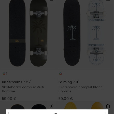
1
1
Underpalms 7.25"
Palming 7.8"
Skateboard complet Multi
Skateboard complet Blanc
Homme
Homme
59,00 €
59,00 €