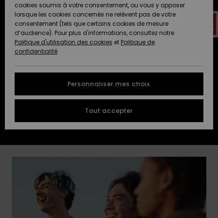
Quiksilver
A
cookies soumis à votre consentement, ou vous y opposer
Freedom
AIDE &
Découvrir
lorsque les cookies concernés ne relèvent pas de votre
CONTACT
consentement (tels que certains cookies de mesure
Nouveautés
Nouveautés
d’audience). Pour plus d'informations, consultez notre :
Protection
Politique d'utilisation des cookies
et
Politique de
des
Communauté
MAGASINS
confidentialité
données
Collection
A
A
Young Guns
Découvrir
Découvrir
QUIKSILVER
Guide des
APP
Personnaliser mes choix
tailles
Un style radical défini
LISTE DE
Tout accepter
SOUHAITS
Démarrez
Acheter maintenant
une
conversation
pour
obtenir la
réponse la
plus rapide
à votre
question.
Démarrer
une
conversation