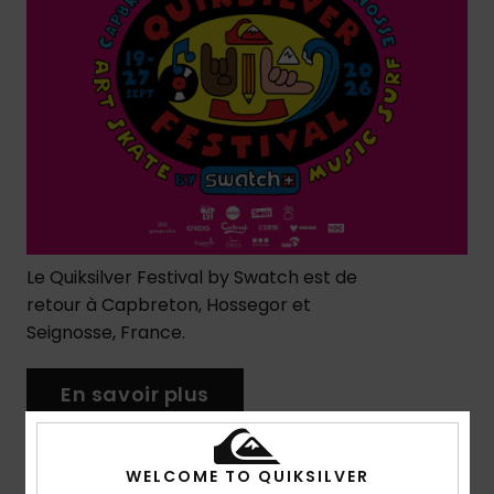
Le Quiksilver Festival by Swatch est de
retour à Capbreton, Hossegor et
Seignosse, France.
En savoir plus
WELCOME TO QUIKSILVER