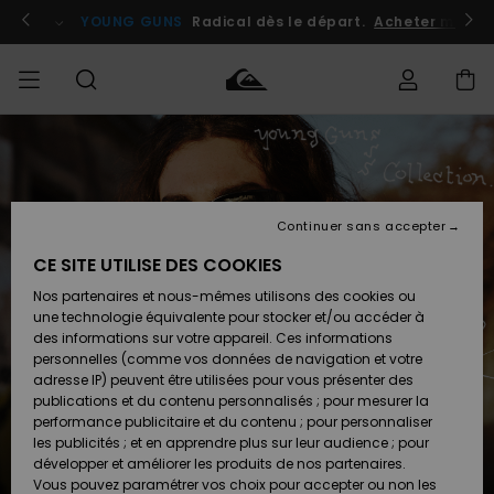
Aller
au
atuits
Se connecter / s'inscrire
YOUNG GUNS
Radical dès le départ.
Acheter maint
contenu
Accéder à
HOMME
Vêtements
Vêtements
Shop
Surf
Snow
Outlet
ma
Shop
Shop
Homme
commande
Homme
Homme
GARÇON
Continuer sans accepter
Accessoires
Accessoires
Nouveautés
Livraison
Outlet
CE SITE UTILISE DES COOKIES
FEMME
Surf
Snow
Enfant
Shop
Shop
Nos partenaires et nous-mêmes utilisons des cookies ou
Retours
Chaussures
Chaussures
A
Enfant
Enfant
une technologie équivalente pour stocker et/ou accéder à
& Tongs
& Tongs
Découvrir
SURF
des informations sur votre appareil. Ces informations
Outlet
personnelles (comme vos données de navigation et votre
Paiement
Femme
adresse IP) peuvent être utilisées pour vous présenter des
SNOW
Highlights
Snow
publications et du contenu personnalisés ; pour mesurer la
Surf
Surf
Snow
Shop
Carte
performance publicitaire et du contenu ; pour personnaliser
Femme
Cadeau
les publicités ; et en apprendre plus sur leur audience ; pour
OUTLET
développer et améliorer les produits de nos partenaires.
Communauté
Snow
Snow
Vous pouvez paramétrer vos choix pour accepter ou non les