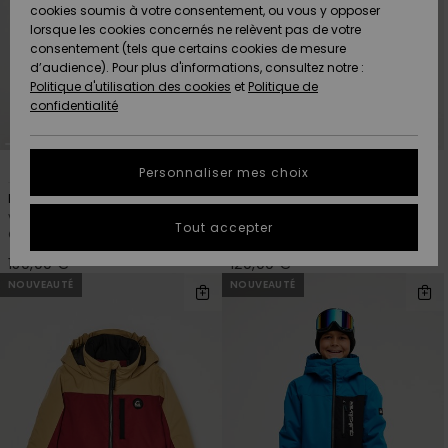
Quiksilver
A
cookies soumis à votre consentement, ou vous y opposer
Freedom
AIDE &
Découvrir
lorsque les cookies concernés ne relèvent pas de votre
CONTACT
consentement (tels que certains cookies de mesure
Nouveautés
Nouveautés
d’audience). Pour plus d'informations, consultez notre :
Protection
Politique d'utilisation des cookies
et
Politique de
des
Communauté
MAGASINS
confidentialité
données
A
A
Découvrir
Découvrir
QUIKSILVER
Guide des
2
3
APP
Personnaliser mes choix
tailles
Forever 20K
Little Mission 10K
Veste de snow technique Bleu
Veste de snow technique Beige
LISTE DE
Tout accepter
Garçon 8-16 ans
Garçon 2-7
SOUHAITS
Démarrez
une
150,00 €
120,00 €
conversation
NOUVEAUTÉ
NOUVEAUTÉ
pour
obtenir la
réponse la
plus rapide
à votre
question.
Démarrer
une
conversation