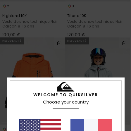
2
3
Highland 10K
Titano 10K
Veste de snow technique Noir
Veste de snow technique Noir
Garçon 8-16 ans
Garçon 8-16 ans
100,00 €
120,00 €
NOUVEAUTÉ
NOUVEAUTÉ
WELCOME TO QUIKSILVER
Choose your country
3
2