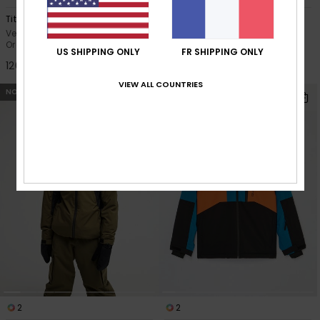
Titano 10K
Young Guns High In The Hood
10K
Veste de snow technique
Orange Garçon 8-16 ans
Veste de snow technique Gris
US SHIPPING ONLY
FR SHIPPING ONLY
Garçon 4-16
120,00 €
130,00 €
VIEW ALL COUNTRIES
NOUVEAUTÉ
NOUVEAUTÉ
2
2