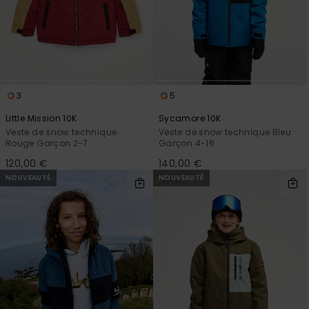
Trouvez
des
réponses
aux
questions
les plus
fréquentes
3
5
et notre
formulaire
Little Mission 10K
Sycamore 10K
de
Veste de snow technique
Veste de snow technique Bleu
contact.
Rouge Garçon 2-7
Garçon 4-16
120,00 €
140,00 €
Consulter
la FAQ
NOUVEAUTÉ
NOUVEAUTÉ