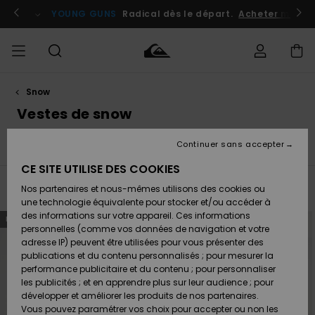
Passez
à
atuits
Se connecter / s'inscrire
YOUNG GUNS
Radical dès le départ.
Acheter maint
la
sélection
de
la
grille
des
produits
Snow
Accéder à
HOMME
Vêtements
Vêtements
Shop
Surf
Snow
Outlet
ma
Vestes de snow
Shop
Shop
Homme
commande
Homme
Homme
GARÇON
Continuer sans accepter
t
Vestes de Snow
Pantalons de Snow
Couches Ther
Accessoires
Accessoires
Nouveautés
Livraison
Outlet
CE SITE UTILISE DES COOKIES
FEMME
Surf
Snow
Enfant
Shop
Shop
Filtrer & Trier
Nos partenaires et nous-mêmes utilisons des cookies ou
25
Resultats
Retours
Chaussures
Chaussures
A
Enfant
Enfant
une technologie équivalente pour stocker et/ou accéder à
& Tongs
& Tongs
Découvrir
SURF
Passer
Aller
des informations sur votre appareil. Ces informations
NOUVEAUTÉ
NOUVEAUTÉ
Outlet
aux
a
critères
trier
personnelles (comme vos données de navigation et votre
Paiement
Femme
de
par
adresse IP) peuvent être utilisées pour vous présenter des
filtrage
SNOW
Highlights
Snow
de
publications et du contenu personnalisés ; pour mesurer la
recherche
Surf
Surf
Snow
Shop
Carte
performance publicitaire et du contenu ; pour personnaliser
Femme
Cadeau
les publicités ; et en apprendre plus sur leur audience ; pour
OUTLET
développer et améliorer les produits de nos partenaires.
Communauté
Snow
Snow
Vous pouvez paramétrer vos choix pour accepter ou non les