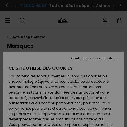
Passez
à
atuits
Se connecter / s'inscrire
YOUNG GUNS
Radical dès le départ.
Acheter maint
la
sélection
de
la
grille
des
produits
Snow Shop Homme
Accéder à
HOMME
Vêtements
Vêtements
Shop
Surf
Snow
Outlet
ma
Masques
Shop
Shop
Homme
commande
Homme
Homme
GARÇON
Continuer sans accepter
w
Masques
Casques
Gants
Bonnets
Accessoires
Accessoires
Accessoires
Nouveautés
Livraison
Outlet
CE SITE UTILISE DES COOKIES
FEMME
Surf
Snow
Enfant
Shop
Shop
Filtrer & Trier
Nos partenaires et nous-mêmes utilisons des cookies ou
21
Resultats
Retours
Chaussures
Chaussures
A
Enfant
Enfant
une technologie équivalente pour stocker et/ou accéder à
& Tongs
& Tongs
Découvrir
SURF
Passer
Aller
des informations sur votre appareil. Ces informations
Outlet
aux
a
critères
trier
personnelles (comme vos données de navigation et votre
Paiement
Femme
de
par
adresse IP) peuvent être utilisées pour vous présenter des
filtrage
SNOW
Highlights
Snow
de
publications et du contenu personnalisés ; pour mesurer la
recherche
Surf
Surf
Snow
Shop
Carte
performance publicitaire et du contenu ; pour personnaliser
Femme
Cadeau
les publicités ; et en apprendre plus sur leur audience ; pour
OUTLET
développer et améliorer les produits de nos partenaires.
Communauté
Snow
Snow
Vous pouvez paramétrer vos choix pour accepter ou non les