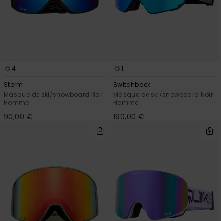
Trouvez
des
réponses
aux
questions
les plus
fréquentes
4
1
et notre
formulaire
Storm
Switchback
de
Masque de ski/snowboard Noir
Masque de ski/snowboard Noir
contact.
Homme
Homme
90,00 €
190,00 €
Consulter
la FAQ