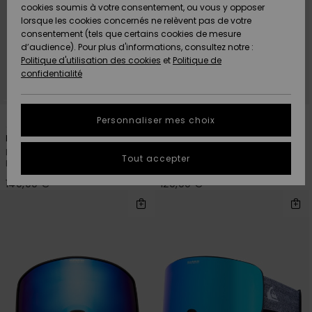
Quiksilver
A
cookies soumis à votre consentement, ou vous y opposer
Freedom
AIDE &
Découvrir
lorsque les cookies concernés ne relèvent pas de votre
CONTACT
consentement (tels que certains cookies de mesure
Nouveautés
Nouveautés
d’audience). Pour plus d'informations, consultez notre :
Protection
Politique d'utilisation des cookies
et
Politique de
des
Communauté
MAGASINS
confidentialité
données
A
A
Découvrir
Découvrir
QUIKSILVER
Guide des
2
2
APP
Personnaliser mes choix
tailles
Browdy Clux Adapt
Qsrc
Masque de ski/snowboard Noir
Masque de ski/snowboard Noir
LISTE DE
Tout accepter
Homme
Homme
SOUHAITS
Démarrez
une
140,00 €
120,00 €
conversation
pour
obtenir la
réponse la
plus rapide
à votre
question.
Démarrer
une
conversation