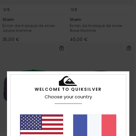
5
5
Storm
Storm
Écran de masque de snow
Écran de masque de snow
Jaune Homme
Rose Homme
35,00 €
40,00 €
WELCOME TO QUIKSILVER
Choose your country