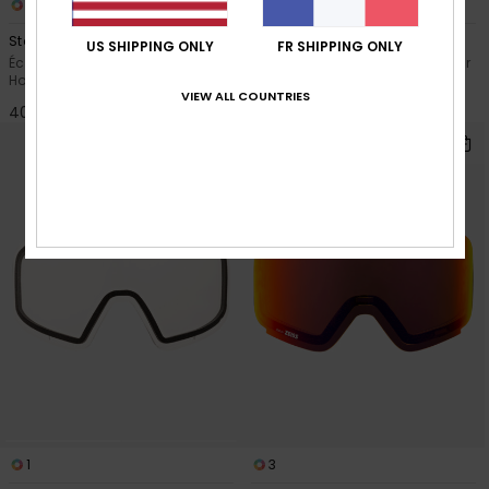
5
1
Storm
Harper
US SHIPPING ONLY
FR SHIPPING ONLY
Écran de masque de snow Vert
Masque de ski/snowboard Noir
Homme
Homme
VIEW ALL COUNTRIES
40,00 €
65,00 €
1
3