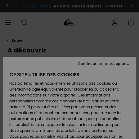
Passez
à
atuits
Se connecter / s'inscrire
YOUNG GUNS
Radical dès le départ.
Acheter maint
la
sélection
de
la
grille
des
produits
Snow
Accéder à
HOMME
Vêtements
Vêtements
Shop
Surf
Snow
Outlet
ma
A découvrir
Shop
Shop
Homme
commande
Homme
Homme
GARÇON
Continuer sans accepter
Gore-Tex
Highline
Accessoires
Accessoires
Nouveautés
Livraison
Outlet
CE SITE UTILISE DES COOKIES
FEMME
Surf
Snow
Enfant
Shop
Shop
Filtrer & Trier
Nos partenaires et nous-mêmes utilisons des cookies ou
48
Resultats
Retours
Chaussures
Chaussures
A
Enfant
Enfant
une technologie équivalente pour stocker et/ou accéder à
& Tongs
& Tongs
Découvrir
SURF
Passer
Aller
des informations sur votre appareil. Ces informations
NOUVEAUTÉ
Outlet
aux
a
critères
trier
personnelles (comme vos données de navigation et votre
Paiement
Femme
de
par
adresse IP) peuvent être utilisées pour vous présenter des
filtrage
SNOW
Highlights
Snow
de
publications et du contenu personnalisés ; pour mesurer la
recherche
Surf
Surf
Snow
Shop
Carte
performance publicitaire et du contenu ; pour personnaliser
Femme
Cadeau
les publicités ; et en apprendre plus sur leur audience ; pour
OUTLET
développer et améliorer les produits de nos partenaires.
Communauté
Snow
Snow
Vous pouvez paramétrer vos choix pour accepter ou non les