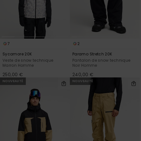
Trouvez
des
réponses
aux
questions
les plus
fréquentes
7
2
et notre
formulaire
Sycamore 20K
Paramo Stretch 20K
de
Veste de snow technique
Pantalon de snow technique
contact.
Marron Homme
Noir Homme
250,00 €
240,00 €
Consulter
la FAQ
NOUVEAUTÉ
NOUVEAUTÉ