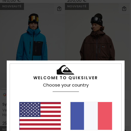
140,00 €
200,00 €
NOUVEAUTÉ
NOUVEAUTÉ
WELCOME TO QUIKSILVER
Choose your country
7
2
Sycamore 20K
Young Guns Full Rig 20K
Veste de snow technique Bleu
Veste de snow technique
Homme
Marron Homme
250,00 €
280,00 €
NOUVEAUTÉ
NOUVEAUTÉ