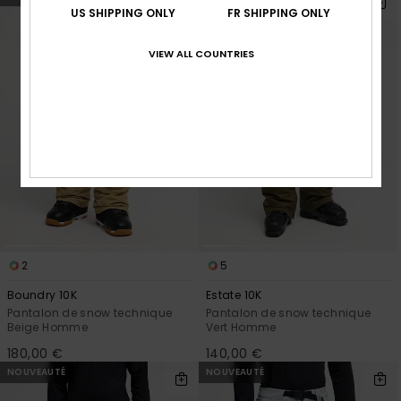
US SHIPPING ONLY
FR SHIPPING ONLY
VIEW ALL COUNTRIES
2
5
Boundry 10K
Estate 10K
Pantalon de snow technique
Pantalon de snow technique
Beige Homme
Vert Homme
180,00 €
140,00 €
NOUVEAUTÉ
NOUVEAUTÉ