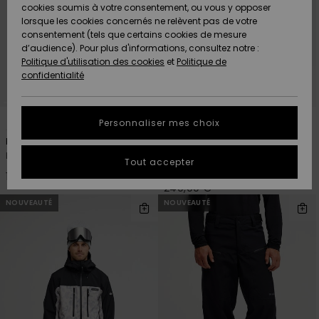
Quiksilver
A
cookies soumis à votre consentement, ou vous y opposer
Freedom
AIDE &
Découvrir
lorsque les cookies concernés ne relèvent pas de votre
CONTACT
consentement (tels que certains cookies de mesure
Nouveautés
Nouveautés
d’audience). Pour plus d'informations, consultez notre :
Protection
Politique d'utilisation des cookies
et
Politique de
des
Communauté
MAGASINS
confidentialité
données
A
A
Découvrir
Découvrir
QUIKSILVER
Guide des
1
2
APP
Personnaliser mes choix
tailles
Estate
Paramo Stretch 20K
Pantalon de snow Noir Homme
Pantalon de snow technique
LISTE DE
Tout accepter
Beige Homme
SOUHAITS
Démarrez
150,00 €
une
240,00 €
conversation
NOUVEAUTÉ
NOUVEAUTÉ
pour
obtenir la
réponse la
plus rapide
à votre
question.
Démarrer
une
conversation