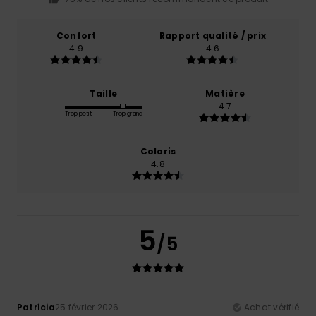
Confort
Rapport qualité / prix
4.9
4.6
Taille
Matière
4.7
Trop petit
Trop grand
Coloris
4.8
5
/5
Patrícia
25 février 2026
Achat vérifié