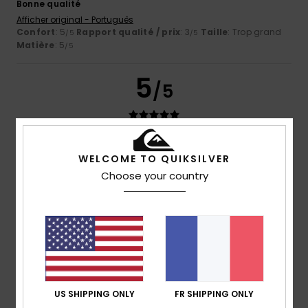
Bonne qualité
Afficher original - Português
Confort
: 5
Rapport qualité / prix
: 3
Taille
: Trop grand
/5
/5
Matière
: 5
/5
5
/5
Client anonyme vérifié
25 janvier 2026
Achat vérifié
WELCOME TO QUIKSILVER
Bonne qualité et design
Choose your country
Afficher original - Castellano
Confort
: 5
Rapport qualité / prix
: 5
Taille
: Trop grand
/5
/5
Matière
: 4
Coloris
: 5
/5
/5
Je recommande ce produit
5
/5
US SHIPPING ONLY
FR SHIPPING ONLY