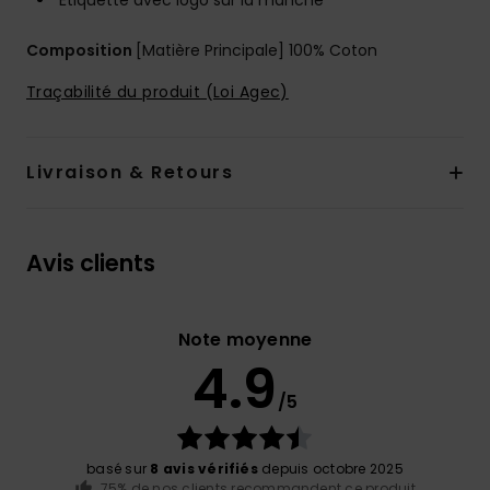
Étiquette avec logo sur la manche
Composition
[Matière Principale] 100% Coton
Traçabilité du produit (Loi Agec)
Livraison & Retours
Avis clients
Note moyenne
4.9
/5
basé sur
8 avis vérifiés
depuis octobre 2025
75% de nos clients recommandent ce produit