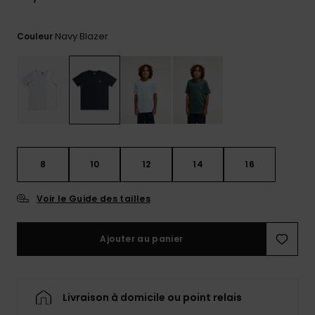
Trouvez
des
Navy Blazer
Couleur
réponses
aux
questions
les plus
fréquentes
et notre
formulaire
de
contact.
8
10
12
14
16
Consulter
la FAQ
Voir le Guide des tailles
Ajouter au panier
Livraison à domicile ou point relais