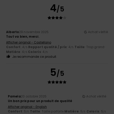
4
/5
Alberto
29 novembre 2025
Achat vérifié
Tout va bien, merci.
Afficher original - Castellano
Confort
: 4
Rapport qualité / prix
: 4
Taille
: Trop grand
/5
/5
Matière
: 4
Coloris
: 4
/5
/5
Je recommande ce produit
5
/5
Pamela
20 octobre 2025
Achat vérifié
Un bon prix pour un produit de qualité
Afficher original - English
Confort
: 5
Taille
: Taille parfaite
Matière
: 5
Coloris
: 5
/5
/5
/5