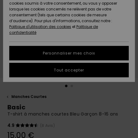
Quiksilver
A
cookies soumis à votre consentement, ou vous y opposer
Freedom
AIDE &
Découvrir
lorsque les cookies concernés ne relèvent pas de votre
CONTACT
consentement (tels que certains cookies de mesure
Nouveautés
Nouveautés
d’audience). Pour plus d'informations, consultez notre :
Protection
Politique d'utilisation des cookies
et
Politique de
des
Communauté
MAGASINS
confidentialité
données
A
A
Découvrir
Découvrir
QUIKSILVER
Guide des
APP
Personnaliser mes choix
tailles
LISTE DE
Tout accepter
SOUHAITS
Démarrez
une
conversation
pour
obtenir la
Manches Courtes
réponse la
Basic
plus rapide
à votre
T-shirt à manches courtes Bleu Garçon 8-16 ans
question.
4.9
(8 Avis)
Démarrer
une
15,00 €
conversation