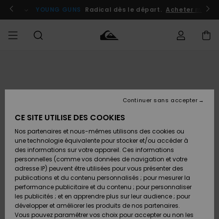
Passer
à
atuits
Se connecter / s'inscrire
YOUNG GUNS
Radical dès le départ.
Acheter maint
l'information
sur
le
produit
Accéder à
HOMME
Vêtements
Vêtements
Shop
Surf
Snow
Outlet
ma
Shop
Shop
Homme
commande
Homme
Homme
GARÇON
Continuer sans accepter
Accessoires
Accessoires
Nouveautés
Livraison
Outlet
CE SITE UTILISE DES COOKIES
FEMME
Surf
Snow
Enfant
Shop
Shop
Nos partenaires et nous-mêmes utilisons des cookies ou
Retours
Chaussures
Chaussures
A
Enfant
Enfant
une technologie équivalente pour stocker et/ou accéder à
& Tongs
& Tongs
Découvrir
SURF
des informations sur votre appareil. Ces informations
Outlet
personnelles (comme vos données de navigation et votre
Paiement
Femme
adresse IP) peuvent être utilisées pour vous présenter des
SNOW
Highlights
Snow
publications et du contenu personnalisés ; pour mesurer la
Surf
Surf
Snow
Shop
Carte
performance publicitaire et du contenu ; pour personnaliser
Femme
Cadeau
les publicités ; et en apprendre plus sur leur audience ; pour
OUTLET
développer et améliorer les produits de nos partenaires.
Communauté
Snow
Snow
Vous pouvez paramétrer vos choix pour accepter ou non les