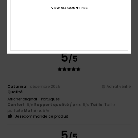
VIEW ALL COUNTRIES
Edurne
15 décembre 2025
Achat vérifié
Modèle classique et confortable
Afficher original - Castellano
Confort
: 5
Rapport qualité / prix
: 5
Taille
: Taille
/5
/5
parfaite
Coloris
: 5
/5
Je recommande ce produit
5
/5
Catarina
11 décembre 2025
Achat vérifié
Qualité
Afficher original - Português
Confort
: 5
Rapport qualité / prix
: 5
Taille
: Taille
/5
/5
parfaite
Matière
: 5
/5
Je recommande ce produit
5
/5