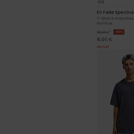
3
EV Fade Spectr
T-Shirt à manches 
Homme
*
50%
30,00 €
15,00 €
OUTLET