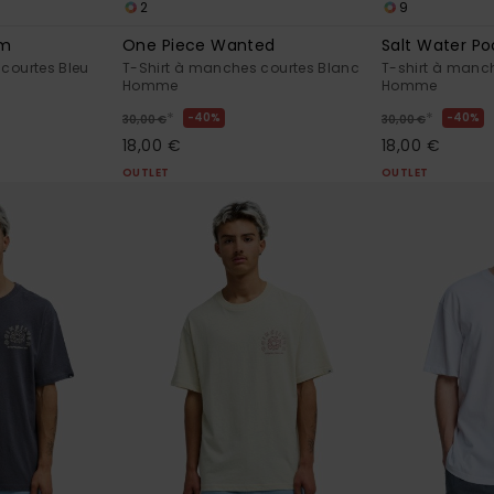
2
9
um
One Piece Wanted
Salt Water Po
courtes Bleu
T-Shirt à manches courtes Blanc
T-shirt à manch
Homme
Homme
*
*
40%
40%
30,00 €
30,00 €
18,00 €
18,00 €
OUTLET
OUTLET