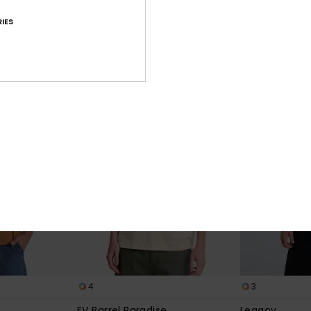
*
*
40%
50%
30,00 €
40,00 €
IES
18,00 €
20,00 €
OUTLET
OUTLET
4
3
EV Barrel Paradise
Legacy