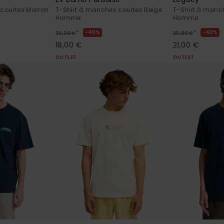
 courtes Marron
T-Shirt à manches courtes Beige
T-Shirt à manch
Homme
Homme
*
*
40%
40%
30,00 €
35,00 €
18,00 €
21,00 €
OUTLET
OUTLET