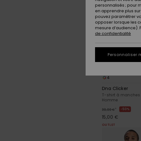
personnalisés ; pour m
en apprendre plus sur 
pouvez paramétrer vos
opposer lorsque les c
mesure d’audience). Po
de confidentialité
Personnaliser 
4
Dna Clicker
T-shirt à manches
Homme
*
50%
30,00 €
15,00 €
OUTLET