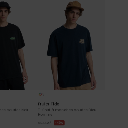
3
Fruits Tide
es courtes Noir
T-Shirt à manches courtes Bleu
Homme
*
40%
35,00 €