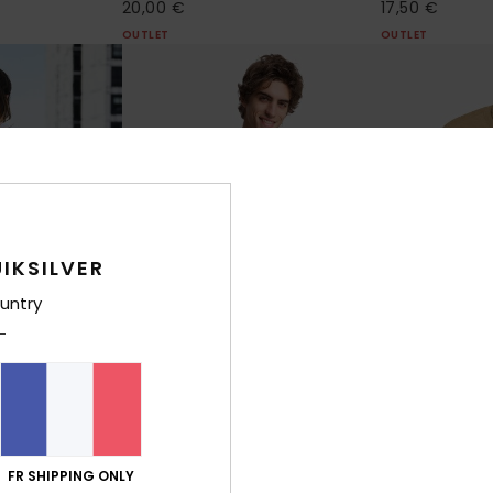
20,00 €
17,50 €
OUTLET
OUTLET
IKSILVER
untry
4
2
EV Barrel Paradise
Harmony Spir
 courtes Blanc
T-Shirt à manches courtes Noir
T-Shirt à manc
FR SHIPPING ONLY
Homme
Homme