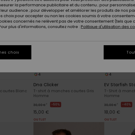
esurer la performance publicitaire et du contenu ; pour personnaliser 
leur audience ; pour développer et améliorer les produits de nos pa
 choix pour accepter ou non les cookies soumis à votre consenteme
ookies concernés ne relèvent pas de votre consentement (tels que c
ur plus d'informations, consultez notre :
Politique d'utilisation des c
mes choix
Tou
4
4
Dna Clicker
EV Starfish S
 courtes Blanc
T-shirt à manches courtes Gris
T-Shirt à manc
Homme
Homme
*
*
50%
40%
30,00 €
30,00 €
15,00 €
18,00 €
OUTLET
OUTLET