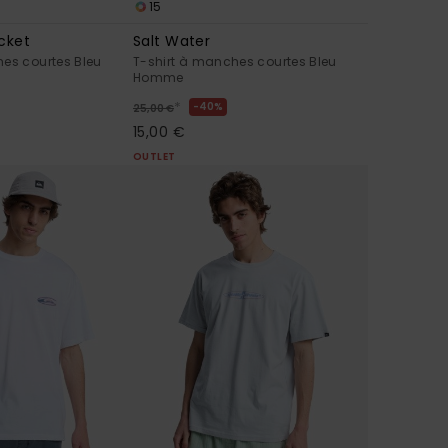
15
cket
Salt Water
es courtes Bleu
T-shirt à manches courtes Bleu
Homme
*
40%
25,00 €
15,00 €
OUTLET