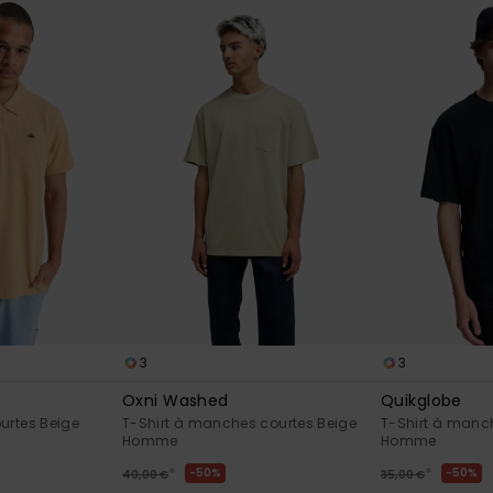
3
3
Oxni Washed
Quikglobe
urtes Beige
T-Shirt à manches courtes Beige
T-Shirt à manch
Homme
Homme
*
*
50%
50%
40,00 €
35,00 €