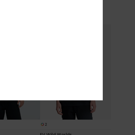
*
40%
30,00 €
18,00 €
OUTLET
2
EV Wild Worlds