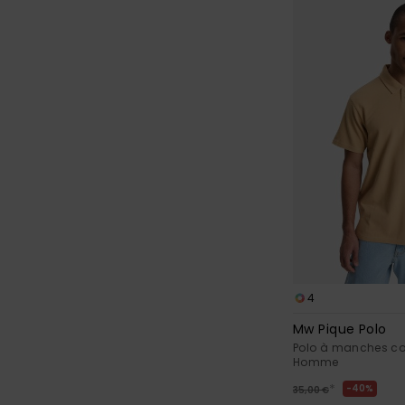
4
Mw Pique Polo
Polo à manches co
Homme
*
40%
35,00 €