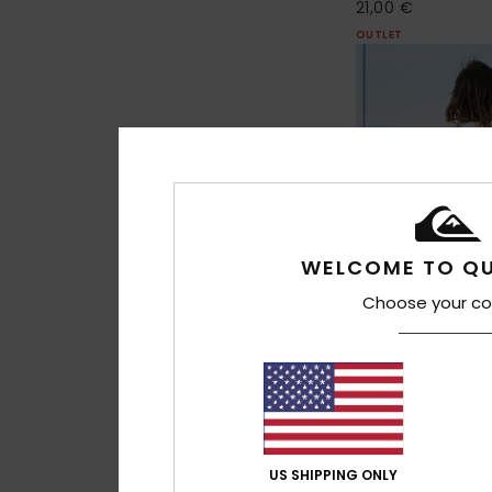
21,00 €
OUTLET
WELCOME TO QU
Choose your co
3
Fractured Wave
T-Shirt à manches
US SHIPPING ONLY
Homme