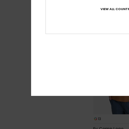
*
40%
40,00 €
VIEW ALL COUNTR
24,00 €
OUTLET
13
Ev Comp Logo