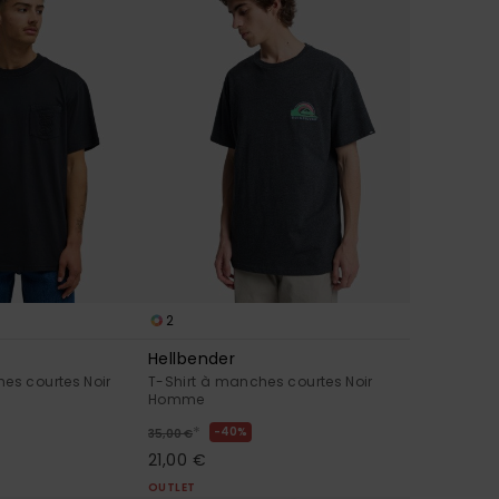
2
Hellbender
es courtes Noir
T-Shirt à manches courtes Noir
Homme
*
40%
35,00 €
21,00 €
OUTLET