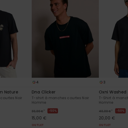
4
3
om Nature
Dna Clicker
Oxni Washed
courtes Noir
T-shirt à manches courtes Noir
T-Shirt à manch
Homme
Homme
*
*
50%
50%
30,00 €
40,00 €
15,00 €
20,00 €
OUTLET
OUTLET