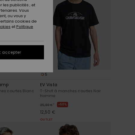
les publicités ; et
rtenaires. Vous
nt, ou vous y
ertains cookies de
ookies
et
Politique
t accepter
5
tamp
EV Vista
hes courtes Blanc
T-Shirt à manches courtes Noir
Homme
*
50%
25,00 €
12,50 €
OUTLET