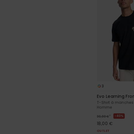
3
Evo Learning Fr
T-Shirt à manches 
Homme
*
40%
30,00 €
18,00 €
OUTLET