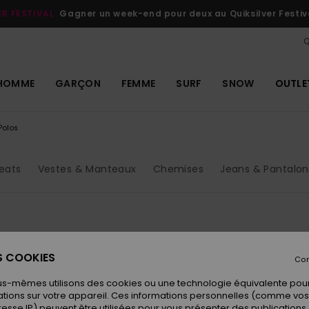
stival
Participer
QUI
Q
HOMME
GARÇON
FEMME
SURF
SNOW
OUTLE
Polos
eats
Vestes & Manteaux
Chemises
Jeans & Pantalon
ES COOKIES
Con
us-mêmes utilisons des cookies ou une technologie équivalente pour
tions sur votre appareil. Ces informations personnelles (comme v
resse IP) peuvent être utilisées pour vous présenter des publications