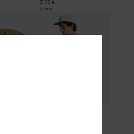
21,00 €
OUTLET
4
al
EV Starfish Stamp
hes courtes Beige
T-Shirt à manches courtes Noir
Homme