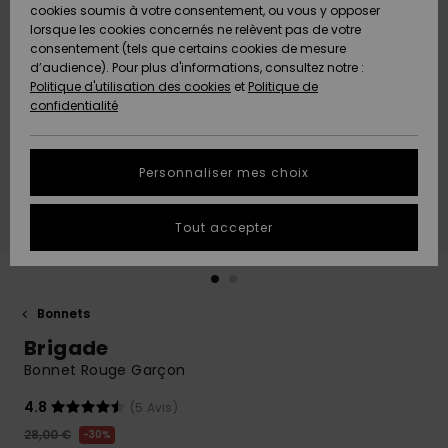
Quiksilver
A
cookies soumis à votre consentement, ou vous y opposer
Freedom
AIDE &
Découvrir
lorsque les cookies concernés ne relèvent pas de votre
CONTACT
consentement (tels que certains cookies de mesure
Nouveautés
Nouveautés
d’audience). Pour plus d'informations, consultez notre :
Protection
Politique d'utilisation des cookies
et
Politique de
des
Communauté
MAGASINS
confidentialité
données
A
A
Découvrir
Découvrir
QUIKSILVER
Guide des
APP
Personnaliser mes choix
tailles
LISTE DE
Tout accepter
SOUHAITS
Démarrez
une
conversation
pour
obtenir la
Bonnets
réponse la
Brigade
plus rapide
à votre
Bonnet Rouge Garçon
question.
4.8
(5 Avis)
Démarrer
une
28,00 €
30%
conversation