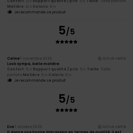
Confort
: 3
Rapport qualité / prix
: 3
Taille
: Taille parfaite
/5
/5
Matière
: 4
Coloris
: 4
/5
/5
Je recommande ce produit
5
/5
Celine
7 novembre 2025
Achat vérifié
Look sympa, belle matière
Confort
: 5
Rapport qualité / prix
: 5
Taille
: Taille
/5
/5
parfaite
Matière
: 5
Coloris
: 5
/5
/5
Je recommande ce produit
5
/5
Eva
7 octobre 2025
Achat vérifié
Il donne une bonne impression en termes de qualité, il est