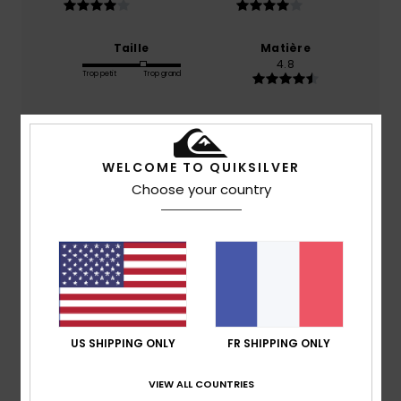
Taille
Matière
4.8
Trop petit
Trop grand
Coloris
4.6
WELCOME TO QUIKSILVER
Choose your country
5
/5
Client anonyme vérifié
15 février 2026
Achat vérifié
Super produit
US SHIPPING ONLY
FR SHIPPING ONLY
Confort
: 5
Rapport qualité / prix
: 5
Matière
: 5
/5
/5
/5
Coloris
: 5
/5
VIEW ALL COUNTRIES
Je recommande ce produit