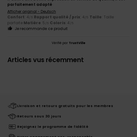
parfaitement adapté
Afficher original - Deutsch
Confort
: 4
Rapport qualité / prix
: 4
Taille
: Taille
/5
/5
parfaite
Matière
: 5
Coloris
: 4
/5
/5
Je recommande ce produit
Vérifié par
TrustVille
Articles vus récemment
Livraison et retours gratuits pour les membres
Retours sous 30 jours
Rejoignez le programme de fidélité
Notre engagement eco-responsable