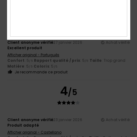
5
/5
Client anonyme vérifié
27 janvier 2026
Achat vérifié
Excellent produit
Afficher original - Português
Confort
: 5
Rapport qualité / prix
: 5
Taille
: Trop grand
/5
/5
Matière
: 5
Coloris
: 5
/5
/5
Je recommande ce produit
4
/5
Client anonyme vérifié
23 janvier 2026
Achat vérifié
Produit adapté
Afficher original - Castellano