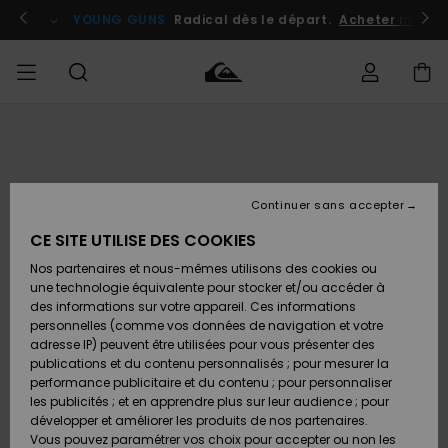
Passer
à
atuits
Se connecter / s'inscrire
YOUNG GUNS
Radical dès le départ.
Acheter maint
l'information
sur
le
produit
Accéder à
HOMME
Vêtements
Vêtements
Shop
Surf
Snow
Outlet
ma
Shop
Shop
Homme
commande
Homme
Homme
GARÇON
Continuer sans accepter
Accessoires
Accessoires
Nouveautés
Livraison
Outlet
CE SITE UTILISE DES COOKIES
FEMME
Surf
Snow
Enfant
Shop
Shop
Nos partenaires et nous-mêmes utilisons des cookies ou
Retours
Chaussures
Chaussures
A
Enfant
Enfant
une technologie équivalente pour stocker et/ou accéder à
& Tongs
& Tongs
Découvrir
SURF
des informations sur votre appareil. Ces informations
Outlet
personnelles (comme vos données de navigation et votre
Paiement
Femme
adresse IP) peuvent être utilisées pour vous présenter des
SNOW
Highlights
Snow
publications et du contenu personnalisés ; pour mesurer la
Surf
Surf
Snow
Shop
Carte
performance publicitaire et du contenu ; pour personnaliser
Femme
Cadeau
les publicités ; et en apprendre plus sur leur audience ; pour
OUTLET
développer et améliorer les produits de nos partenaires.
Communauté
Snow
Snow
Vous pouvez paramétrer vos choix pour accepter ou non les