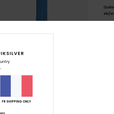
Quiks
ski/
Style
Carac
É
É
IKSILVER
de f
untry
T
É
M
C
max
F
S
FR SHIPPING ONLY
coul
IES