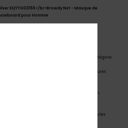
ilver EQYTG03155</br>Browdy Nxt - Masque de
snowboard pour Homme
EQYTG03155
Code couleur
xkbb
téristiques
cran : double écran cylindrique
cran Color Luxe Photochromic NXT® par Essilor catégorie
iltration S1 à S3
raitement antibuée >120 s et traitement anti-rayures
cran anti-distorsion et résistant aux chocs
onture : Monture légère en TPU BIO injecté
onfort : mousse double densité et polaire pour un
imum de confort
iltres : filtres en mesh 3D
angle : sangle de 40 mm de large avec deux boucles
issantes