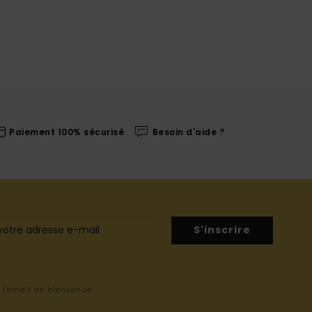
Paiement 100% sécurisé
Besoin d'aide ?
S'inscrire
s l'email de bienvenue