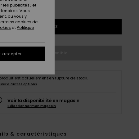
les publicités ; et
rtenaires. Vous
nt, ou vous y
ertains cookies de
1SZ
ookies
et
Politique
Indisponible
t accepter
produit est actuellement en rupture de stock.
uver d'autres options
Voir la disponibilité en magasin
Sélectionner mon magasin
ils & caractéristiques