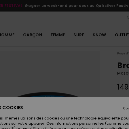
ER FESTIVAL
Gagner un week-end pour deux au Quiksilver Festiv
Q
HOMME
GARÇON
FEMME
SURF
SNOW
OUTLE
Page d'
Br
Masq
149
Coule
ES COOKIES
Con
us-mêmes utilisons des cookies ou une technologie équivalente pour
tions sur votre appareil. Ces informations personnelles (comme v
resse IP) peuvent être utilisées pour vous présenter des publications