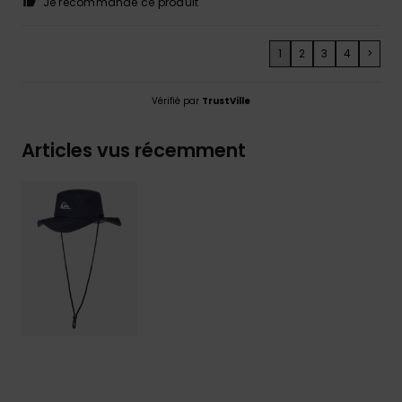
Je recommande ce produit
1
2
3
4
>
Vérifié par
TrustVille
Articles vus récemment