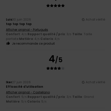
Luis
30 juin 2026
Achat vérifié
top top top top
Afficher original - Português
Confort
: 4
Rapport qualité / prix
: 3
Taille
: Taille
/5
/5
parfaite
Matière
: 4
Coloris
: 4
/5
/5
Je recommande ce produit
4
/5
Iker
27 juin 2026
Achat vérifié
Efficacité d'utilisation
Afficher original - Castellano
Confort
: 5
Rapport qualité / prix
: 3
Taille
: Grand
/5
/5
Matière
: 5
Coloris
: 5
/5
/5