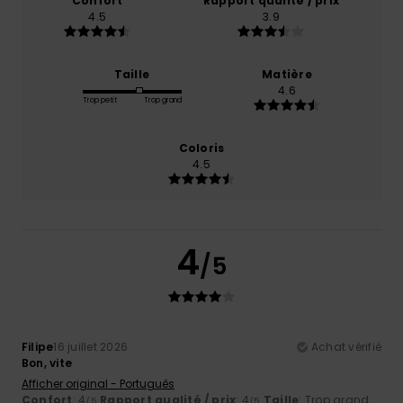
Confort
Rapport qualité / prix
4.5
3.9
Taille
Matière
4.6
Trop petit
Trop grand
Coloris
4.5
4
/5
Filipe
16 juillet 2026
Achat vérifié
Bon, vite
Afficher original - Português
Confort
: 4
Rapport qualité / prix
: 4
Taille
: Trop grand
/5
/5