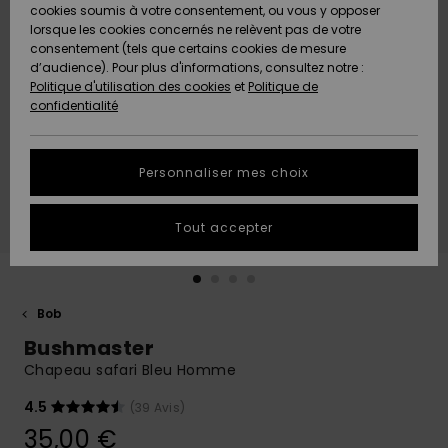
Quiksilver
A
cookies soumis à votre consentement, ou vous y opposer
Freedom
AIDE &
Découvrir
lorsque les cookies concernés ne relèvent pas de votre
CONTACT
consentement (tels que certains cookies de mesure
Nouveautés
Nouveautés
d’audience). Pour plus d'informations, consultez notre :
Protection
Politique d'utilisation des cookies
et
Politique de
des
Communauté
MAGASINS
confidentialité
données
A
A
Découvrir
Découvrir
QUIKSILVER
Guide des
APP
Personnaliser mes choix
tailles
LISTE DE
Tout accepter
SOUHAITS
Démarrez
une
conversation
pour
obtenir la
Bob
réponse la
Bushmaster
plus rapide
à votre
Chapeau safari Bleu Homme
question.
4.5
(39 Avis)
Démarrer
une
35,00 €
conversation