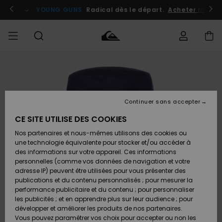
Passer
à
atuits
Se connecter / s'inscrire
YOUNG GUNS
Radical dès le départ.
Acheter maint
l'information
sur
le
produit
Accéder à
HOMME
Vêtements
Vêtements
Shop
Surf
Snow
Outlet
ma
Shop
Shop
Homme
commande
Homme
Homme
GARÇON
Continuer sans accepter
Accessoires
Accessoires
Nouveautés
Livraison
Outlet
CE SITE UTILISE DES COOKIES
FEMME
Surf
Snow
Enfant
Shop
Shop
Nos partenaires et nous-mêmes utilisons des cookies ou
Retours
Chaussures
Chaussures
A
Enfant
Enfant
une technologie équivalente pour stocker et/ou accéder à
& Tongs
& Tongs
Découvrir
SURF
des informations sur votre appareil. Ces informations
Outlet
personnelles (comme vos données de navigation et votre
Paiement
Femme
adresse IP) peuvent être utilisées pour vous présenter des
SNOW
Highlights
Snow
publications et du contenu personnalisés ; pour mesurer la
Surf
Surf
Snow
Shop
Carte
performance publicitaire et du contenu ; pour personnaliser
Femme
Cadeau
les publicités ; et en apprendre plus sur leur audience ; pour
OUTLET
développer et améliorer les produits de nos partenaires.
Communauté
Snow
Snow
Vous pouvez paramétrer vos choix pour accepter ou non les