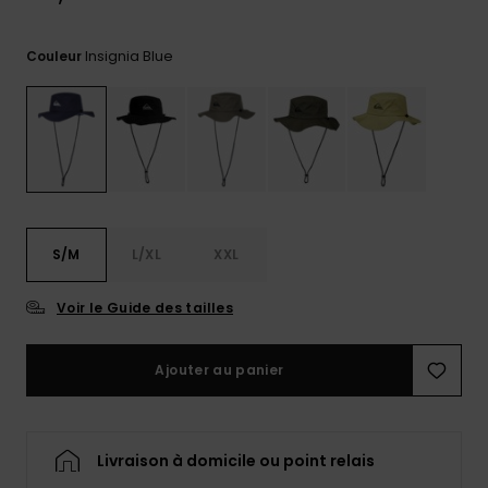
Trouvez
des
Insignia Blue
Couleur
réponses
aux
questions
les plus
fréquentes
et notre
formulaire
de
contact.
S/M
L/XL
XXL
Consulter
la FAQ
Voir le Guide des tailles
Ajouter au panier
Livraison à domicile ou point relais