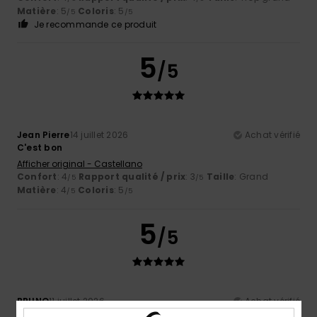
Matière
: 5
Coloris
: 5
/5
/5
Je recommande ce produit
5
/5
Jean Pierre
14 juillet 2026
Achat vérifié
C'est bon
Afficher original - Castellano
Confort
: 4
Rapport qualité / prix
: 3
Taille
: Grand
/5
/5
Matière
: 4
Coloris
: 5
/5
/5
5
/5
BRUNO
11 juillet 2026
Achat vérifié
Conforme aux attentes